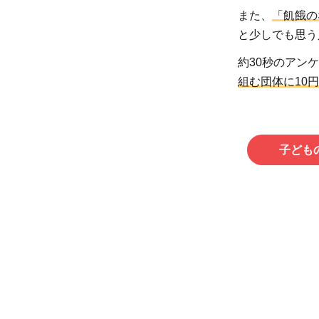
また、
「飢餓の
と少しでも思う
約30秒のアン
組む団体に10
子ども