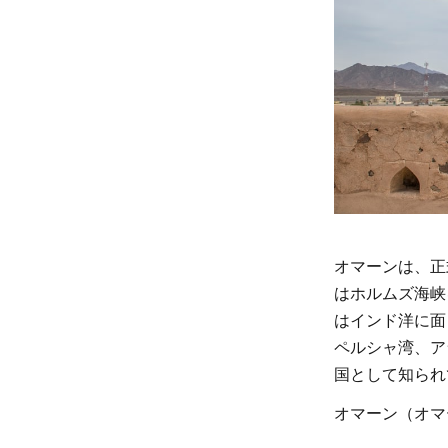
ーン
の歴
史
1.2
カブ
ース
前国
王
2
オ
オマーンは、正
マ
はホルムズ海峡
ー
はインド洋に面
ン
ペルシャ湾、ア
に
国として知られ
お
オマーン（オマ
け
る