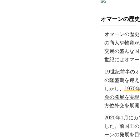
食糧
不安
オマーンの歴史
の現
状と
オマーンの歴史
は
の商人や物資が
3.1
交易の盛んな国
型コロ
世紀にはオマー
ウイル
19世紀前半の
感染症
の隆盛期を迎え
（COVI
しかし、
197
19）が
会の発展を実現
餓に与
方位外交を展開
る影響
4
2020年1月
飢餓
した。前国王の
はな
ーンの発展を目