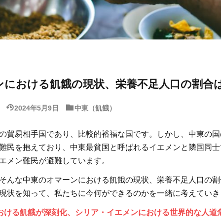
ンにおける飢餓の現状、栄養不足人口の割合
2024年5月9日
中東（飢餓）
の貿易相手国であり、比較的裕福な国です。しかし、中東の国
難民を抱えており、中東最貧国と呼ばれるイエメンと隣国同士
エメン難民が避難しています。
そんな中東のオマーンにおける飢餓の現状、栄養不足人口の割
現状を知って、私たちに今何ができるのかを一緒に考えていき
おける飢餓が深刻化、シリア・イエメンにおける世界的な人道