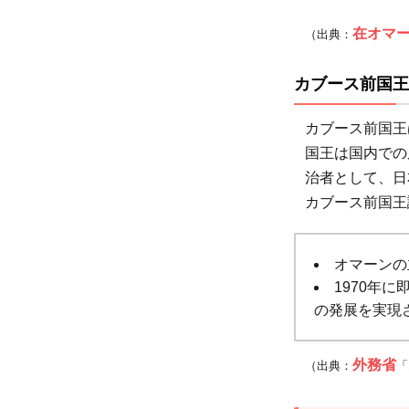
ぜ起
こ
在オマ
（出典：
る？
飢餓
カブース前国王
が起
こる
カブース前国王
原因
国王は国内での
とは
治者として、日
カブース前国王
4.1
自然
災害
オマーンの
が飢
1970年
餓に
の発展を実現
与え
る影
外務省
（出典：
「
響
4.2