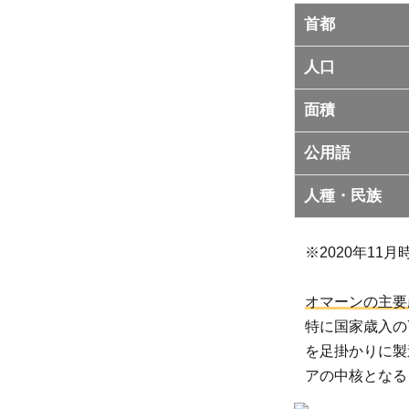
飢
首都
餓
の
人口
現
面積
状
2.1
公用語
栄養
人種・民族
不足
蔓延
率と
※2020年11月
は
3
オマーンの主要
世界
特に国家歳入の
の飢
を足掛かりに製
餓人
アの中核となる
口・