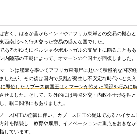
は古く、はるか昔からインドやアフリカ東岸との交易の拠点と
東西南北へと行き交った交易の盛んな国でした。
新
であるがゆえにペルシャやポルトガルの支配下に陥ることもあ
ナ
ン内陸部の王朝によって、オマーンの全国土が回復しました。
ス
オマーンは艦隊を率いてアフリカ東海岸に赴いて積極的な国家
ましたが、その後は国内で反乱が発生し不安定な時代へと突入
D-
0年に即位したカブース前国王はオマーンが抱えた問題を巧みに
飢
させました。そして、対外的には善隣外交・内政不干渉を軸と
え
し、親日関係にもありました。
にカブース国王の崩御に伴い、カブース国王の従妹であるハイサ
方針を踏襲し、教育や雇用、イノベーションに重点をおきなが
指しています。