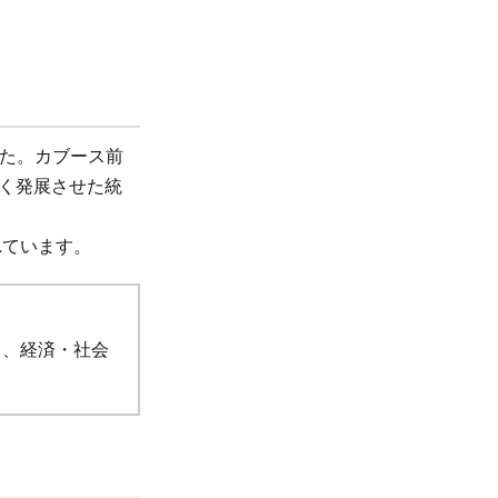
した。カブース前
く発展させた統
れています。
し、経済・社会