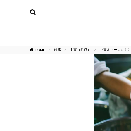
飢餓
中東（飢餓）
中東オマーンにお
HOME