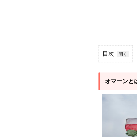
目次
1
オ
マ
オマーンと
ー
ン
と
は
1.1
オマ