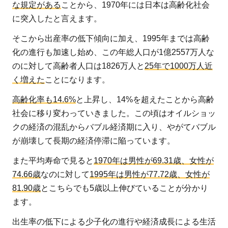
本
な規定がある
ことから、1970年には日本は高齢化社会
の
に突入したと言えます。
行
そこから出産率の低下傾向に加え、1995年までは高齢
く
化の進行も加速し始め、この年総人口が1億2557万人な
末
のに対して高齢者人口は1826万人と
25年で1000万人近
く増えた
ことになります。
高齢化率も14.6%
と上昇し、14%を超えたことから高齢
社会に移り変わっていきました。この頃はオイルショッ
クの経済の混乱からバブル経済期に入り、やがてバブル
が崩壊して長期の経済停滞に陥っています。
また平均寿命で見ると
1970年は男性が69.31歳、女性が
74.66歳
なのに対して
1995年は男性が77.72歳、女性が
81.90歳
とこちらでも5歳以上伸びていることが分かり
ます。
出生率の低下による少子化の進行や経済成長による生活