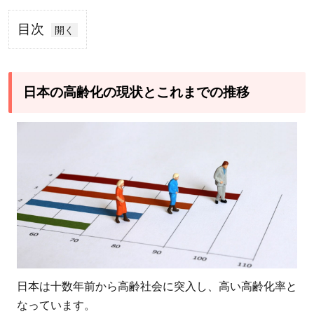
目次
1
日
本
日本の高齢化の現状とこれまでの推移
の
高
齢
化
の
現
状
と
こ
れ
日本は十数年前から高齢社会に突入し、高い高齢化率と
ま
なっています。
で