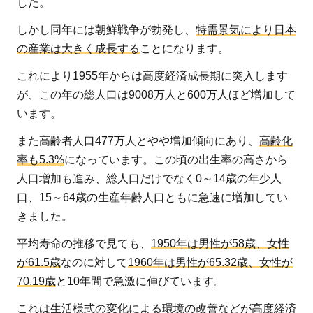
した。
2000
年か
しかし同年には朝鮮戦争が勃発し、
特需景気により日本
ら
の産業は大きく成長する
ことになります。
2018
これにより1955年からは高度経済成長期に突入します
年
が、この年の総人口は9008万人と600万人ほど増加して
2
います。
高
また高齢者人口477万人とやや増加傾向にあり、
高齢化
齢
化
率も5.3%
になっています。この頃の出生率の高さから
の
人口増加も進み、総人口だけでなく0～14歳の年少人
先
口、15～64歳の生産年齢人口ともに急速に増加してい
に
きました。
待
平均寿命の推移で見ても、
1950年は男性が58歳、女性
つ
が61.5歳
なのに対して
1960年は男性が65.32歳、女性が
未
70.19歳
と10年間で急激に伸びています。
来
これは生活様式の変化による環境の改善などが高度経済