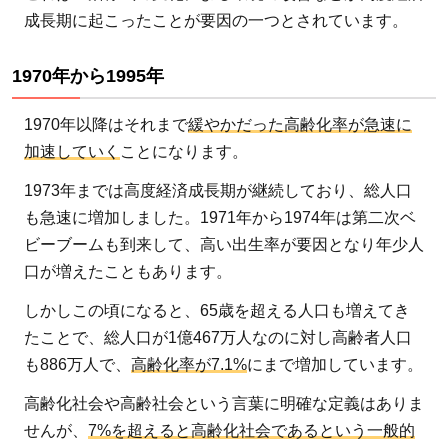
2.1
成長期に起こったことが要因の一つとされています。
2023
年か
1970年から1995年
ら
2065
1970年以降はそれまで
緩やかだった高齢化率が急速に
年
加速していく
ことになります。
3
1973年までは高度経済成長期が継続しており、総人口
高
も急速に増加しました。1971年から1974年は第二次ベ
齢
ビーブームも到来して、高い出生率が要因となり年少人
化
口が増えたこともあります。
が
止
しかしこの頃になると、65歳を超える人口も増えてき
ま
たことで、総人口が1億467万人なのに対し高齢者人口
ら
も886万人で、
高齢化率が7.1%
にまで増加しています。
な
い
高齢化社会や高齢社会という言葉に明確な定義はありま
日
せんが、
7%を超えると高齢化社会であるという一般的