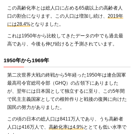
の
この高齢化率とは総人口に占める65歳以上の高齢者人
推
口の割合になります。この人口は増加し続け、
2019年
移
には28.4%
となりました。
1.1
これは1950年から比較してきたデータの中でも過去最
1950
高であり、今後も伸び続けると予測されています。
年か
ら
1950年から1969年
1969
年
第二次世界大戦の終戦から5年経った1950年は連合国軍
1.2
最高司令官総司令部（GHQ）の占領下にありました
1970
が、翌年には日本国として独立するに至り、この5年間
年か
で民主主義国家としての根幹作りと戦後の復興に向けた
ら
国民の努力がありました。
1995
この頃の日本の総人口は8411万人であり、うち高齢者
年
人口は416万人で、
高齢化率は4.9%
ととても低い水準で
1.3