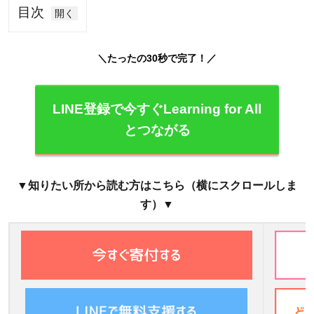
目次
0.0.0.1
＼たったの30秒で完了！／
＼たった
の30秒
で完了！
LINE登録で今すぐLearning for All
／
とつながる
1
Learning
for All
▼知りたい所から読む方はこちら（横にスクロールしま
への寄
す）▼
付・募金
の使われ
方
1.1
な
ぜ