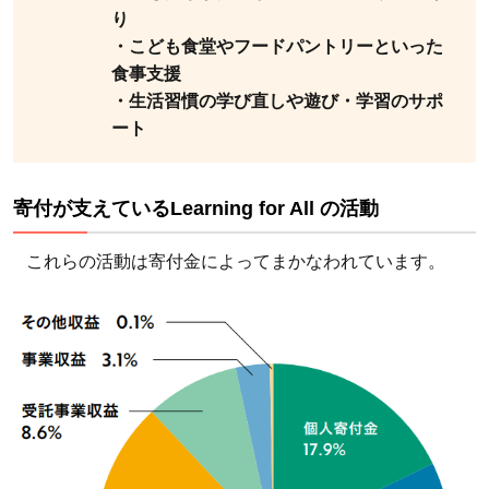
り
4.2.0.1
・こども食堂やフードパントリーといった
＼たった
食事支援
・生活習慣の学び直しや遊び・学習のサポ
の30秒
ート
で完了！
／
5
寄付が支えているLearning for All の活動
Learning
for All
これらの活動は寄付金によってまかなわれています。
への寄付
は今すぐ
「深刻な
生きづら
さを抱え
る子た
ち」の支
援に活用