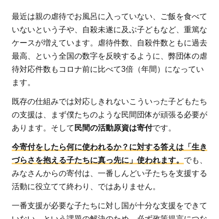
最近は親の虐待でお風呂に入っていない、ご飯を食べて
いないという子や、自殺未遂に及ぶ子どもなど、重篤な
ケースが増えています。虐待件数、自殺件数ともに過去
最高、という全国の数字を反映するように、弊団体の虐
待対応件数もコロナ前に比べて3倍（年間）になってい
ます。
既存の仕組みでは対応しきれないこういった子どもたち
の支援は、まず僕たちのような民間団体が頑張る必要が
あります。そして
民間の活動原資は寄付
です。
今寄付をしたら何に使われるか？に対する答えは「生き
づらさを抱える子たちに真っ先に」使われます。
でも、
みなさんからの寄付は、一番しんどい子たちを支援する
活動に役立てて終わり、ではありません。
一番支援が必要な子たちに対し国が十分な支援をできて
いない、という課題の解決のため、必ず政策提言につな