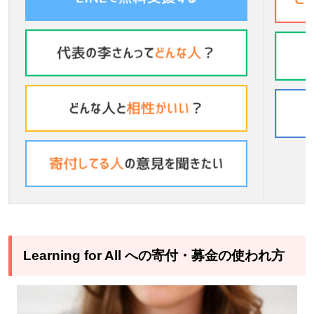
Learning
for All
の活動が
必要なの
か？取り
組む課題
の現状と
は
1.2
寄
付が支え
ている
Learning
for All
の活動
Learning for All への寄付・募金の使われ方
1.2.0.1
＼たった
の30秒