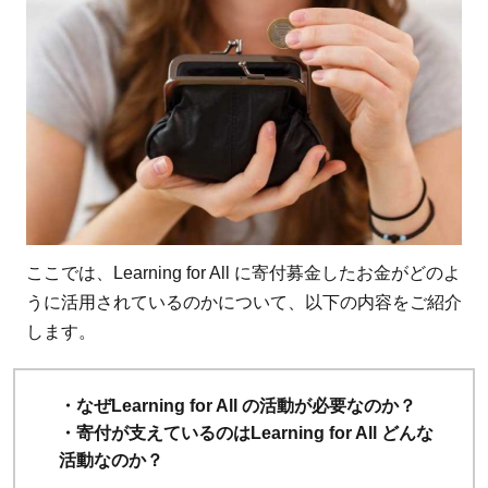
で完了！
／
2
【イ
ンタビュ
ー】
Learning
for All
への私た
ちの寄付
ここでは、Learning for All に寄付募金したお金がどのよ
はどのよ
うに活用されているのかについて、以下の内容をご紹介
うに使わ
します。
れる？
2.1
・なぜLearning for All の活動が必要なのか？
寄付
・寄付が支えているのはLearning for All どんな
を活
活動なのか？
用し