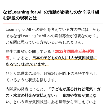
た活
動を
なぜLearning for All の活動が必要なのか？取り組
元に
む課題の現状とは
政策
提
Learning for All への寄付を考えている方の中には「そも
言。
そもなぜLearning for All への寄付募金が必要なのか？」
全国
と疑問に思っている方もいるかもしれません。
の子
厚生労働省が公開している「
2022年国民生活基礎調
ども
査
」によると、
日本の子どもの9人に1人が貧困状態に
たち
ある*といわれています。
へ
2.2
ひとり親世帯の場合、月額14万円以下の所得で生活し
困っ
ているような状況を指します。
てい
内閣府の発表によると、「
子どもが居るけれど電気・ガ
る子
ス・水道の料金が支払えない
」「
食糧や衣服が買えな
ども
い
」という声が貧困状態にある世帯から聞こえていま
たち