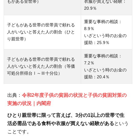
を支援す
もがある全世帯）
衣服が買えない経験：
20.9％
るには？
寄付募金
重要な事柄の相談：
の方法を
子どもがある世帯の世帯員で頼れる
8.9％
人がいないと答えた人の割合（ひと
2つ紹
いざという時のお金の
り親世帯）
介！
援助：25.9％
3.1
重要な事柄の相談：
子どもがある世帯の世帯員で頼れる
マン
7.2％
人がいないと答えた人の割合（等価
スリ
いざという時のお金の
可処分所得台Ⅰ～Ⅲ十分位）
援助：20.4％
ーサ
ポー
ター
出典：
令和2年度子供の貧困の状況と子供の貧困対策の
（定
実施の状況｜内閣府
額寄
ひとり親世帯に限って言えば、3分の1以上の世帯で生
付）
活必需品である食料や衣服が買えない経験がある
という
3.2
ことです。
ワン