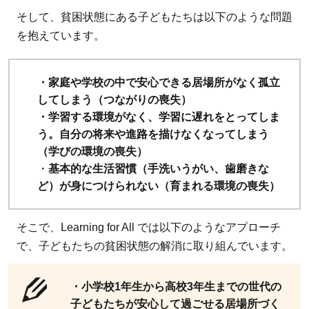
ポイ
そして、貧困状態にある子どもたちは以下のような問題
ント
を抱えています。
サポ
ータ
・家庭や学校の中で安心できる居場所がなく孤立
ー
してしまう（つながりの喪失）
（単
・学習する環境がなく、学習に遅れをとってしま
発寄
う。自分の将来や進路を描けなくなってしまう
付）
（学びの環境の喪失）
4
・
基本的な生活習慣（手洗いうがい、歯磨きな
Learning
ど）が身につけられない（育まれる環境の喪失）
for All
への寄付
そこで、Learning for All では以下のようなアプローチ
は継続寄
で、子どもたちの貧困状態の解消に取り組んでいます。
付がおす
すめ！そ
・小学校1年生から高校3年生までの世代の
の理由を
子どもたちが安心して過ごせる居場所づく
解説