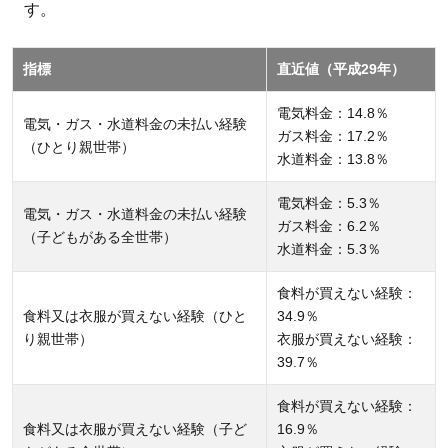
す。
を支
える
のは
指標
直近値（平成29年）
みな
電気料金：14.8％
さん
電気・ガス・水道料金の未払い経験
ガス料金：17.2％
の力
（ひとり親世帯）
水道料金：13.8％
が必
要
電気料金：5.3％
電気・ガス・水道料金の未払い経験
ガス料金：6.2％
2.2.0.1
（子どもがある全世帯）
水道料金：5.3％
＼たった
の30秒
食料が買えない経験：
で完了！
食料又は衣服が買えない経験（ひと
34.9％
り親世帯）
衣服が買えない経験：
／
39.7％
3
Learning
食料が買えない経験：
for All
食料又は衣服が買えない経験（子ど
16.9％