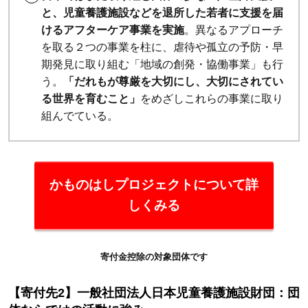
と、児童養護施設などを退所した若者に支援を届
付す
けるアフターケア事業を実施
。異なるアプローチ
る2
を取る２つの事業を柱に、虐待や孤立の予防・早
つの
期発見に取り組む「地域の創発・協働事業」も行
方法
う。
「だれもが尊厳を大切にし、大切にされてい
と
る世界を育むこと」
をめざしこれらの事業に取り
は？
組んでている。
3.1
【方
法
かものはしプロジェクトについて詳
1】
しくみる
団体
を通
じて
寄付金控除の対象団体です
寄付
する
【寄付先2】一般社団法人日本児童養護施設財団：団
3.2