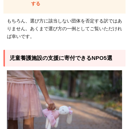
する
もを
取り
もちろん、選び方に該当しない団体を否定する訳ではあ
巻く
りません。あくまで選び方の一例としてご覧いただけれ
不条
ば幸いです。
理」
をな
くす
児童養護施設の支援に寄付できるNPO5選
活動
に取
り組
む
2.2
【寄
付先
2】
一般
社団