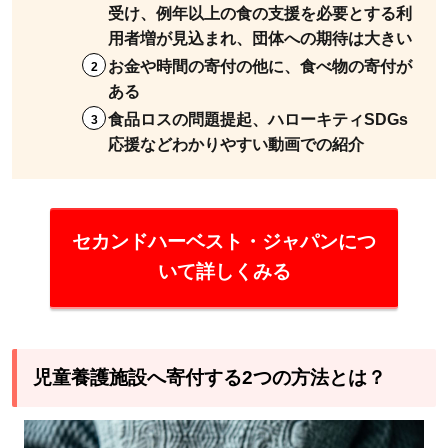
受け、例年以上の食の支援を必要とする利
8
用者増が見込まれ、団体への期待は大きい
まと
お金や時間の寄付の他に、食べ物の寄付が
め：
ある
児童
食品ロスの問題提起、ハローキティSDGs
養護
応援などわかりやすい動画での紹介
施設
は寄
付で
応援
セカンドハーベスト・ジャパンにつ
でき
いて詳しくみる
る！
児童養護施設へ寄付する2つの方法とは？