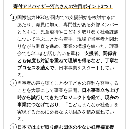
ンド
寄付アドバイザー河合さんの注目ポイント3つ！
ハー
国際協力NGOが国内での支援開始を検討するに
ベス
あたり、職員に加え、専門性がある外部メンバー
ト・
とともに、児童虐待やこどもを取り巻く社会課題
ジャ
について学ぶことから着手。現場で当事者と関わ
パ
りながら調査を進め、事業の構想を練った。理事
ン：
会でも3年ほど話し合いを重ね、
支援者、関係者
日本
とも何度も対話を重ねて理解を得るなど、丁寧な
初の
プロセスを踏んで
、日本事業をスタートしてい
フー
る。
ドバ
当事者の声を聴くことや子どもの権利を尊重する
ンク
ことを大事にして事業を展開。
日本事業立ち上げ
3
時から試行してきたプロジェクトを経て、現在の
事業につなげており
、「こどもまんなか社会」を
児童
実現するために必要な取り組みを積み重ねてい
養護
る。
施設
日本ではまだ取り組む団体の少ない妊産婦支援
へ寄