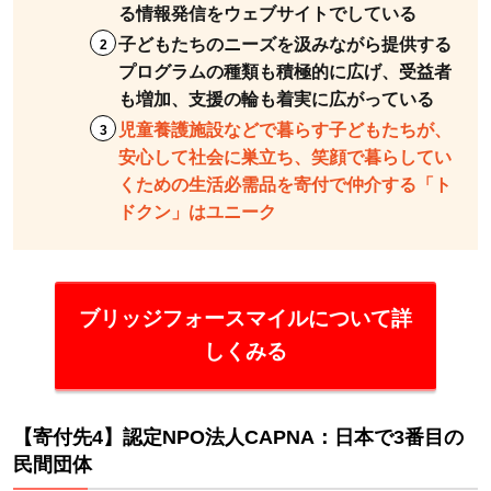
る情報発信をウェブサイトでしている
施
設
子どもたちのニーズを汲みながら提供する
へ
プログラムの種類も積極的に広げ、受益者
も増加、支援の輪も着実に広がっている
の
寄
児童養護施設などで暮らす子どもたちが、
付
安心して社会に巣立ち、笑顔で暮らしてい
くための生活必需品を寄付で仲介する「ト
を
ドクン」はユニーク
考
え
る
と
ブリッジフォースマイルについて詳
き
しくみる
よ
く
あ
【寄付先4】認定NPO法人CAPNA：日本で3番目の
る3
民間団体
つ