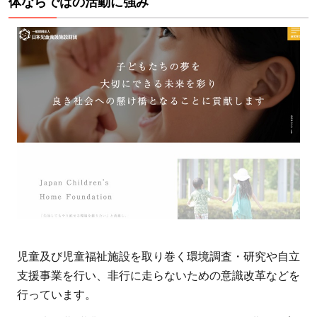
体ならではの活動に強み
【方
法
2】
児童
養護
施設
へ直
接寄
付す
る
4
児童
養護
施設
児童及び児童福祉施設を取り巻く環境調査・研究や自立
には
支援事業を行い、非行に走らないための意識改革などを
どん
行っています。
なも