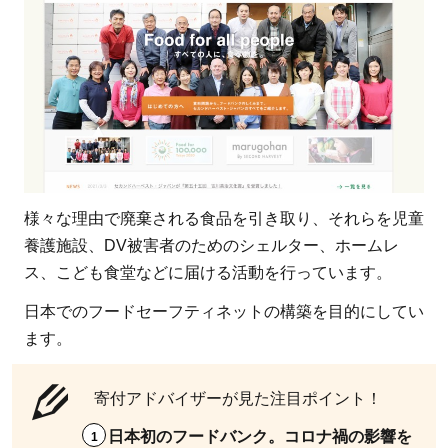
でき
る
NPO
の選
び方
は？
7.3.1
様々な理由で廃棄される食品を引き取り、それらを児童
関連記
養護施設、DV被害者のためのシェルター、ホームレ
事
ス、こども食堂などに届ける活動を行っています。
7.4
寄付
日本でのフードセーフティネットの構築を目的にしてい
金控
ます。
除は
適用
寄付アドバイザーが見た注目ポイント！
でき
日本初のフードバンク。コロナ禍の影響を
る？