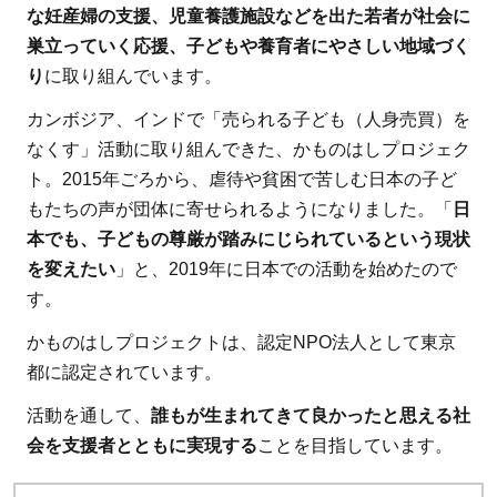
な妊産婦の支援、児童養護施設などを出た若者が社会に
発信
巣立っていく応援、子どもや養育者にやさしい地域づく
2.4
り
に取り組んでいます。
【寄付先
4】認定
カンボジア、インドで「売られる子ども（人身売買）を
NPO法人
なくす」活動に取り組んできた、かものはしプロジェク
CAPNA：
ト。2015年ごろから、虐待や貧困で苦しむ日本の子ど
日本で3
もたちの声が団体に寄せられるようになりました。「
日
番目の民
本でも、子どもの尊厳が踏みにじられているという現状
間団体
を変えたい
」と、2019年に日本での活動を始めたので
2.5
す。
【寄
かものはしプロジェクトは、認定NPO法人として東京
付先
都に認定されています。
5】
認定
活動を通して、
誰もが生まれてきて良かったと思える社
NPO
会を支援者とともに実現する
ことを目指しています。
法人
セカ