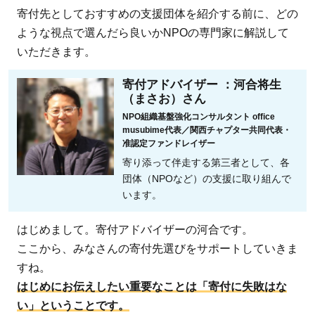
が良
寄付先としておすすめの支援団体を紹介する前に、どの
いの
ような視点で選んだら良いかNPOの専門家に解説して
か、
いただきます。
選び
方を
寄付アドバイザー ：河合将生
（まさお）さん
紹
介！
NPO組織基盤強化コンサルタント office
musubime代表／関西チャプター共同代表・
2
准認定ファンドレイザー
児童
寄り添って伴走する第三者として、各
養護
団体（NPOなど）の支援に取り組んで
施設
います。
の支
はじめまして。寄付アドバイザーの河合です。
援に
ここから、みなさんの寄付先選びをサポートしていきま
寄付
すね。
でき
る
はじめにお伝えしたい重要なことは「寄付に失敗はな
NPO5
い」ということです。