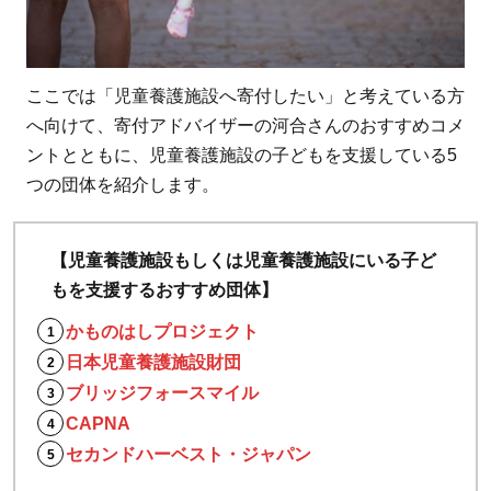
法人
日本
児童
ここでは「児童養護施設へ寄付したい」と考えている方
養護
へ向けて、寄付アドバイザーの河合さんのおすすめコメ
施設
ントとともに、児童養護施設の子どもを支援している5
財
つの団体を紹介します。
団：
団体
なら
【児童養護施設もしくは児童養護施設にいる子ど
では
もを支援するおすすめ団体】
の活
かものはしプロジェクト
動に
日本児童養護施設財団
強み
ブリッジフォースマイル
2.3
CAPNA
【寄
セカンドハーベスト・ジャパン
付先
3】