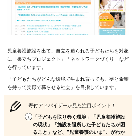
6.1
施設
内に
いる
子ど
もに
児童養護施設を出て、自立を迫られる子どもたちを対象
6.2
に「巣立ちプロジェクト」「ネットワークづくり」など
卒園
を行っています。
する
「子どもたちがどんな環境で生まれ育っても、夢と希望
子ど
を持って笑顔で暮らせる社会」を目指しています。
もに
7
寄付アドバイザーが見た注目ポイント！
児
童
「子どもを取り巻く環境」「児童養護施設
養
の現状」「施設を退所した子どもたちが困
護
ること」など、”児童養護のいま”、がわか