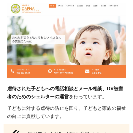
の
疑
問
7.1
1.児
童養
護施
設と
は？
孤児
院や
虐待された子どもへの電話相談とメール相談、DV被害
児童
者のためのシェルターの運営
を行っています。
福祉
施設
子どもに対する虐待の防止を図り、子どもと家族の福祉
との
の向上に貢献しています。
違い
は？