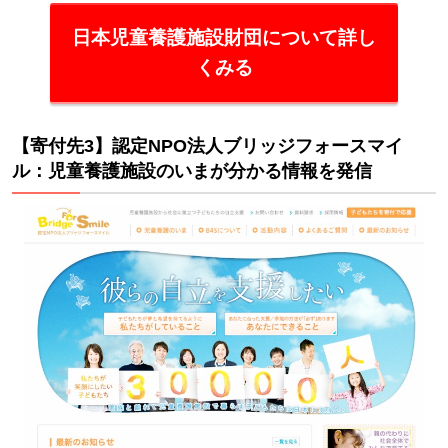
付！
日本児童養護施設財団について詳し
継続
くみる
寄付
なら
持続
性
【寄付先3】認定NPO法人ブリッジフォースマイ
ル：児童養護施設のいまが分かる情報を発信
も！
6
児童
養護
施設
での
寄付
金の
使わ
れ方
は？