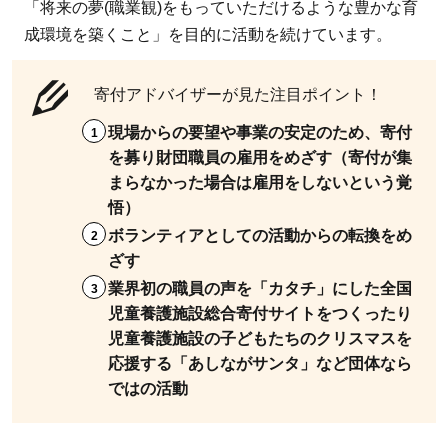
「将来の夢(職業観)をもっていただけるような豊かな育
のが
成環境を築くこと」を目的に活動を続けています。
寄付
でき
る
寄付アドバイザーが見た注目ポイント！
の？
現場からの要望や事業の安定のため、寄付
具体
を募り財団職員の雇用をめざす（寄付が集
例を
まらなかった場合は雇用をしないという覚
紹
悟）
介！
ボランティアとしての活動からの転換をめ
5
ざす
支援
業界初の職員の声を「カタチ」にした全国
の幅
児童養護施設総合寄付サイトをつくったり
が広
児童養護施設の子どもたちのクリスマスを
がる
応援する「あしながサンタ」など団体なら
のは
ではの活動
お金
の寄