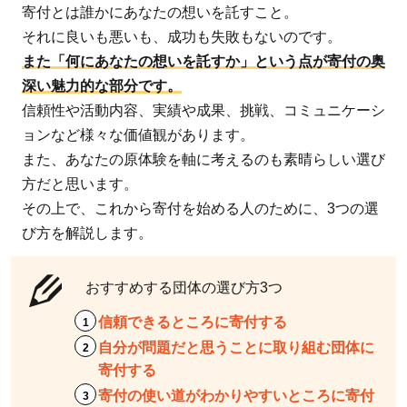
選
寄付とは誰かにあなたの想いを託すこと。
それに良いも悪いも、成功も失敗もないのです。
2.1
また「何にあなたの想いを託すか」という点が寄付の奥
【寄
深い魅力的な部分です。
付先
信頼性や活動内容、実績や成果、挑戦、コミュニケーシ
1】
ョンなど様々な価値観があります。
認定
また、あなたの原体験を軸に考えるのも素晴らしい選び
NPO
方だと思います。
法人
その上で、これから寄付を始める人のために、3つの選
かも
び方を解説します。
のは
しプ
ロジ
おすすめする団体の選び方3つ
ェク
信頼できるところに寄付する
ト：
自分が問題だと思うことに取り組む団体に
「日
寄付する
本の
寄付の使い道がわかりやすいところに寄付
こど