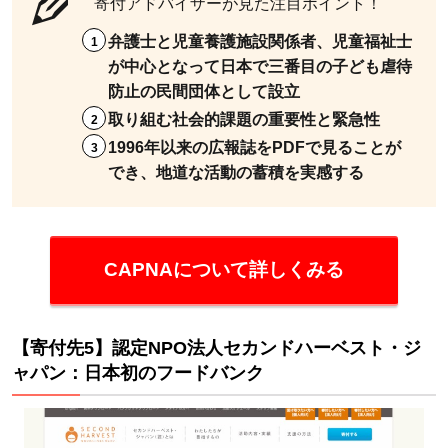
寄付アドバイザーが見た注目ポイント！
7.2
弁護士と児童養護施設関係者、児童福祉士
2.児
が中心となって日本で三番目の子ども虐待
童養
防止の民間団体として設立
護施
取り組む社会的課題の重要性と緊急性
設に
1996年以来の広報誌をPDFで見ることが
は直
でき、地道な活動の蓄積を実感する
接寄
付が
いい
の
CAPNAについて詳しくみる
か？
7.3
3.児
【寄付先5】認定NPO法人セカンドハーベスト・ジ
童養
ャパン：日本初のフードバンク
護施
設に
寄付