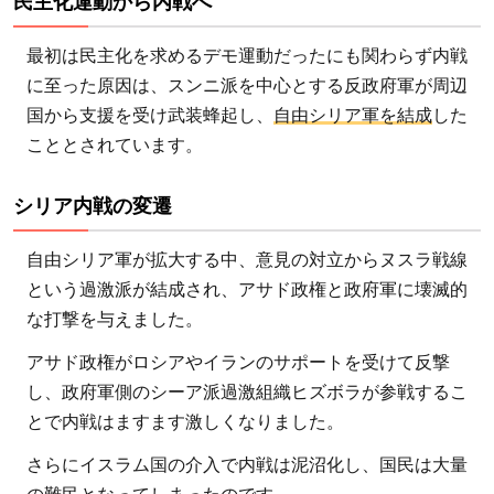
民主化運動から内戦へ
最初は民主化を求めるデモ運動だったにも関わらず内戦
に至った原因は、スンニ派を中心とする反政府軍が周辺
国から支援を受け武装蜂起し、
自由シリア軍を結成
した
こととされています。
シリア内戦の変遷
自由シリア軍が拡大する中、意見の対立からヌスラ戦線
という過激派が結成され、アサド政権と政府軍に壊滅的
な打撃を与えました。
アサド政権がロシアやイランのサポートを受けて反撃
し、政府軍側のシーア派過激組織ヒズボラが参戦するこ
とで内戦はますます激しくなりました。
さらにイスラム国の介入で内戦は泥沼化し、国民は大量