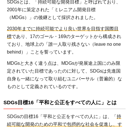
SDGsとは、「持続可能な開発目標」と呼ばれており、
2
2001年に策定された「ミレニアム開発目標
SDGs
（MDGs）」の後継として採択されました。
目標
16「平
2030年までに持続可能でより良い世界を目指す国際目
和と公
標
であり、17のゴール・169のターゲットから構成され
正をす
ており、地球上の「誰一人取り残さない（leave no one
べての
behind）」ことを誓っています。
人に」
を達成
MDGsと大きく違う点は、MDGsが発展途上国にのみ限
するた
定されていた目標であったのに対して、SDGsは先進国
めに
自身も一緒になって取り組むユニバーサル（普遍的）な
ものとして定義されているのです。
2.1
SDGs
SDGs目標16「平和と公正をすべての人に」とは
目標
16と
SDGsの目標16「平和と公正をすべての人に」は、「
持
シリ
続可能な開発のための平和で包摂的な社会を促進し、す
ア内