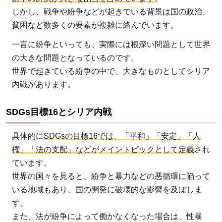
ア内
しかし、戦争や紛争などが起きている背景は国の政治、
戦の
貧困など数多くの要素が複雑に絡んでいます。
変遷
4
一言に紛争といっても、実際には根深い問題として世界
SDGs
の大きな問題となっているのです。
に関
世界で起きている紛争の中で、大きなものとしてシリア
連す
内戦があります。
るシ
リア
SDGs目標16とシリア内戦
内戦
の解
具体的に
SDGsの目標16では、「平和」「安定」「人
決に
権」「法の支配」などがメイントピックとして定義
され
向け
ています。
て私
世界の国々を見ると、紛争と暴力などの悪循環に陥って
たち
いる地域もあり、国の開発に破壊的な影響を及ぼしま
がで
す。
きる
また、法が紛争によって働かなくなった場合は、性暴