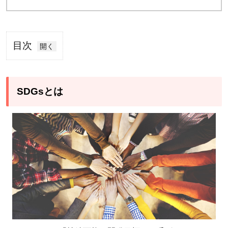
目次
1
SDGs
とは
SDGsとは
1.1
SDGs
目標
16「平
和と公
正をす
べての
人に」
とは