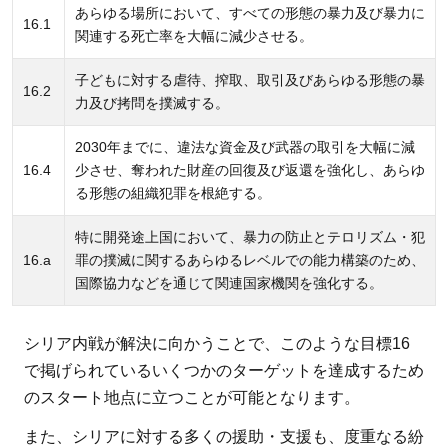
あらゆる場所において、すべての形態の暴力及び暴力に
16.1
関連する死亡率を大幅に減少させる。
子どもに対する虐待、搾取、取引及びあらゆる形態の暴
16.2
力及び拷問を撲滅する。
2030年までに、違法な資金及び武器の取引を大幅に減
16.4
少させ、奪われた財産の回復及び返還を強化し、あらゆ
る形態の組織犯罪を根絶する。
特に開発途上国において、暴力の防止とテロリズム・犯
16.a
罪の撲滅に関するあらゆるレベルでの能力構築のため、
国際協力などを通じて関連国家機関を強化する。
シリア内戦が解決に向かうことで、このような目標16
で掲げられているいくつかのターゲットを達成するため
のスタート地点に立つことが可能となります。
また、シリアに対する多くの援助・支援も、度重なる紛