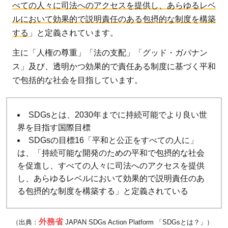
べての人々に司法へのアクセスを提供し、あらゆるレベ
戦
ルにおいて効果的で説明責任のある包摂的な制度を構築
2.2
する
」と定義されています。
SDGs
主に「人権の尊重」「法の支配」「グッド・ガバナン
のさ
ス」及び、透明かつ効果的で責任ある制度に基づく平和
まざ
で包括的な社会を目指しています。
まな
目標
がシ
SDGsとは、2030年までに持続可能でより良い世
リア
界を目指す国際目標
内戦
SDGsの目標16「平和と公正をすべての人に」
の解
は、「持続可能な開発のための平和で包摂的な社会
決か
を促進し、すべての人々に司法へのアクセスを提供
ら始
し、あらゆるレベルにおいて効果的で説明責任のあ
まる
る包摂的な制度を構築する」と定義されている
3
シリ
外務省
（出典：
JAPAN SDGs Action Platform 「SDGsとは？」）