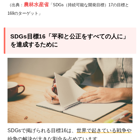
ア内
農林水産省
（出典：
「SDGs（持続可能な開発目標）17の目標と
戦と
169のターゲット」
は？
3.1
SDGs目標16「平和と公正をすべての人に」
アラ
を達成するために
ブの
春と
は？
3.2
民主
化運
動か
ら内
戦へ
3.3
SDGsで掲げられる目標16は、
世界で起きている戦争や
シリ
紛争の解決が大きな割合を占めています
。