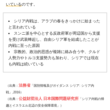
いている
のです。
シリア内戦は、アラブの春をきっかけに始まった
と言われている
スンニ派を中心とする反政府軍が周辺国から支援
を受け武装蜂起し、自由シリア軍を結成したことが
内戦に至った原因
宗教的、政治的思惑が複雑に絡み合う中、クルド
人勢力やトルコ支援勢力も加わり、シリアでは現在
も内戦は続いている
法務省
（出典：
「国別情報及びガイダンス シリア: シリア内
戦」,2016）
公益財団法人 日本国際問題研究所
（出典：
「シリア内戦の帰
趨とイスラエル北辺の安全保障環境」）