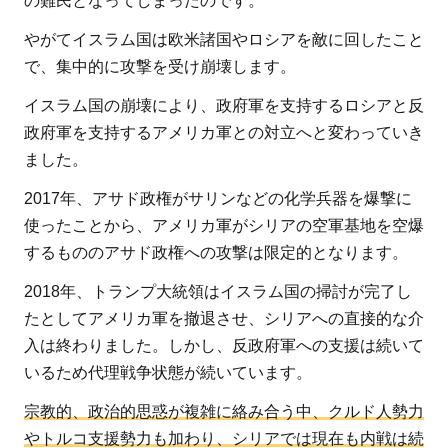
の難民となってしまったのです。
やがてイスラム国は欧米諸国やロシアを敵に回したこと
で、集中的に攻撃を受け崩壊します。
イスラム国の崩壊により、政府軍を支持するロシアと反
政府軍を支持するアメリカ軍との対立へと変わっていき
ました。
2017年、アサド政権がサリンなどの化学兵器を爆撃に
使ったことから、アメリカ軍がシリアの空軍基地を空爆
するもののアサド政権への攻撃は限定的となります。
2018年、トランプ大統領はイスラム国の掃討が完了し
たとしてアメリカ軍を撤退させ、シリアへの直接的な介
入は終わりました。しかし、反政府軍への支援は続いて
いるため代理戦争状態が続いています。
宗教的、政治的思惑が複雑に絡み合う中、クルド人勢力
やトルコ支援勢力も加わり、シリアでは現在も内戦は続