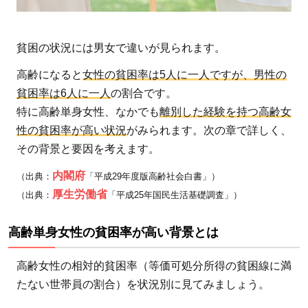
単
身
女
貧困の状況には男女で違いが見られます。
性
高齢になると
女性の貧困率は5人に一人ですが、男性の
の
貧困率は6人に一人
の割合です。
貧
特に高齢単身女性、なかでも
離別した経験を持つ高齢女
困
性の貧困率が高い状況
がみられます。次の章で詳しく、
に
その背景と要因を考えます。
お
い
内閣府
（出典：
「平成29年度版高齢社会白書」）
て
厚生労働省
（出典：
「平成25年国民生活基礎調査」）
求
め
高齢単身女性の貧困率が高い背景とは
ら
れ
高齢女性の相対的貧困率（等価可処分所得の貧困線に満
る
たない世帯員の割合）を状況別に見てみましょう。
対