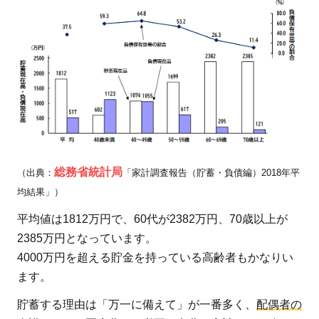
景と
は
2.1.1
基礎年
金のみ
受給し
ている
単身女
性の現
総務省統計局
（出典：
「家計調査報告（貯蓄・負債編）2018年平
状
均結果」）
2.1.2
平均値は1812万円で、60代が2382万円、70歳以上が
厚生年
2385万円となっています。
金や共
4000万円を超える貯金を持っている高齢者もかなりい
済年金
ます。
を受給
してい
貯蓄する理由は「万一に備えて」が一番多く、
配偶者の