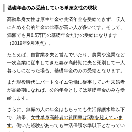
つ
基礎年金のみ受給している単身女性の現状
い
て
高齢単身女性は厚生年金や共済年金を受給できず、収入
知
に占める公的年金の比率が高い人が多いです。そして、
ろ
満額でも月6.5万円の基礎年金だけの受給になります
う
（2019年9月時点）。
たとえば、自営業を夫と営んでいたり、農業や漁業など
一次産業に従事してきた妻が高齢期に夫と死別して一人
暮らしになった場合、基礎年金のみの受給となります。
また現役時代にパートタイム労働に従事していた未婚者
が高齢期になれば、公的年金としては基礎年金のみを受
給します。
さらに、無職の人の年金はもらっても生活保護水準以下
で、結果、
女性単身高齢者の貧困率は5割を超えていま
す
。働いた経験があっても生活保護水準以下となってい