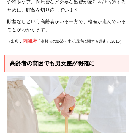
る単身
介護やケア、医療費など必要な出費が家計をひっ迫する
女性の
ために、貯蓄を切り崩しています。
現状
貯蓄なしという高齢者がいる一方で、格差が進んでいる
2.1.3
ことがわかります。
単身女
性が無
内閣府
（出典：
「
高齢者の経済・生活環境に関する調査」,2016）
年金者
である
高齢者の貧困でも男女差が明確に
比率
2.2
高齢
夫婦
の現
状
3
高
齢