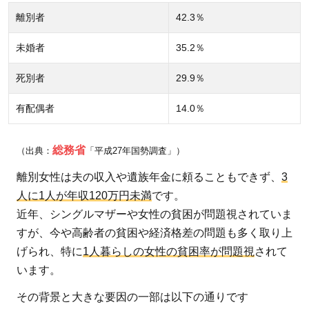
応
離別者
42.3％
と
は
未婚者
35.2％
4
死別者
29.9％
ま
ず
有配偶者
14.0％
は
高
総務省
（出典：
「平成27年国勢調査」）
齢
者
離別女性は夫の収入や遺族年金に頼ることもできず、
3
の
人に1人が年収120万円未満
です。
貧
近年、シングルマザーや女性の貧困が問題視されていま
困
すが、今や高齢者の貧困や経済格差の問題も多く取り上
の
げられ、特に
1人暮らしの女性の貧困率が問題視
されて
現
います。
状
に
その背景と大きな要因の一部は以下の通りです