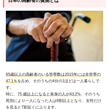
日本の高齢者の貧困とは
の
高
齢
者
の
貧
困
と
は
2
高
65歳以上の高齢者のいる世帯数は2015年には全世帯の
齢
47.1％
を占め、そのうちの4分の1ほどは一人暮らしで
者
す。
の
特に、
75 歳以上になると単身の人が43.2%
、そのうち
貧
死別により一人になった人は6割以上となり、女性だけ
困
を見ると7割近くに上ります。
で