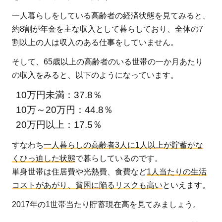
も
一人暮らしをしている高齢者の経済状態を見てみると、
男
約8割が年金を主な収入として暮らしており、全体の7
女
割以上の人は収入のある仕事をしていません。
差
そして、65歳以上の高齢者のいる世帯の一か月あたり
が
の収入をみると、以下のようになっています。
明
確
10万円未満：37.8％
に
10万～20万円：44.8％
2.1
20万円以上：17.5％
高齢
すなわち
一人暮らしの高齢者3人に1人以上が貯蓄がな
単身
くひっ迫した状態
で暮らしているのです。
女性
単身世帯は住居費や光熱費、食費など
1人当たりの生活
の貧
コストがあがり、貧困に陥るリスクも高い
といえます。
困率
が高
2017年の1世帯当たり貯蓄現在高を見てみましょう。
い背