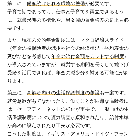
第二に、
働き続けられる環境の整備
が必要です。
子育て期であっても、仕事と子育てを両立できるよう
に、
就業形態の多様化や、男女間の賃金格差の是正
も必
要です。
また、現在の公的年金制度には、
マクロ経済スライド
（年金の被保険者の減少や社会の経済状況・平均寿命の
延びなどを考慮して
年金の給付金額をカットする制度
）
が導入されていますが、就労する期間を長くして繰下げ
受給を活用できれば、年金の減少分を補える可能性があ
ります。
第三に、
高齢者向けの生活保護制度の創設
も一案です。
就労意欲がもてなかったり、働くことが困難な高齢者に
は、セーフティーネットの強化が重要で、一般向けの生
活保護制度に比べて資力調査が緩和されたり、給付水準
が高めに設定されたり工夫が必要です。
こうした制度は、イギリス・アメリカ・ドイツ・フラン