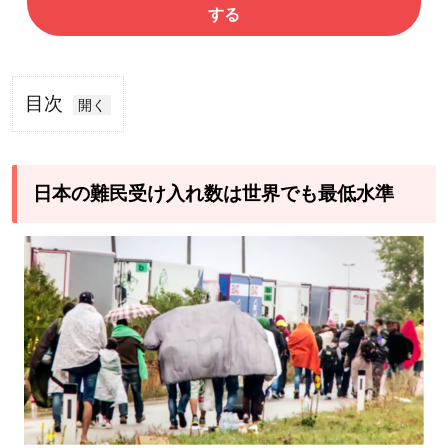
する
目次
1
日
本
日本の難民受け入れ数は世界でも最低水準
の
難
民
受
け
入
れ
数
は