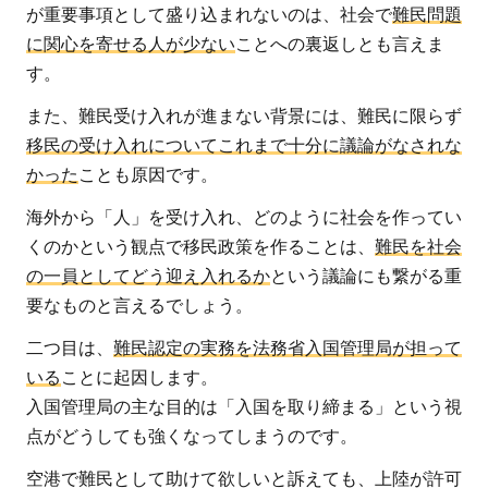
た
が重要事項として盛り込まれないのは、社会で
難民問題
め
に関心を寄せる人が少ない
ことへの裏返しとも言えま
に
す。
行
わ
また、難民受け入れが進まない背景には、難民に限らず
れ
移民の受け入れについてこれまで十分に議論がなされな
て
かった
ことも原因です。
い
海外から「人」を受け入れ、どのように社会を作ってい
る
くのかという観点で移民政策を作ることは、
難民を社会
支
の一員としてどう迎え入れるか
という議論にも繋がる重
援
要なものと言えるでしょう。
と
は
二つ目は、
難民認定の実務を法務省入国管理局が担って
いる
ことに起因します。
2.1
入国管理局の主な目的は「入国を取り締まる」という視
法的
点がどうしても強くなってしまうのです。
支援
2.2
空港で難民として助けて欲しいと訴えても、上陸が許可