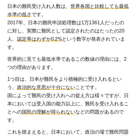
世
日本の難民受け入れ人数は、
世界各国と比較しても最低
界
水準の低さ
です。
で
2017年、日本の難民申請処理数は1万1361人だったの
も
に対し、実際に難民として認定されたのはたったの20
最
人、
認定率はわずか0.2%
という数字が発表されていま
低
す。
水
準
世界的に見ても最低水準であるこの数値の理由には、2
2
つの理由があります。
日
1つ目は、日本が難民をより積極的に受け入れるとい
本
う、
政治的な意思が十分にない
ことです。
に
国によって難民の受け入れへの捉え方は様々ですが、日
来
本においては受入国の能力以上に、難民を受け入れるこ
る
とへの
国民の理解が得られない
などの問題があるので
難
す。
民
の
これを踏まえると、日本において、政治の場で難民問題