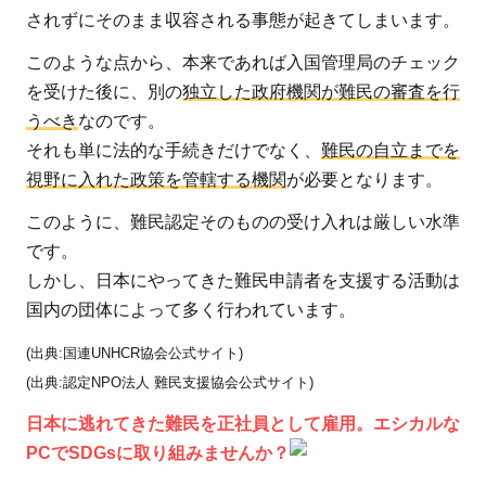
されずにそのまま収容される事態が起きてしまいます。
生活
支援
このような点から、本来であれば入国管理局のチェック
2.3
を受けた後に、別の
独立した政府機関が難民の審査を行
定住
うべき
なのです。
支援
それも単に法的な手続きだけでなく、
難民の自立までを
2.4
視野に入れた政策を管轄する機関
が必要となります。
広報
このように、難民認定そのものの受け入れは厳しい水準
活動
です。
3
しかし、日本にやってきた難民申請者を支援する活動は
難
国内の団体によって多く行われています。
民
の
(出典:国連UNHCR協会公式サイト)
支
(出典:認定NPO法人 難民支援協会公式サイト)
援
日本に逃れてきた難民を正社員として雇用。エシカルな
や
PCでSDGsに取り組みませんか？
受