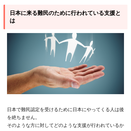
け
入
日本に来る難民のために行われている支援と
れ
は
に
つ
い
て
は
認
知
の
拡
大
と
議
日本で難民認定を受けるために日本にやってくる人は後
論
を絶ちません。
が
そのような方に対してどのような支援が行われているか
必