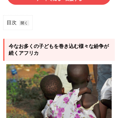
目次
1
今な
お多
今なお多くの子どもを巻き込む様々な紛争が
くの
続くアフリカ
子ど
もを
巻き
込む
様々
な紛
争が
続く
アフ