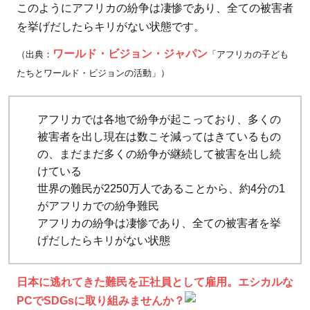
ど
このようにアフリカの紛争は凄惨であり、全ての被害者
も
を挙げだしたらキリがない状態です。
た
ワールド・ビジョン・ジャパン
（出典：
「アフリカの子ども
ち
たちとワールド・ビジョンの活動」）
2.1
子ど
アフリカでは各地で紛争が起こっており、多くの
も兵
被害者を出し現在は数こそ減ってはきているもの
士
の、まだまだ多くの紛争が継続して被害を出し続
（少
けている
年
世界の難民が2250万人であることから、約4分の1
兵）
がアフリカでの紛争難民
2.2
アフリカの紛争は凄惨であり、全ての被害者を挙
理不
げだしたらキリがない状態
尽な
暴力
日本に逃れてきた難民を正社員として雇用。エシカルな
2.3
PCでSDGsに取り組みませんか？