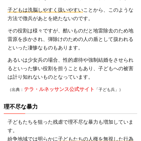
とを
子どもは洗脳しやすく扱いやすい
ことから、このような
考
方法で徴兵があとを絶たないのです。
え、
その役割は様々ですが、酷いものだと地雷除去のため地
行動
雷原を歩かされ、弾除けのための人の盾として扱われる
しよ
といった凄惨なものもあります。
う
あるいは少女兵の場合、性的虐待や強制結婚をさせられ
るといった惨い役割を担うこともあり、子どもへの被害
は計り知れないものとなっています。
テラ・ルネッサンス公式サイト
（出典：
「子ども兵」）
理不尽な暴力
子どもたちを狙った残虐で理不尽な暴力も増加していま
す。
紛争地域では明らかに
子どもたちの人権を無視した行為