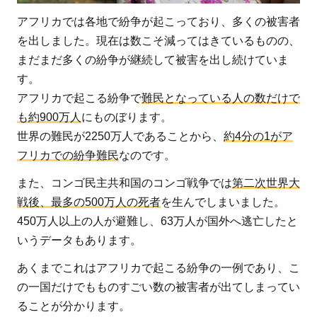
リカ
アフリカでは各地で紛争が起こっており、多くの被害者
2
を出しました。現在は数こそ減ってはきているものの、
ア
まだまだ多くの紛争が継続して被害を出し続けていま
フ
す。
リ
アフリカで起こる紛争で
難民となっている人の数だけで
カ
も約900万人
にものぼります。
の
世界の難民が2250万人であることから、
約4分の1がア
紛
フリカでの紛争難民
なのです。
争
に
また、コンゴ民主共和国のコンゴ戦争では
第二次世界大
巻
戦後、最多の500万人の死者
を生んでしまいました。
き
450万人以上の人が避難し、63万人が国外へ逃亡したと
込
いうデータもあります。
ま
あくまでこれはアフリカで起こる紛争の一例であり、こ
れ
る
の一国だけでもものすごい数の被害者が出てしまってい
子
ることが分かります。