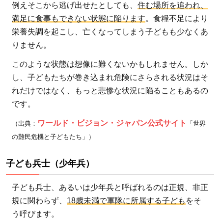
われ
例えそこから逃げ出せたとしても、
住む場所を追われ、
てい
満足に食事もできない状態に陥ります
。食糧不足により
る支
栄養失調を起こし、亡くなってしまう子どもも少なくあ
援
りません。
3.1
このような状態は想像に難くないかもしれません。しか
食
し、子どもたちが巻き込まれ危険にさらされる状況はそ
糧・
れだけではなく、もっと悲惨な状況に陥ることもあるの
水の
です。
支援
ワールド・ビジョン・ジャパン公式サイト
（出典：
「世界
3.2
の難民危機と子どもたち」）
衛
生・
子ども兵士（少年兵）
医療
子ども兵士、あるいは少年兵と呼ばれるのは正規、非正
3.2.1
規に関わらず、
18歳未満で軍隊に所属する子ども
をそ
カウン
う呼びます。
セリン