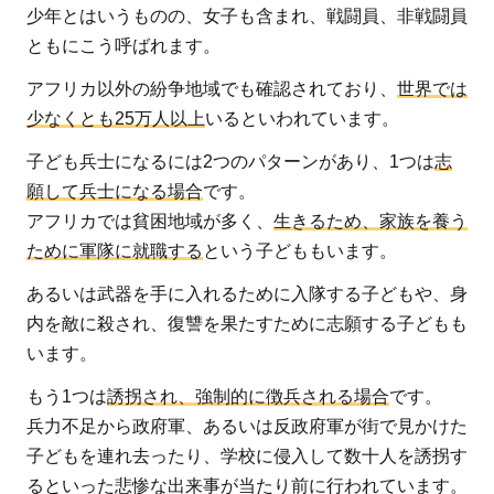
少年とはいうものの、女子も含まれ、戦闘員、非戦闘員
グの実
ともにこう呼ばれます。
施
3.3
アフリカ以外の紛争地域でも確認されており、
世界では
教育
少なくとも25万人以上
いるといわれています。
支援
子ども兵士になるには2つのパターンがあり、1つは
志
4
願して兵士になる場合
です。
アフ
アフリカでは貧困地域が多く、
生きるため、家族を養う
リカ
ために軍隊に就職する
という子どももいます。
の子
ども
あるいは武器を手に入れるために入隊する子どもや、身
たち
内を敵に殺され、復讐を果たすために志願する子どもも
のた
います。
めに
もう1つは
誘拐され、強制的に徴兵される場合
です。
私た
兵力不足から政府軍、あるいは反政府軍が街で見かけた
ちが
子どもを連れ去ったり、学校に侵入して数十人を誘拐す
でき
るといった悲惨な出来事が当たり前に行われています。
るこ