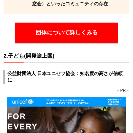
窓会）といったコミュニティの存在
国内外で豊
富な災害支
援の経験を
有する
団体について詳しくみる
2.7
7.人
権・
2.子ども(開発途上国)
平和
公益財団法人 日本ユニセフ協会：知名度の高さが信頼
2.7.1
に
認定
＜PR＞
NPO法
人難民
支援協
会：日
本に逃
れて来