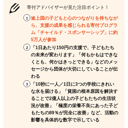
の？
寄付アドバイザーが見た注目ポイント！
4.2
途上国の子どもと心のつながりを持ちなが
Q2：
ら、支援の成果を感じられる寄付プログラ
定額
ム「チャイルド・スポンサーシップ」に約
での
5万人が参加
寄付
「1日あたり150円の支援で、子どもたち
は、
の未来が変わります」「何もかもはできな
いつ
くとも、何かはきっとできる」などのメッ
でも
セージから団体が大切にしていることが伝
やめ
わる
られ
「10秒に一人／1日に3つの学校にきれい
る
な水を届ける」「貧困の根本原因を解決す
の？
ることで2億人以上の子どもたちの生活状
4.3
況が改善」「極度の栄養不良にあった子ど
Q3：
もたちの89％が完全に改善」など、活動の
認定
影響を具体的な数字で示している
NPO