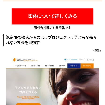
法人
に寄
付を
団体について詳しくみる
する
と、
寄付金控除の対象団体です
節税
認定NPO法人かものはしプロジェクト：子どもが売ら
につ
れない社会を目指す
なが
＜PR＞
ると
聞い
た。
4.4
Q4：
寄付
先の
団体
一覧