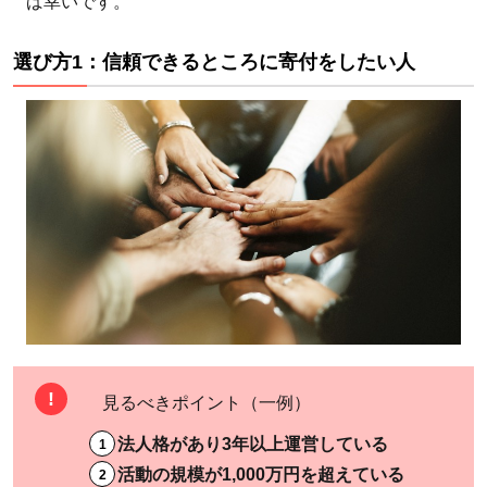
い道
ば幸いです。
がわ
かり
選び方1：信頼できるところに寄付をしたい人
やす
いと
ころ
に寄
付し
たい
人
2
活
動
の
ジ
見るべきポイント（一例）
ャ
法人格があり3年以上運営している
ン
活動の規模が1,000万円を超えている