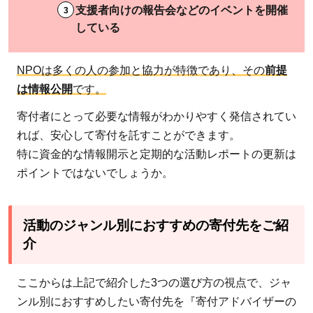
支援者向けの報告会などのイベントを開催
2.2.1
している
公益財
団法人
日本ユ
NPOは多くの人の参加と協力が特徴であり、その
前提
ニセフ
は情報公開
です。
協会：
寄付者にとって必要な情報がわかりやすく発信されてい
知名度
れば、安心して寄付を託すことができます。
の高さ
特に資金的な情報開示と定期的な活動レポートの更新は
が信頼
ポイントではないでしょうか。
に
2.2.2
認定
活動のジャンル別におすすめの寄付先をご紹
NPO法
介
人ワー
ルド・
ここからは上記で紹介した3つの選び方の視点で、ジャ
ビジョ
ンル別におすすめしたい寄付先を『寄付アドバイザーの
ン・ジ