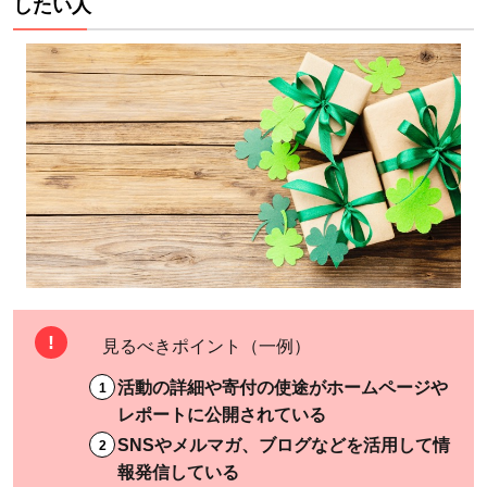
したい人
関係で
支援者
と伴走
2.1.3
NPO法人
Learning
for All：
包括的な
支援に特
徴あり
2.2
見るべきポイント（一例）
2.子
ども
活動の詳細や寄付の使途がホームページや
(開発
レポートに公開されている
途上
SNSやメルマガ、ブログなどを活用して情
国)
報発信している