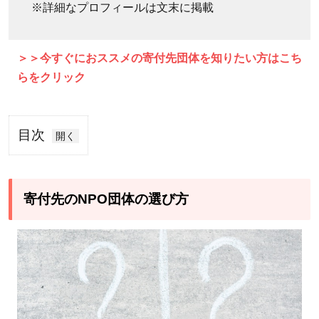
※詳細なプロフィールは文末に掲載
＞＞今すぐにおススメの寄付先団体を知りたい方はこち
らをクリック
目次
1
寄付
先の
寄付先のNPO団体の選び方
NPO
団体
の選
び方
1.1