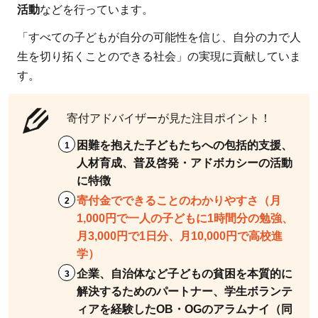
ャパ
活動
などを行っています。
ン：政
「すべての子どもが自分の可能性を信じ、自分の力で人
府や企
生を切り拓くことのできる社会」の実現に貢献していま
業から
す。
の支援
を受け
ない独
寄付アドバイザーが見た注目ポイント！
立性に
困難を抱えた子どもたちへの包括的支援、
特徴
人材育成、普及啓発・アドボカシーの活動
2.6
に特徴
6.災
寄付金でできることのわかりやすさ（月
害支
1,000円で一人の子どもに1時間分の勉強、
援
月3,000円で1日分、月10,000円で高校進
学）
2.6.1
空飛
企業、自治体など子どもの貧困を本質的に
ぶ捜索医療
解決するためのパートナー、学生ボランテ
団
ィアを経験したOB・OGのアラムナイ（同
ARROWS：