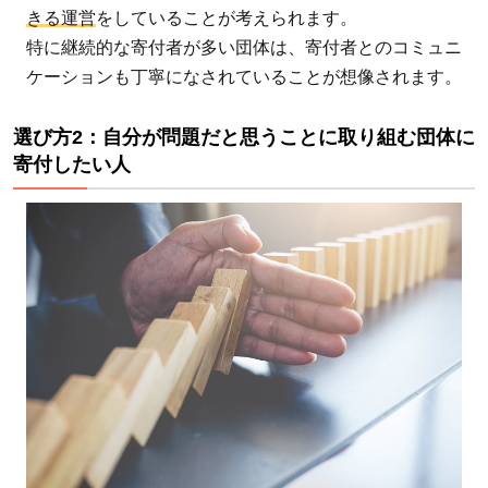
ども
きる運営
をしていることが考えられます。
（日
特に継続的な寄付者が多い団体は、寄付者とのコミュニ
本国
ケーションも丁寧になされていることが想像されます。
内の
教
選び方2：自分が問題だと思うことに取り組む団体に
育、
寄付したい人
こど
も食
堂）
2.1.1
認定
NPO法
人 全
国こど
も食堂
支援セ
ンタ