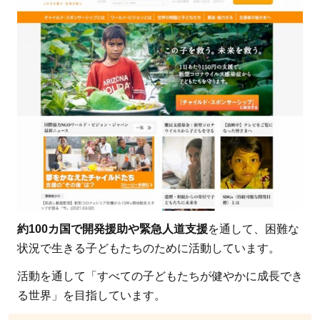
い
て
の
よ
く
あ
る
疑
問
4.1
Q1：
約100カ国で開発援助や緊急人道支援
を通して、困難な
寄付
状況で生きる子どもたちのために活動しています。
は少
額で
活動を通して「すべての子どもたちが健やかに成長でき
もい
る世界」を目指しています。
い