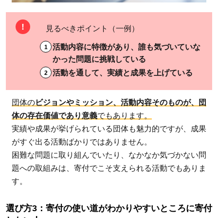
ー・む
すび
見るべきポイント（一例）
え：全
活動内容に特徴があり、誰も気づいていな
国約
かった問題に挑戦している
5,000
活動を通して、実績と成果を上げている
箇所の
「こど
も食
団体の
ビジョンやミッション、活動内容そのものが、団
堂」と
体の存在価値であり意義
でもあります。
協働
実績や成果が挙げられている団体も魅力的ですが、成果
2.1.2
がすぐ出る活動ばかりではありません。
認定
困難な問題に取り組んでいたり、なかなか気づかない問
NPO法
題への取組みは、寄付でこそ支えられる活動でもありま
人 カ
す。
タリ
バ：ナ
選び方3：寄付の使い道がわかりやすいところに寄付
ナメの