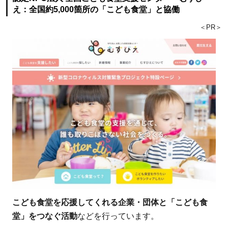
え：全国約5,000箇所の「こども食堂」と協働
会を目
指す
＜PR＞
2.2.4
認定
NPO法人e-
Education：
途上国の教
育格差を壊
すオンライ
ン教育
2.3
3.貧
困
（日
本）
こども食堂を応援してくれる企業・団体と「こども食
2.3.1
堂」をつなぐ活動
などを行っています。
一般社