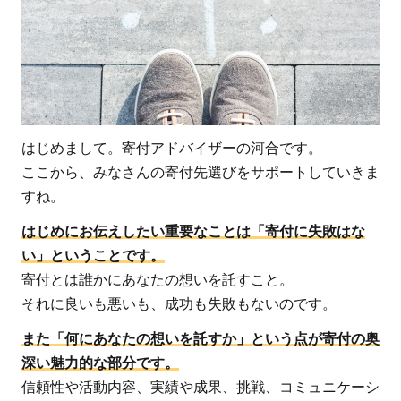
選び
方
1：
信頼
でき
ると
ころ
はじめまして。寄付アドバイザーの河合です。
に寄
ここから、みなさんの寄付先選びをサポートしていきま
付を
すね。
した
はじめにお伝えしたい重要なことは「寄付に失敗はな
い人
い」ということです。
1.2
寄付とは誰かにあなたの想いを託すこと。
選び
それに良いも悪いも、成功も失敗もないのです。
方
2：
また「何にあなたの想いを託すか」という点が寄付の奥
自分
深い魅力的な部分です。
が問
信頼性や活動内容、実績や成果、挑戦、コミュニケーシ