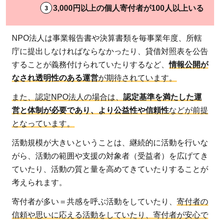
ル
3,000円以上の個人寄付者が100人以上いる
別
に
NPO法人は事業報告書や決算書類を毎事業年度、所轄
お
す
庁に提出しなければならなかったり、貸借対照表を公告
す
することが義務付けられていたりするなど、
情報公開が
め
なされ透明性のある運営
が期待されています。
の
また、認定NPO法人の場合は、
認定基準を満たした運
寄
営と体制が必要であり、より公益性や信頼性
などが前提
付
となっています。
先
を
活動規模が大きいということは、継続的に活動を行いな
ご
がら、活動の範囲や支援の対象者（受益者）を広げてき
紹
ていたり、活動の質と量を高めてきていたりすることが
介
考えられます。
2.1
寄付者が多い＝共感を呼ぶ活動をしていたり、
寄付者の
1.子
信頼や思いに応える活動をしていたり、寄付者が安心で