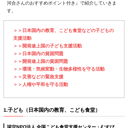
河合さんのおすすめポイント付き』で紹介していきま
ャパ
す。
ン：子
どもと
繋がり
＞＞日本国内の教育、こども食堂などの子どもの
を感じ
支援活動
られる
＞＞開発途上国の子ども支援活動
2.2.3
＞＞日本国内の貧困問題
認定
＞＞開発途上国の貧困問題
NPO法
＞＞環境・気候変動・生物多様性を守る活動
人かも
＞＞災害などの緊急支援
のはし
＞＞人権や平和を守る活動
プロジ
ェク
ト：子
1.子ども（日本国内の教育、こども食堂）
どもが
売られ
ない社
認定NPO法人 全国こども食堂支援センター・むすび