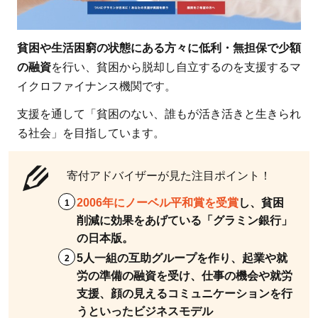
貧困や生活困窮の状態にある方々に低利・無担保で少額
の融資
を行い、貧困から脱却し自立するのを支援するマ
イクロファイナンス機関です。
支援を通して「貧困のない、誰もが活き活きと生きられ
る社会」を目指しています。
寄付アドバイザーが見た注目ポイント！
2006年にノーベル平和賞を受賞
し、貧困
削減に効果をあげている「グラミン銀行」
の日本版。
5人一組の互助グループを作り、起業や就
労の準備の融資を受け、仕事の機会や就労
支援、顔の見えるコミュニケーションを行
うといったビジネスモデル