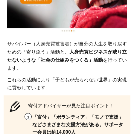
はど
こで
確認
でき
る
の？
サバイバー（人身売買被害者）が自分の人生を取り戻す
5
ための「寄り添う」活動と、
人身売買ビジネスが成り立
まと
たないような「社会の仕組みをつくる」活動
を行ってい
め：
ます。
おす
これらの活動により「子どもが売られない世界」の実現
すめ
に貢献しています。
の団
体は
寄付アドバイザーが見た注目ポイント！
人に
よっ
「寄付」「ボランティア」「モノで支援」
てか
などさまざまな支援方法がある。サポータ
わる
ー会員は約14,000人