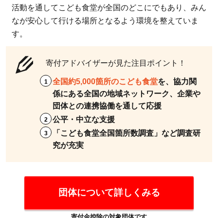
活動を通してこども食堂が全国のどこにでもあり、みん
団法人
なが安心して行ける場所となるよう環境を整えていま
グラミ
す。
ン日
本：ノ
ーベル
寄付アドバイザーが見た注目ポイント！
平和賞
全国約5,000箇所のこども食堂
を、協力関
受賞の
係にある全国の地域ネットワーク、企業や
取り組
団体との連携協働を通して応援
みを日
公平・中立な支援
本で展
「こども食堂全国箇所数調査」など調査研
開
究が充実
2.4
4.貧
困
（開
団体について詳しくみる
発途
上
寄付金控除の対象団体です