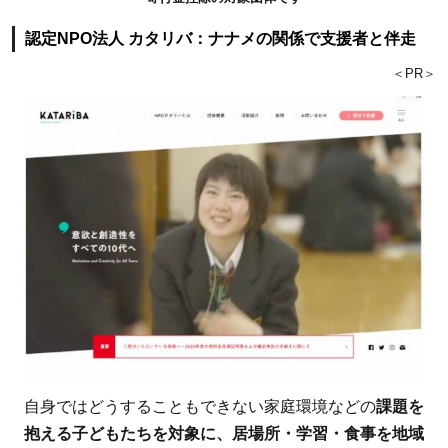
国）
認定NPO法人 カタリバ：ナナメの関係で支援者と伴走
2.4.1
＜PR＞
公益財
団法人
日本ユ
ニセフ
協会：
知名度
の高さ
が信頼
に
2.4.2
公益財
団法人
自身ではどうすることもできない家庭環境などの
課題を
ジョイ
抱える子どもたちを対象に、居場所・学習・食事を地域
セフ：