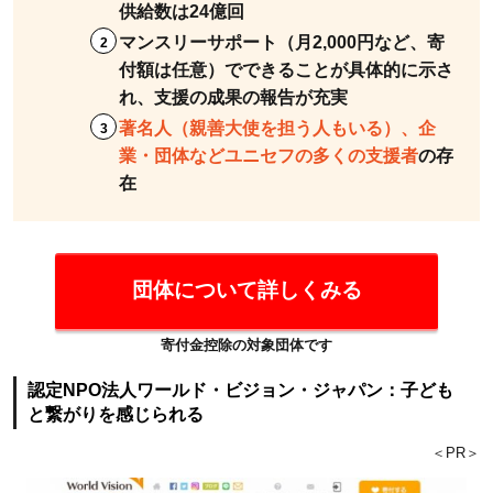
供給数は24億回
援
マンスリーサポート（月2,000円など、寄
3
付額は任意）でできることが具体的に示さ
寄付
れ、支援の成果の報告が充実
の仕
著名人（親善大使を担う人もいる）、企
方に
業・団体などユニセフの多くの支援者
の存
はど
在
のよ
うな
もの
があ
団体について詳しくみる
る
の？
寄付金控除の対象団体です
4
認定NPO法人ワールド・ビジョン・ジャパン：子ども
寄
と繋がりを感じられる
付
＜PR＞
に
つ