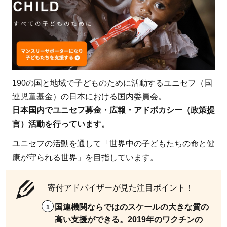
た難民
を支援
2.7.2
公益社
団法人
アムネ
190の国と地域で子どものために活動するユニセフ（国
ステ
連児童基金）の日本における国内委員会。
ィ・イ
日本国内でユニセフ募金・広報・アドボカシー（政策提
ンター
言）活動を行っています。
ナショ
ナル日
ユニセフの活動を通して「世界中の子どもたちの命と健
本：不
康が守られる世界」を目指しています。
合理な
差別や
寄付アドバイザーが見た注目ポイント！
暴力に
国連機関ならではのスケールの大きな質の
苦しむ
高い支援ができる。2019年のワクチンの
人を支