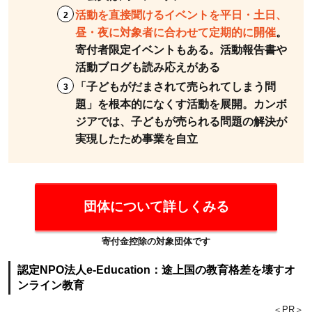
の
活動を直接聞けるイベントを平日・土日、
で、
昼・夜に対象者に合わせて定期的に開催
。
自分
寄付者限定イベントもある。活動報告書や
の希
活動ブログも読み応えがある
望を
「子どもがだまされて売られてしまう問
考え
題」を根本的になくす活動を展開。カンボ
てみ
ジアでは、子どもが売られる問題の解決が
よ
実現したため事業を自立
う！
団体について詳しくみる
寄付金控除の対象団体です
認定NPO法人e-Education：途上国の教育格差を壊すオ
ンライン教育
＜PR＞