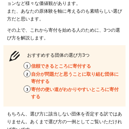
題だ
ョンなど様々な価値観があります。
と思
また、あなたの原体験を軸に考えるのも素晴らしい選び
うこ
方だと思います。
とに
取り
その上で、これから寄付を始める人のために、3つの選
組む
び方を解説します。
団体
に寄
おすすめする団体の選び方3つ
付し
信頼できるところに寄付する
たい
自分が問題だと思うことに取り組む団体に
人
寄付する
1.3
寄付の使い道がわかりやすいところに寄付
選び
する
方
3：
もちろん、選び方に該当しない団体を否定する訳ではあ
寄付
の使
りません。あくまで選び方の一例としてご覧いただけれ