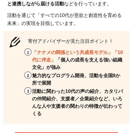
女性に
と連携しながら届ける活動
などを行っています。
選択す
活動を通じて「すべての10代が意欲と創造性を育める
る自由
未来」の実現を目指しています。
を届け
る
寄付アドバイザーが見た注目ポイント！
2.4.3
認定
「ナナメの関係という共成長モデル」「10
NPO法
代に伴走」
「個人の成長を支える強い組織
文化」が強み
人ワー
ルド・
魅力的なプログラム開発、活動を全国8か
ビジョ
所で展開
ン・ジ
活動に関わった10代の声の紹介、カタリバ
ャパ
の仲間紹介、支援者／企業紹介など、いろ
ン：子
んな人や支援者の関わりの特徴が伝わって
くる
どもと
繋がり
を感じ