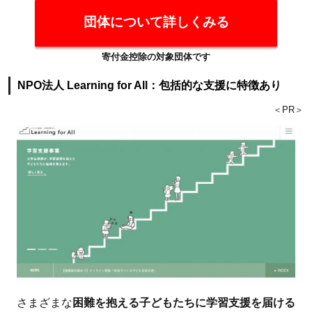
られる
団体について詳しくみる
2.5
5.環
寄付金控除の対象団体です
境・
気候
NPO法人 Learning for All：包括的な支援に特徴あり
変
＜PR＞
動・
生物
多様
性
2.5.1
一般社
団法人
グリー
ンピー
ス・ジ
さまざまな
困難を抱える子どもたちに学習支援を届ける