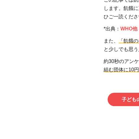
します。飢餓に
ひご一読くださ
*出典：
WHO他
また、
「飢餓の
と少しでも思う
約30秒のアン
組む団体に10
子ども