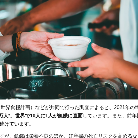
連世界食糧計画）などが共同で行った調査によると、2021年の
0万人
*。
世界で10人に1人が飢餓に直面
しています。また、前年比
続けています
。
すが、飢餓は栄養不良のほか、妊産婦の死亡リスクを高めるな