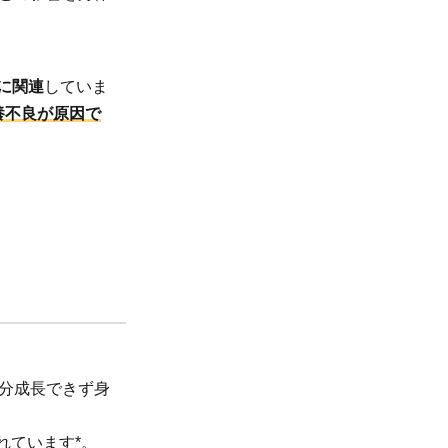
に関連
していま
養不良が原因で
分成長できず身
れています*。