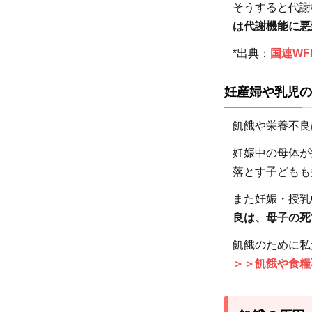
に対
そうすると代謝
し必
は代謝機能に悪
要な
*出典：
国連WF
支援
3.1
妊産婦や乳児の
緊急
飢餓や栄養不良
食料
支援
妊娠中の母体が
3.2
落とす子どもも
貧困
また妊娠・授乳
から
良は、母子の死
の自
立支
飢餓のために私
援
＞＞飢餓や食糧
3.3
災害