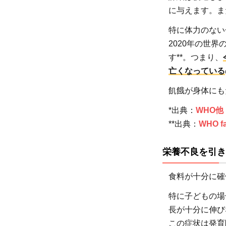
なる
に与えます。ま
1.3
特に体力のない
妊産
2020年の世界
婦や
す**。つまり、
乳児
亡くなっている
のリ
飢餓が身体にも
スク
を高
*出典：
WHO他
める
**出典：
WHO fa
2
飢
栄養不良を引き
餓
の
食料が十分に確
原
特に子どもの場
因
長が十分に伸び
2.1
この症状は発育