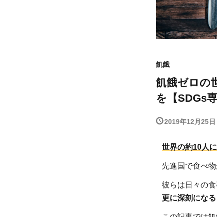
飢餓
飢餓ゼロの
を【SDGs
2019年12月25日
世界の約10人
先進国で食べ物
彼らは日々の食
更に深刻になる
この記事では飢