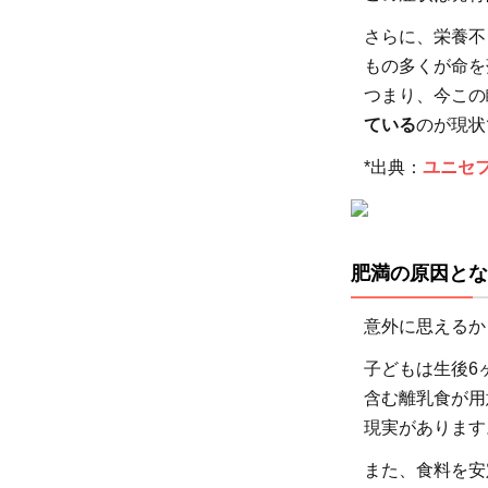
自然
さらに、栄養不
災害
もの多くが命を
2.2
つまり、今この
紛争
ている
のが現状
2.3
*出典：
ユニセフ
貧困
2.4
食糧
価格
肥満の原因とな
の高
騰
意外に思えるか
3
子どもは生後6
飢餓
含む離乳食が用
で苦
現実があります
しむ
人々
また、食料を安