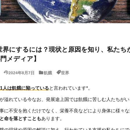
世界にするには？現状と原因を知り、私たち
専門メディア】
2024年8月7日
飢餓
世界
に1人は飢餓に陥っている
と言われています*。
が溢れている今なお、発展途上国では飢餓に苦しむ人たちがい
事に不安を抱くだけでなく、栄養不良などにより身体に様々な
と命を落とすことも
あります。
餓の現状や原因の解説に加え、行われている支援や私たちにで