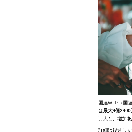
影響
と
は？
現状
と共
に解
説
1.1
栄養
不良
を引
き起
こす
国連WFP（国
1.2
は最大8億280
肥満
万人と、
増加を
の原
因と
詳細は後述しま