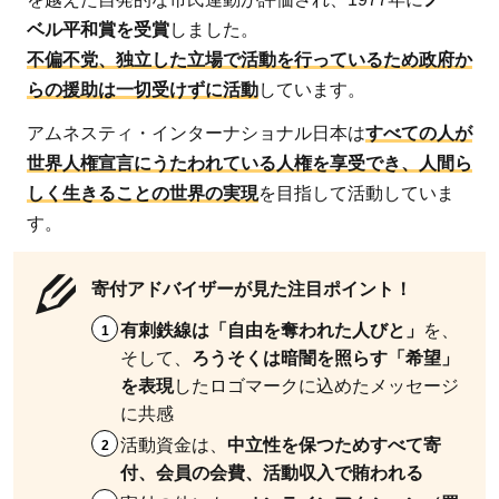
ベル平和賞を受賞
しました。
不偏不党、独立した立場で活動を行っているため政府か
らの援助は一切受けずに活動
しています。
アムネスティ・インターナショナル日本は
すべての人が
世界人権宣言にうたわれている人権を享受でき、人間ら
しく生きることの世界の実現
を目指して活動していま
す。
寄付アドバイザーが見た注目ポイント！
有刺鉄線は「自由を奪われた人びと」
を、
そして、
ろうそくは暗闇を照らす「希望」
を表現
したロゴマークに込めたメッセージ
に共感
活動資金は、
中立性を保つためすべて寄
付、会員の会費、活動収入で賄われる