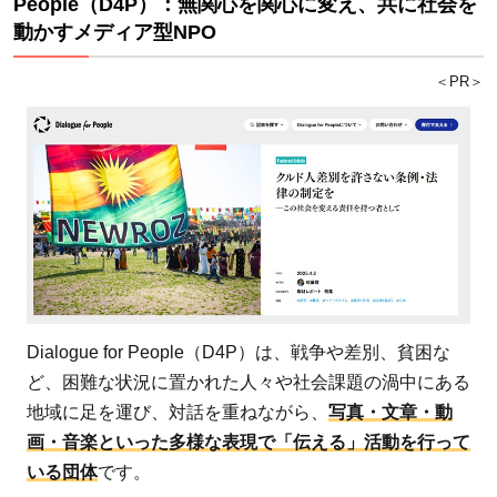
People（D4P）：無関心を関心に変え、共に社会を
動かすメディア型NPO
＜PR＞
Dialogue for People（D4P）は、戦争や差別、貧困な
ど、困難な状況に置かれた人々や社会課題の渦中にある
地域に足を運び、対話を重ねながら、
写真・文章・動
画・音楽といった多様な表現で「伝える」活動を行って
いる団体
です。