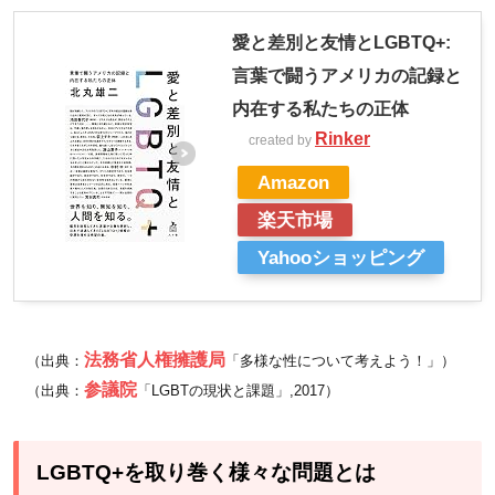
ター
愛と差別と友情とLGBTQ+:
ナシ
ョナ
言葉で闘うアメリカの記録と
ル日
内在する私たちの正体
本：
Rinker
created by
不合
Amazon
理な
楽天市場
差別
や暴
Yahooショッピング
力に
苦し
む人
法務省人権擁護局
（出典：
「多様な性について考えよう！」）
を支
参議院
援
（出典：
「LGBTの現状と課題」,2017）
4.3
特定非営利
活動法人
LGBTQ+を取り巻く様々な問題とは
Dialogue for