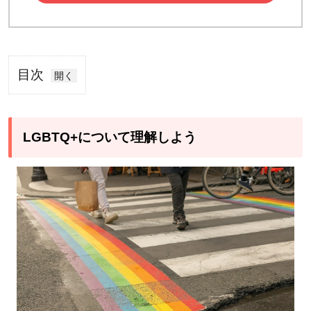
目次
1
LGBTQ+に
ついて理解
LGBTQ+について理解しよう
しよう
1.1
自分
の発
言が
誰か
を傷
つけ
てい