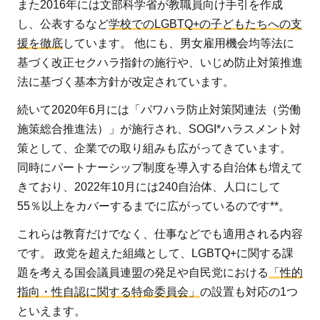
また2016年には文部科学省が教職員向け手引を作成
し、公表するなど
学校でのLGBTQ+の子どもたちへの支
援を徹底
しています。 他にも、男女雇用機会均等法に
基づく改正セクハラ指針の施行や、いじめ防止対策推進
法に基づく基本方針が改定されています。
続いて2020年6月には「パワハラ防止対策関連法（労働
施策総合推進法）」が施行され、SOGI*ハラスメント対
策として、企業での取り組みも広がってきています。
同時にパートナーシップ制度を導入する自治体も増えて
きており、2022年10月には240自治体、人口にして
55％以上をカバーするまでに広がっているのです**。
これらは教育だけでなく、仕事などでも適用される内容
です。 政党を超えた組織として、LGBTQ+に関する課
題を考える国会議員連盟の発足や自民党における
「性的
指向・性自認に関する特命委員会」
の設置も対応の1つ
といえます。