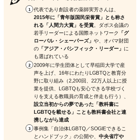
代表であり創設者の薬師実芳さんは、
2015年に「青年版国民栄誉賞」とも称さ
れる「人間力大賞」を受賞
。ダボス会議の
若手リーダーによる国際ネットワーク
「グ
ローバル・シェーパーズ」
や、オバマ財団
の
「アジア・パシフィック・リーダー」
に
も選ばれている
2009年に学生団体として早稲田大学で産
声を上げ、16年にわたりLGBTQと教育分
野に取り組み（2,200回、22万人以上に授
業を提供、LGBTQも安心できる学校づく
りを支える教職員の育成と伴走も行う）、
設立当初からの夢であった「教科書に
LGBTQを載せる」ことも教科書会社と連
携しながら達成
事例集「自治体LGBTQ／SOGIEできるこ
とハンドブック」の公開や、
中央省庁や