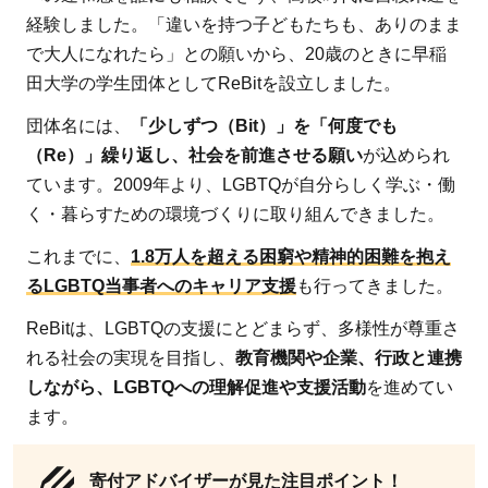
経験しました。「違いを持つ子どもたちも、ありのまま
で大人になれたら」との願いから、20歳のときに早稲
田大学の学生団体としてReBitを設立しました。
団体名には、
「少しずつ（Bit）」を「何度でも
（Re）」繰り返し、社会を前進させる願い
が込められ
ています。2009年より、LGBTQが自分らしく学ぶ・働
く・暮らすための環境づくりに取り組んできました。
これまでに、
1.8万人を超える困窮や精神的困難を抱え
るLGBTQ当事者へのキャリア支援
も行ってきました。
ReBitは、LGBTQの支援にとどまらず、多様性が尊重さ
れる社会の実現を目指し、
教育機関や企業、行政と連携
しながら、LGBTQへの理解促進や支援活動
を進めてい
ます。
寄付アドバイザーが見た注目ポイント！