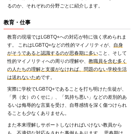
るのか、それぞれの分野ごとに紹介します。
教育・仕事
教育の現場ではLGBTQ+への対応が特に強く求められま
す。 これはLGBTQ+などの性的マイノリティが、
自身
がそうであると認識するのが思春期に多い
こと、そして
性的マイノリティへの周りの理解や、
教職員を含む多く
の人たちの理解と支援がなければ、問題のない学校生活
は送れないため
です。
実際に学校でLGBTQ+であることを打ち明けた生徒が、
「男（女）のくせに」、「気持ち悪い」などの差別的あ
るいは侮辱的な言葉を受け、自尊感情を深く傷つけられ
ることも少なくありません。
また本来理解しサポートしなければいけない教員から
も、不適切な対応をされた事例もあります。
思春期は