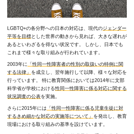
LGBTQ+の各分野への日本の対応は、現代の
ジェンダー
平等を目標
とした世界の動きから見れば、大きな遅れが
あるといわざるを得ない状況です。 しかし、日本でも
これまで様々な取り組みが行われています。
2003年に
「性同一性障害者の性別の取扱いの特例に関
する法律」
を成立し、翌年施行して以降、様々な対応を
行っています。 特に教育関係においては2014年に文部
科学省が学校における
性同一性障害に係る対応に関する
状況調査の公表
を実施。
さらに2015年には
「性同一性障害に係る児童生徒に対
するきめ細かな対応の実施等について」
を発出し、教育
現場における取り組みの基準を設けています。