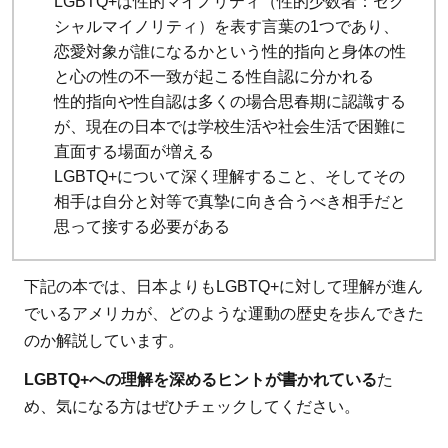
LGBTQ+は性的マイノリティ（性的少数者：セク
LGBTQ
シャルマイノリティ）を表す言葉の1つであり、
もあり
恋愛対象が誰になるかという性的指向と身体の性
のまま
と心の性の不一致が起こる性自認に分かれる
で未来
性的指向や性自認は多くの場合思春期に認識する
を選べ
が、現在の日本では学校生活や社会生活で困難に
る社会
直面する場面が増える
を目指
LGBTQ+について深く理解すること、そしてその
して
相手は自分と対等で真摯に向き合うべき相手だと
思って接する必要がある
4.2
公益
社団
下記の本では、日本よりもLGBTQ+に対して理解が進ん
法人
でいるアメリカが、どのような運動の歴史を歩んできた
アム
のか解説しています。
ネス
LGBTQ+への理解を深めるヒントが書かれている
た
テ
め、気になる方はぜひチェックしてください。
ィ・
イン