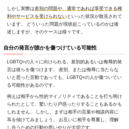
2.4
しかし実際は
差別の問題や、通常であれば享受できる権
公的
利やサービスを受けられない
といった状況が散見されて
サー
います。 どういった問題が現状起こっているのかは後
ビ
ス・
述しますが、そのケースは様々です。
社会
保障
自分の発言が誰かを傷つけている可能性
3
日本政
LGBTQ+の人々に向けられる、差別的あるいは侮辱的発
府の
言は彼らを傷つけます。 差別、または侮辱に当たらな
LGBTQ+に
いと思った言動であっても、LGBTQ+の人が傷ついてい
関する課題
る可能性があるのです。
への取り組
み
例えば相手から性的マイノリティであることを打ち明け
られたとして、驚いたり戸惑ったりすることもあるかも
3.1
しれません。 しかし、まずは相手の言葉や相談内容に
LGBT
耳を傾けてみましょう。 お互いに相手を尊重し、理解
法連
し合うための行動や思いやりが大切です。
合会