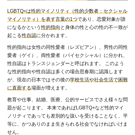
る可
LGBTQ+は性的マイノリティ（性的少数者：セクシャル
能性
マイノリティ）を表す言葉の1つ
であり、恋愛対象が誰
2
になるかという
性的指向
と身体の性と心の性の不一致が
LGBTQ+を
起こる
性自認
に分かれます。
取り巻く
性的指向は女性の同性愛者（レズビアン）、男性の同性
様々な問題
愛者（ゲイ）、両性愛者（バイセクシャル）に分かれ、
とは
性自認はトランスジェンダーと呼ばれます。 このよう
2.1
な性的指向や性自認は多くの場合思春期に認識します
教
が、現在の日本ではその後の
学校生活や社会生活で困難
育・
に直面する
場面が増えます。
仕事
教育や仕事、結婚、医療、公的サービスでさえ様々な問
2.2
題が起こります。 本来であればLGBTQ+など性的マイ
結婚
ノリティであっても差別的な扱いを受けることなく、平
2.3
等に、かつありのまま生きられる社会でなければいけま
医療
せん。