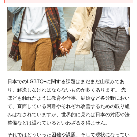
People（D4P）：
無関心を関心に変
え、共に社会を動
かすメディア型
NPO
5
LGBTQ+に
関する課題
の解決とジ
ェンダー平
日本でのLGBTQ+に関する課題はまだまだ山積みであ
等のために
り、解決しなければならないものが多くあります。 先
私たちがで
ほども触れたように教育や仕事、結婚など各分野におい
きること
て、直面している困難やそれぞれ改善するための取り組
みはなされていますが、世界的に見れば日本の対応や法
整備などは遅れているといわざるを得ません。
それではどういった困難や課題、そして現状になってい