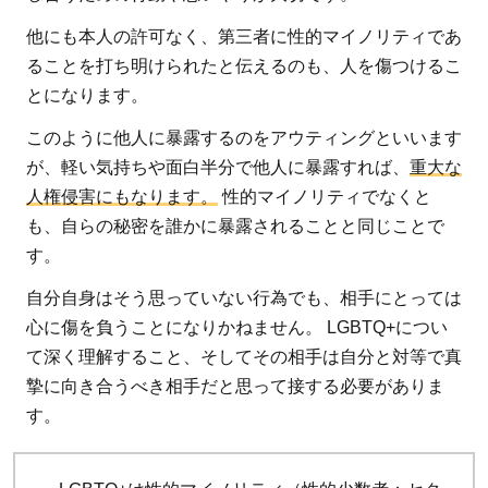
の取
他にも本人の許可なく、第三者に性的マイノリティであ
り組
ることを打ち明けられたと伝えるのも、人を傷つけるこ
み
とになります。
4
このように他人に暴露するのをアウティングといいます
LGBTQ
が、軽い気持ちや面白半分で他人に暴露すれば、
重大な
を支援
人権侵害にもなります。
性的マイノリティでなくと
するお
も、自らの秘密を誰かに暴露されることと同じことで
すすめ
す。
団体3
選
自分自身はそう思っていない行為でも、相手にとっては
心に傷を負うことになりかねません。 LGBTQ+につい
4.1
て深く理解すること、そしてその相手は自分と対等で真
認定特
摯に向き合うべき相手だと思って接する必要がありま
定非営
す。
利活動
法人
ReBit：