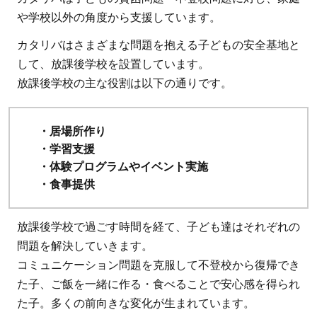
め：
や学校以外の角度から支援しています。
カタ
リバ
カタリバはさまざまな問題を抱える子どもの安全基地と
は、
して、放課後学校を設置しています。
悩め
放課後学校の主な役割は以下の通りです。
る
10
代の
・居場所作り
未来
・学習支援
・体験プログラムやイベント実施
と可
・食事提供
能性
を守
りた
放課後学校で過ごす時間を経て、子ども達はそれぞれの
い人
問題を解決していきます。
にお
コミュニケーション問題を克服して不登校から復帰でき
すす
た子、ご飯を一緒に作る・食べることで安心感を得られ
め！
た子。多くの前向きな変化が生まれています。