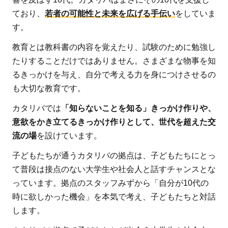
てい
ており、
若者の可能性と未来を広げる手伝い
をしていま
る
す。
1.2
教育とは教科書の内容を覚えたり、試験のために勉強し
【お
たりすることだけではありません。さまざまな物事を知
すす
るきっかけを与え、自分で考える力を身につけさせるの
めの
も大切な教育です。
理由
2】
カタリバでは
「知らないことを知る」きっかけ作りや、
年12
意欲をかき立てるきっかけ作りとして、世代を超えた交
万人
流の場
を設けています。
以上
の子
子どもたちが通うカタリバの拠点は、子どもたちにとっ
ども
て普段は接点のない大学生や社会人と話すチャンスとな
をサ
っています。拠点のスタッフみずから「自分が10代の
ポー
時に欲しかった機会」を本気で考え、子どもたちと対話
ト
します。
し、