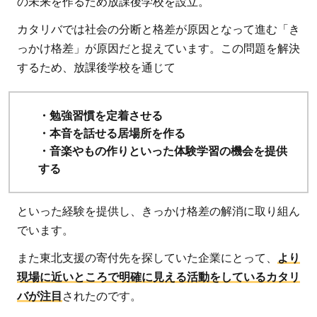
の未来を作るため放課後学校を設立。
性を
カタリバでは社会の分断と格差が原因となって進む「き
広げ
っかけ格差」が原因だと捉えています。この問題を解決
るた
するため、放課後学校を通じて
めの
伴走
者
・勉強習慣を定着させる
2.2
・本音を話せる居場所を作る
活動
・音楽やもの作りといった体験学習の機会を提供
の背
する
景
2.3
といった経験を提供し、きっかけ格差の解消に取り組ん
主な
でいます。
活動
また東北支援の寄付先を探していた企業にとって、
より
内容
現場に近いところで明確に見える活動をしているカタリ
3
バが注目
されたのです。
カ