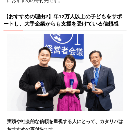
におすすめの寄付先です。
校と
連携
【おすすめの理由2】年12万人以上の子どもをサポ
し、
ートし、大手企業からも支援を受けている信頼感
貧困
や不
登校
に悩
む子
ども
を
様々
な角
度か
ら支
援し
てい
実績や社会的な信頼を重視する人にとって、カタリバは
る
おすすめの寄付先
です。