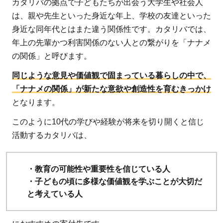
カタリバの拠点で子どもたちが出会う大学生や社会人
大手
は、親や先生といった身近な年上、学校の友達といった
企業
身近な同年代とはまた違う関係性です。カタリバでは、
から
年上の先輩かつ利害関係のない人との繋がりを「ナナメ
も支
の関係」と呼びます。
援を
受け
同じような意見や価値観で固まっている暮らしの中で、
てい
「ナナメの関係」が新たな意欲や創造性を育むきっかけ
る信
となります。
頼感
このように10代の学びや経験が将来を切り開くと信じ
1.3
活動するカタリバは、
【お
すす
めの
・教育の可能性や重要性を信じている人
理由
・子どもの頃に多様な価値観を学ぶことが大切だ
3】
と考えている人
行政
や学