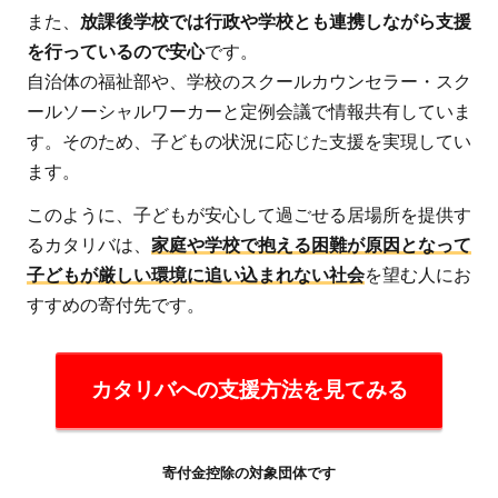
5
また、
放課後学校では行政や学校とも連携しながら支援
カ
を行っているので安心
です。
タ
自治体の福祉部や、学校のスクールカウンセラー・スク
リ
ールソーシャルワーカーと定例会議で情報共有していま
バ
す。そのため、子どもの状況に応じた支援を実現してい
の
ます。
団
体
このように、子どもが安心して過ごせる居場所を提供す
デ
るカタリバは、
家庭や学校で抱える困難が原因となって
ー
子どもが厳しい環境に追い込まれない社会
を望む人にお
タ
すすめの寄付先です。
カタリバへの支援方法を見てみる
寄付金控除の対象団体です