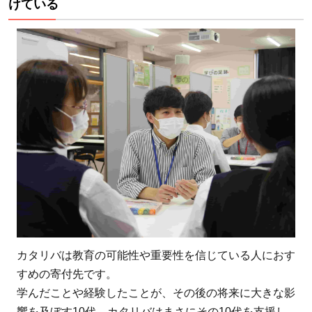
けている
や参
加型
プロ
グラ
ムを
通じ
て、
多様
な価
値観
や世
代の
人と
交流
カタリバは教育の可能性や重要性を信じている人におす
する
すめの寄付先です。
場を
学んだことや経験したことが、その後の将来に大きな影
設け
響を及ぼす10代。カタリバはまさにその10代を支援し