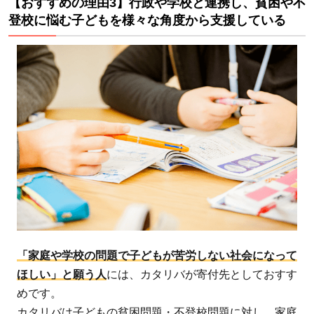
【おすすめの理由3】行政や学校と連携し、貧困や不
ると
登校に悩む子どもを様々な角度から支援している
何が
でき
るの
か
3.2
カタ
リバ
の寄
付金
の使
い道
の実
「家庭や学校の問題で子どもが苦労しない社会になって
績
ほしい」と願う人
には、カタリバが寄付先としておすす
4
めです。
まと
カタリバは子どもの貧困問題・不登校問題に対し、家庭