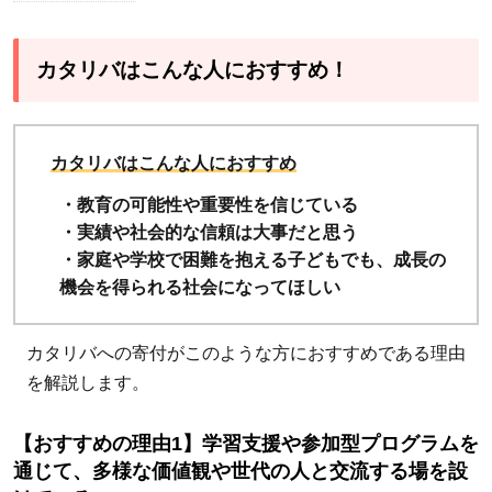
1
カタ
リバ
カタリバはこんな人におすすめ！
はこ
んな
人に
カタリバはこんな人におすすめ
おす
・教育の可能性や重要性を信じている
す
・実績や社会的な信頼は大事だと思う
め！
・家庭や学校で困難を抱える子どもでも、成長の
1.1
機会を得られる社会になってほしい
【お
すす
カタリバへの寄付がこのような方におすすめである理由
めの
を解説します。
理由
1】
【おすすめの理由1】学習支援や参加型プログラムを
学習
通じて、多様な価値観や世代の人と交流する場を設
支援