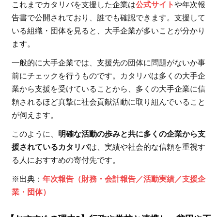
これまでカタリバを支援した企業は
公式サイト
や年次報
タ
リ
告書で公開されており、誰でも確認できます。支援して
バ
いる組織・団体を見ると、大手企業が多いことが分かり
の
ます。
寄
一般的に大手企業では、支援先の団体に問題がないか事
付
前にチェックを行うものです。カタリバは多くの大手企
の
業から支援を受けていることから、多くの大手企業に信
使
頼されるほど真摯に社会貢献活動に取り組んでいること
い
が伺えます。
道
このように、
明確な活動の歩みと共に多くの企業から支
3.1
援されているカタリバ
は、実績や社会的な信頼を重視す
カタ
る人におすすめの寄付先です。
リバ
に
※出典：
年次報告（財務・会計報告／活動実績／支援企
1,000
業・団体）
円寄
付す