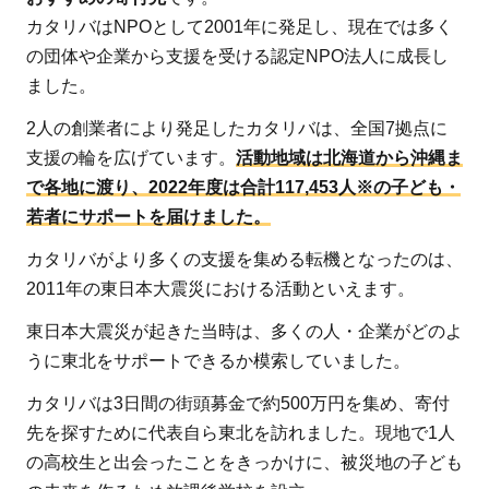
2
カタリバはNPOとして2001年に発足し、現在では多く
カタ
の団体や企業から支援を受ける認定NPO法人に成長し
リバ
ました。
って
どん
2人の創業者により発足したカタリバは、全国7拠点に
な活
支援の輪を広げています。
活動地域は北海道から沖縄ま
動を
で各地に渡り、2022年度は合計117,453人※の子ども・
して
若者にサポートを届けました。
いる
カタリバがより多くの支援を集める転機となったのは、
団
2011年の東日本大震災における活動といえます。
体？
東日本大震災が起きた当時は、多くの人・企業がどのよ
2.1
うに東北をサポートできるか模索していました。
カタ
リバ
カタリバは3日間の街頭募金で約500万円を集め、寄付
は10
先を探すために代表自ら東北を訪れました。現地で1人
代の
の高校生と出会ったことをきっかけに、被災地の子ども
可能