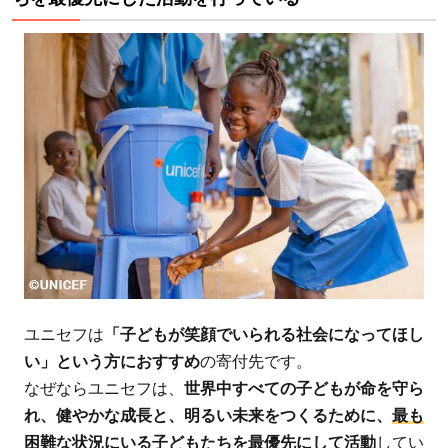
支援
の届
きに
くい
子ど
もた
ちを
最優
先に
した
活動
を行
って
ユニセフは
「子どもが笑顔でいられる社会になってほし
いる
い」という方におすすめ
の寄付先です。
1.2
なぜならユニセフは、
世界中すべての子どもが命を守ら
【お
れ、健やかな成長と、明るい未来をつくるために、
最も
すす
困難な状況にいる子どもたちを最優先にして活動
してい