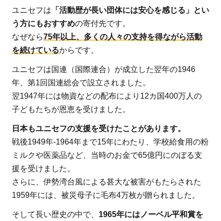
動を
ユニセフは
「活動歴が長い団体には安心を感じる」とい
応援
う方にもおすすめ
の寄付先です。
した
なぜなら
75年以上、多くの人々の支持を得ながら活動
い人
を続けている
からです。
にお
ユニセフは国連（国際連合）が成立した翌年の1946
すす
年、第1回国連総会で設立されました。
め！
翌1947年には物資などの配布により12カ国400万人の
5
子どもたちが恩恵を受けました。
日
本
日本もユニセフの支援を受けたことがあります。
ユ
戦後1949年-1964年まで15年にわたり、学校給食用の粉
ニ
ミルクや医薬品など、当時のお金で65億円にのぼる支
セ
援を受けました。
フ
さらに、伊勢湾台風による甚大な被害がもたらされた
協
1959年には、被災母子に毛布4万枚が贈られました。
会
そして長い歴史の中で、
1965年にはノーベル平和賞を
の