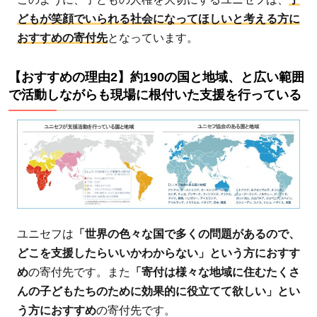
いた
どもが笑顔でいられる社会になってほしいと考える方に
支援
おすすめの寄付先
となっています。
を行
って
いる
【おすすめの理由2】約190の国と地域、と広い範囲
で活動しながらも現場に根付いた支援を行っている
1.3
【お
すす
めの
理由
3】
70年
以上
ユニセフは
「世界の色々な国で多くの問題があるので、
もの
どこを支援したらいいかわからない」という方におすす
活動
め
の寄付先です。また
「寄付は様々な地域に住むたくさ
の歴
んの子どもたちのために効果的に役立てて欲しい」とい
史が
う方におすすめ
の寄付先です。