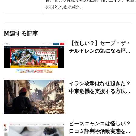
育、暴力や搾取からの保護、HIV/エイズ、緊急
の国と地域で展開。
関連する記事
【怪しい？】セーブ・ザ・
チルドレンの気になる評...
イラン攻撃はなぜ起きた？
中東危機を支援する方法...
ピースニャンコは怪しい？
口コミ評判や活動実態を...