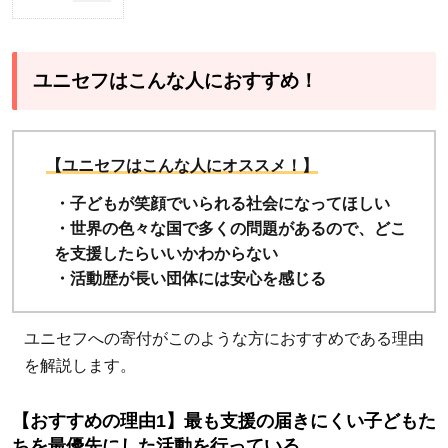
1
ユニ
セフ
ユニセフはこんな人におすすめ！
はこ
んな
人に
【ユニセフはこんな人にオススメ！】
おす
・子どもが笑顔でいられる社会になってほしい
す
・世界の色々な国で多くの問題があるので、どこ
め！
を支援したらいいかわからない
1.1
・活動歴が長い団体には安心を感じる
【お
すす
ユニセフへの寄付がこのような方におすすめである理由
めの
を解説します。
理由
1】
【おすすめの理由1】最も支援の届きにくい子どもた
最も
ちを最優先にした活動を行っている