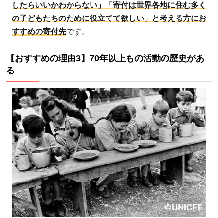
したらいいかわからない」「寄付は世界各地に住む多く
い道
の子どもたちのために役立てて欲しい」と考える方にお
の実
すすめの寄付先
です。
績
4
【おすすめの理由3】70年以上もの活動の歴史があ
まと
る
め：
ユニ
セフ
は、
世界
中の
子ど
もた
ちを
笑顔
にす
る活