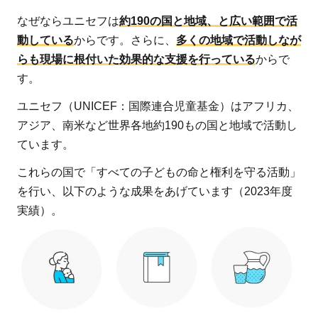
ある
なぜならユニセフは
約190の国と地域、と広い範囲で活
2
動している
からです。さらに、
多くの地域で活動しなが
ユニ
らも現場に根付いた効果的な支援を行っている
からで
セフ
す。
って
どん
ユニセフ（UNICEF：国際連合児童基金）はアフリカ、
な活
アジア、南米など世界各地約190もの国と地域で活動し
動を
ています。
して
これらの国で「すべての子どもの命と権利を守る活動」
いる
団
を行い、以下のような成果をあげています（2023年度
体？
実績）。
2.1
命を
落と
す子
ども