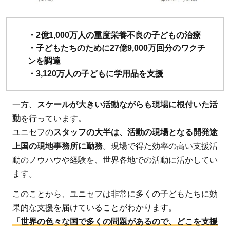
道
3.1
・2億1,000万人の重度栄養不良の子どもの治療
100
・子どもたちのために27億9,000万回分のワクチ
円の
ンを調達
ユニ
・3,120万人の子どもに学用品を支援
セフ
募金
一方、
スケールが大きい活動ながらも現場に根付いた活
で何
動
を行っています。
がで
ユニセフの
スタッフの大半は、活動の現場となる開発途
きる
上国の現地事務所に勤務
。現場で得た効率の高い支援活
のか
動のノウハウや経験を、世界各地での活動に活かしてい
3.2
ます。
ユニ
このことから、ユニセフは非常に多くの子どもたちに効
セフ
果的な支援を届けていることがわかります。
募金
「世界の色々な国で多くの問題があるので、どこを支援
の使