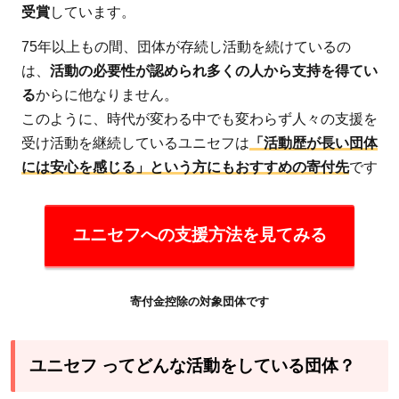
団
受賞
しています。
体
75年以上もの間、団体が存続し活動を続けているの
デ
は、
活動の必要性が認められ多くの人から支持を得てい
ー
る
からに他なりません。
タ
このように、時代が変わる中でも変わらず人々の支援を
受け活動を継続しているユニセフは
「活動歴が長い団体
には安心を感じる」という方にもおすすめの寄付先
です
ユニセフへの支援方法を見てみる
寄付金控除の対象団体です
ユニセフ ってどんな活動をしている団体？