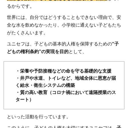
めの
るからです。
理由
世界には、自分ではどうすることもできない理由で、安
2】
約
全な水を飲めなかったり、小学校に通えない子どもたち
190
がたくさんいます。
の国
ユニセフは、子どもの基本的人権を保障するための
“子
と地
どもの権利条約”の実現を目的
として、
域、
と広
い範
・栄養や予防接種などの命を守る基礎的な支援
囲で
・井戸や水道、トイレなど、地域全体に恩恵が届
活動
く給水・衛生システムの構築
しな
・質の高い教育（コロナ禍において遠隔授業のス
がら
タート）
も現
場に
といった活動を行っています。
根付
このように、子どもの人権を大切にするユニセフは、
子