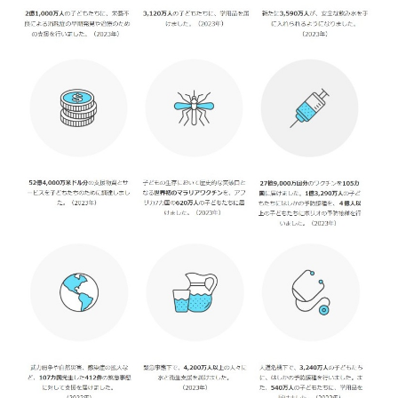
の数
を確
実に
減ら
せる
予防
接種
3
ユ
ニ
セ
フ
募
金
の
使
い