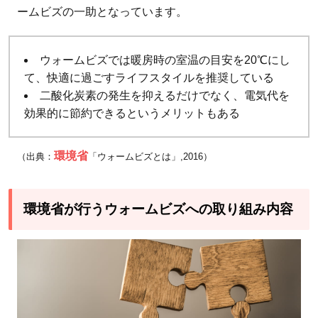
ビ
ームビズの一助となっています。
ズ
へ
ウォームビズでは暖房時の室温の目安を20℃にし
の
て、快適に過ごすライフスタイルを推奨している
取
二酸化炭素の発生を抑えるだけでなく、電気代を
り
効果的に節約できるというメリットもある
組
み
環境省
（出典：
「ウォームビズとは」,2016）
内
容
2.1
環境省が行うウォームビズへの取り組み内容
普及
啓発
2.2
各種
団体