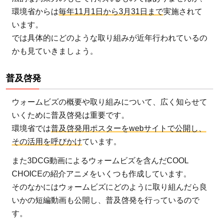
が
環境省からは
毎年11月1日から3月31日まで
実施されて
推
います。
奨
では具体的にどのような取り組みが近年行われているの
す
かも見ていきましょう。
る
ウ
普及啓発
ォ
ー
ウォームビズの概要や取り組みについて、広く知らせて
ム
いくために普及啓発は重要です。
ビ
環境省では
普及啓発用ポスターをwebサイトで公開し、
ズ
その活用を呼びかけ
ています。
で
また3DCG動画によるウォームビズを含んだCOOL
地
CHOICEの紹介アニメをいくつも作成しています。
球
そのなかにはウォームビズにどのように取り組んだら良
温
暖
いかの短編動画も公開し、普及啓発を行っているので
化
す。