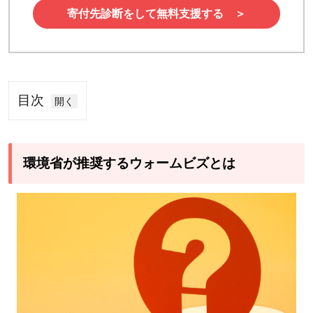
寄付先診断をして無料支援する ＞
目次
1
環
境
環境省が推奨するウォームビズとは
省
が
推
奨
す
る
ウ
ォ