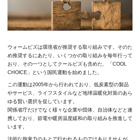
との
連携
2.3
ウォ
ーム
シェ
ウォームビズは環境省が推奨する取り組みです。そのた
ア
め推奨するにあたり、いくつかの取り組みを毎年行って
2.4
おり、その一つとしてクールビズも含めた、「COOL
省エ
CHOICE」という国民運動を始めました。
ネへ
この運動は2005年から行われており、低炭素型の製品
の呼
やサービス、ライフスタイルなど地球温暖化対策のあら
びか
ゆる賢い選択を促しています。
け
関係省庁だけでなく様々な企業や団体、自治体などと連
3
携しており、節電や暖房温度緩和の取り組みを推進して
環
います。
境
省
法的な拘束力のもとで行われるものではありませんが、