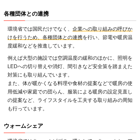
を
防
各種団体との連携
止
し
環境省では国民だけでなく、
企業への取り組みの呼びか
よ
けを行うため、各種団体との連携
を行い、節電や暖房温
う
度緩和などを推進しています。
例えば大型の施設では空調温度の緩和のほかに、照明を
LEDへの切り替えや消灯、間引きなど安全策を踏まえた
対策にも取り組んでいます。
また、体が暖かくなる料理や食材の提案などで暖房の使
用低減や家庭での団らん、服装による暖房の設定見直し
の提案など、ライフスタイルを工夫する取り組みの周知
も行っています。
ウォームシェア