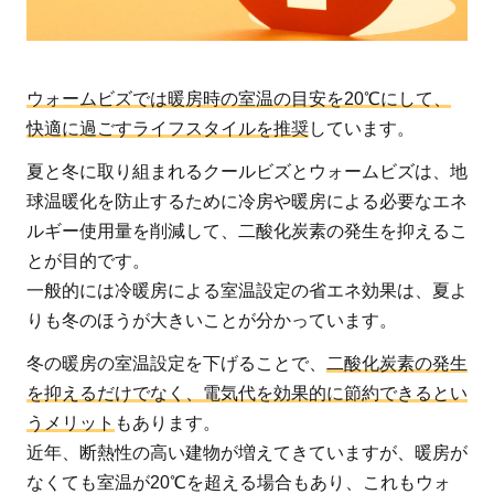
ー
ム
ビ
ウォームビズでは暖房時の室温の目安を20℃にして、
ズ
快適に過ごすライフスタイルを推奨
しています。
と
は
夏と冬に取り組まれるクールビズとウォームビズは、地
2
球温暖化を防止するために冷房や暖房による必要なエネ
環
ルギー使用量を削減して、二酸化炭素の発生を抑えるこ
境
とが目的です。
省
一般的には冷暖房による室温設定の省エネ効果は、夏よ
が
りも冬のほうが大きいことが分かっています。
行
冬の暖房の室温設定を下げることで、
二酸化炭素の発生
う
を抑えるだけでなく、電気代を効果的に節約できるとい
ウ
うメリット
もあります。
ォ
近年、断熱性の高い建物が増えてきていますが、暖房が
ー
ム
なくても室温が20℃を超える場合もあり、これもウォ