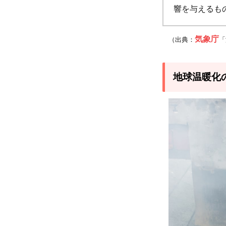
響を与えるも
果ガ
スの
排出
気象庁
（出典：
「
量の
比較
地球温暖化
2.3
将来
的な
温室
効果
ガス
の排
出量
の見
通し
3