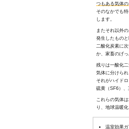
い排
つもある気体の
出さ
そのなかでも特
れて
します。
い
またそれ以外の
る？
発生したものと
2.1
二酸化炭素に次
日本
か、家畜のげっ
の温
残りは一酸化二
室効
気体に分けられ
果ガ
それがハイドロ
スの
硫黄（SF6）
排出
量
これらの気体は
2.2
り、地球温暖化
世界
の温
温室効果ガ
室効