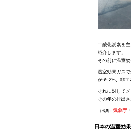
地
球
温
暖
化
の
二酸化炭素を主
原
紹介します。
因
その前に温室効
と
な
温室効果ガスで
る
が65.2%、非
温
それに対してメタ
室
その年の排出さ
効
果
気象庁
（出典：
「
ガ
ス
日本の温室効果
の