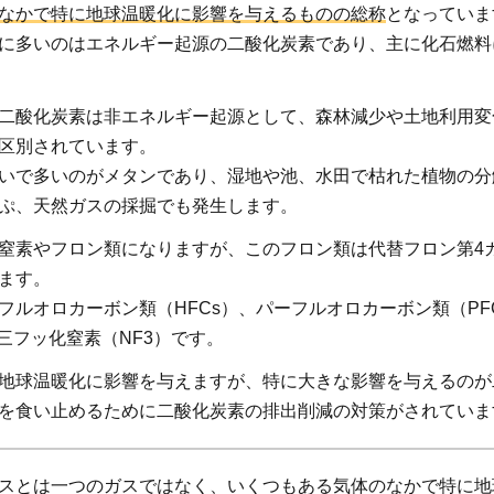
なかで特に地球温暖化に影響を与えるものの総称
となっていま
に多いのはエネルギー起源の二酸化炭素であり、主に化石燃料
二酸化炭素は非エネルギー起源として、森林減少や土地利用変
区別されています。
いで多いのがメタンであり、湿地や池、水田で枯れた植物の分
ぷ、天然ガスの採掘でも発生します。
窒素やフロン類になりますが、このフロン類は代替フロン第4
ます。
フルオロカーボン類（HFCs）、パーフルオロカーボン類（PF
、三フッ化窒素（NF3）です。
地球温暖化に影響を与えますが、特に大きな影響を与えるのが
を食い止めるために二酸化炭素の排出削減の対策がされていま
スとは一つのガスではなく、いくつもある気体のなかで特に地