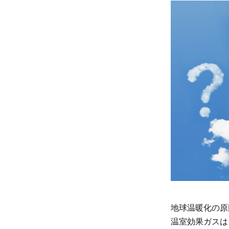
果
ガ
ス
と
は
2
地球
温暖
化の
原因
とな
る温
室効
果ガ
スは
どれ
地球温暖化の原
くら
温室効果ガスは