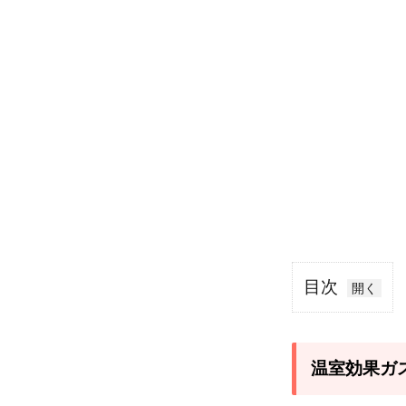
目次
1
温
室
温室効果ガ
効