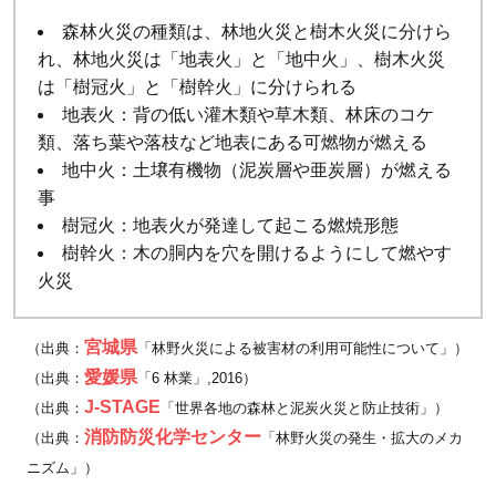
森林火災の種類は、林地火災と樹木火災に分けら
れ、林地火災は「地表火」と「地中火」、樹木火災
は「樹冠火」と「樹幹火」に分けられる
地表火：背の低い灌木類や草木類、林床のコケ
類、落ち葉や落枝など地表にある可燃物が燃える
地中火：土壌有機物（泥炭層や亜炭層）が燃える
事
樹冠火：地表火が発達して起こる燃焼形態
樹幹火：木の胴内を穴を開けるようにして燃やす
火災
宮城県
（出典：
「林野火災による被害材の利用可能性について」）
愛媛県
（出典：
「6 林業」,2016）
J-STAGE
（出典：
「世界各地の森林と泥炭火災と防止技術」）
消防防災化学センター
（出典：
「林野火災の発生・拡大のメカ
ニズム」）