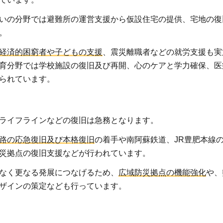
いの分野では避難所の運営支援から仮設住宅の提供、宅地の復
。
経済的困窮者や子どもの支援
、震災離職者などの就労支援も実
育分野では学校施設の復旧及び再開、心のケアと学力確保、医
られています。
.2.1
ライフラインなどの復旧は急務となります。
安心で
路の応急復旧及び本格復旧
の着手や南阿蘇鉄道、JR豊肥本線
希望に
災拠点の復旧支援などが行われています。
満ちた
暮らし
なく更なる発展につなげるため、
広域防災拠点の機能強化
や、
の創造
ザインの策定なども行っています。
.2.2
未来へ