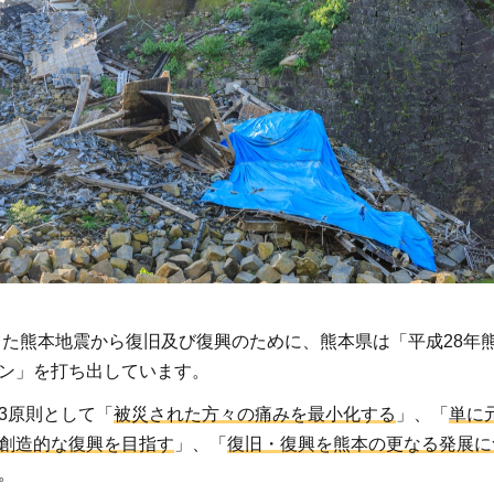
生した熊本地震から復旧及び復興のために、熊本県は「平成28年
ン」を打ち出しています。
3原則として「
被災された方々の痛みを最小化する
」、「
単に
創造的な復興を目指す
」、「
復旧・復興を熊本の更なる発展に
.1.1
。
くら