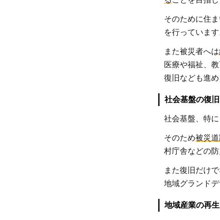
新た
な熊
そのために住ま
本の
を行っています
創造
また被災者へは
に向
医療や福祉、教
けた
復旧なども進め
取り
組み
社会基盤の復旧
1
社会基盤、特に
そのため
被災道
村庁舎などの防
また復旧だけで
地域グランドデ
1
地域産業の再生