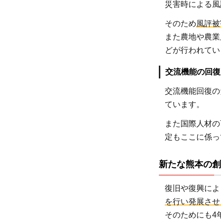
災害時による風
そのため
風評被
また農地や農業
1
どが行われてい
交流機能の回復
交流機能回復の
ています。
1.3
また国際人材の
熊本
定もここに係っ
の将
来像
新たな熊本の創
1.4
復旧や復興によ
今後
の震
を行い発展させ
災復
そのためにも4