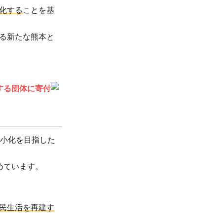
化する
ことを基
る新たな熊本と
する団体に寄付
最小化を目指した
めています。
民生活を再建す