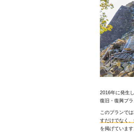
旧・
復興
プラ
ンと
は
1.1
痛み
の最
小化
を目
指し
2016年に発
た早
復旧・復興プラ
急な
対応
このプランでは
すだけでなく、
1
を掲げています