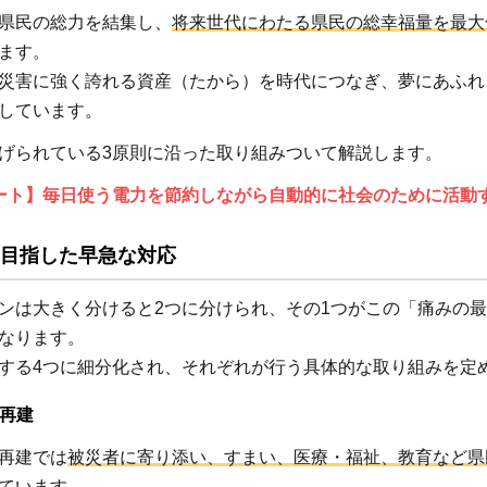
し・生
県民の総力を結集し、
将来世代にわたる県民の総幸福量を最大
活の再
ます。
建
災害に強く誇れる資産（たから）を時代につなぎ、夢にあふれ
.1.2
しています。
社会基
げられている3原則に沿った取り組みついて解説します。
盤の復
旧
ート】毎日使う電力を節約しながら自動的に社会のために活動
.1.3
目指した早急な対応
地域産
業の再
ンは大きく分けると2つに分けられ、その1つがこの「痛みの
生
なります。
.1.4
する4つに細分化され、それぞれが行う具体的な取り組みを定
交流機
能の回
再建
復
再建では
被災者に寄り添い、すまい、医療・福祉、教育など県
ています。