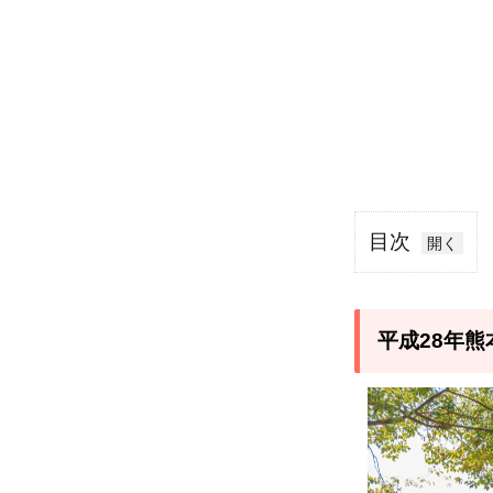
目次
1
平成
28
平成28年
年熊
本地
震か
らの
復