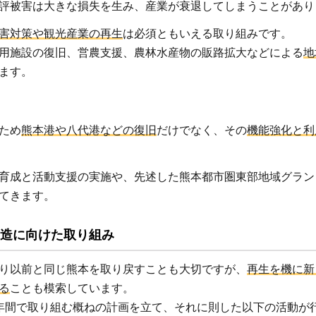
つなぐ
評被害は大きな損失を生み、産業が衰退してしまうことがあり
資産の
害対策や観光産業の再生
は必須ともいえる取り組みです。
創造
用施設の復旧、営農支援、農林水産物の販路拡大などによる
地
.2.3
ます。
次代を
担う力
強い地
ため
熊本港や八代港などの復旧
だけでなく、その
機能強化と利
域産業
の創造
育成と活動支援の実施や、先述した熊本都市圏東部地域グラン
てきます。
造に向けた取り組み
り以前と同じ熊本を取り戻すことも大切ですが、
再生を機に新
る
ことも模索しています。
年間で取り組む概ねの計画を立て、それに則した以下の活動が