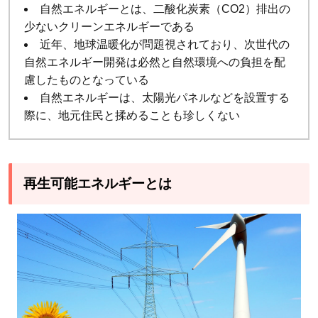
自然エネルギーとは、二酸化炭素（CO2）排出の
3.1
少ないクリーンエネルギーである
日本
近年、地球温暖化が問題視されており、次世代の
自然エネルギー開発は必然と自然環境への負担を配
のエ
慮したものとなっている
ネル
自然エネルギーは、太陽光パネルなどを設置する
ギー
際に、地元住民と揉めることも珍しくない
自給
率
3.2
日本
再生可能エネルギーとは
の再
生可
能エ
ネル
ギー
の今
後