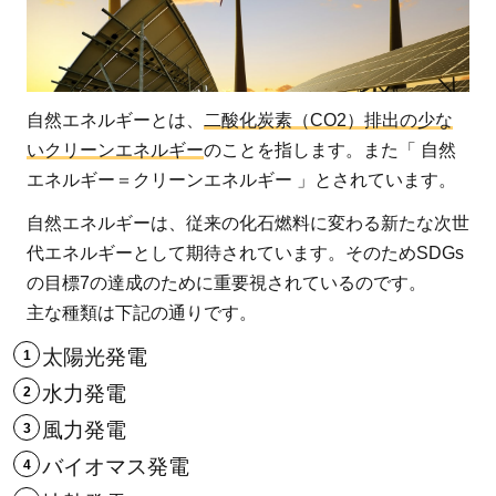
は
1.1
自然
エネ
自然エネルギーとは、
二酸化炭素（CO2）排出の少な
ルギ
いクリーンエネルギー
のことを指します。また「 自然
ーの
エネルギー＝クリーンエネルギー 」とされています。
メリ
自然エネルギーは、従来の化石燃料に変わる新たな次世
ット
代エネルギーとして期待されています。そのためSDGs
1.2
の目標7の達成のために重要視されているのです。
自然
主な種類は下記の通りです。
エネ
ルギ
太陽光発電
ーの
水力発電
デメ
風力発電
リッ
バイオマス発電
ト