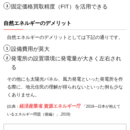
固定価格買取精度（FIT）を活用できる
3
今
後
自然エネルギーのデメリット
の
再
自然エネルギーのデメリットとしては下記の通りです。
生
設備費用が莫大
可
発電所の設置環境に発電量が大きく左右され
能
る
エ
ネ
その他にも太陽光パネル、風力発電といった発電所を作
ル
る際に、地元住民の理解が得られないといった例も少な
ギ
くありません。
ー
に
経済産業省 資源エネルギー庁
(出典：
「2019—日本が抱えて
つ
いるエネルギー問題（後編）」,2019)
い
て