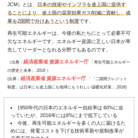
JCM）とは、
日本の技術やインフラを途上国に提供す
ることにより、途上国の温室効果ガス削減に貢献し、成
果を2国間で分けあうという制度
です。
再生可能エネルギーは、今後の私たちにとって必要不可
欠なエネルギーです。エネルギー資源に乏しい日本が率
先してリーダーとなれる分野でもあるのです。
経済産業省 資源エネルギー庁
（出典：
「再生可能エネルギー
の歴史と未来」,2018 ）
経済産業省 資源エネルギー庁
(出典：
「「二国間クレジット
制度」は日本にも途上国にも地球にもうれしい温暖化対策」,2018)
1950年代の日本のエネルギー自給率は 60%に迫
っていたが、2016年には8%にまで低下している
今後、再生可能エネルギーを多くの人に届けるた
めには、発電コストを下げる技術革新や規制改革が