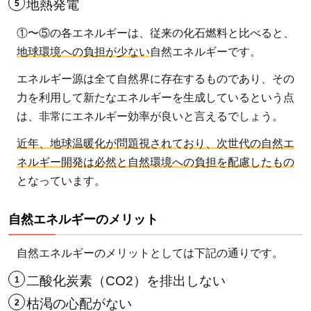
2
地熱発電
再
①〜⑤の各エネルギーは、従来の化石燃料と比べると、
生
地球環境への負担が少ない
自然エネルギーです。
可
能
エネルギー源は全て自然界に存在するものであり、その
エ
力を利用して新たなエネルギーを生成しているという点
ネ
は、非常にエネルギー効率が良いと言えるでしょう。
ル
近年、地球温暖化が問題視されており、次世代の自然エ
ギ
ネルギー開発は必然と自然環境への負担を配慮したもの
ー
となっています。
と
は
自然エネルギーのメリット
2.1
両者
自然エネルギーのメリットとしては下記の通りです。
の違
二酸化炭素（CO2）を排出しない
いと
枯渇の心配がない
は