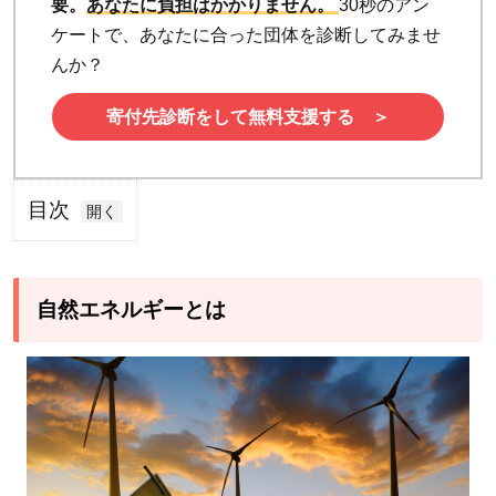
要。
あなたに負担はかかりません。
30秒のアン
ケートで、あなたに合った団体を診断してみませ
んか？
寄付先診断をして無料支援する ＞
目次
1
自
然
自然エネルギーとは
エ
ネ
ル
ギ
ー
と