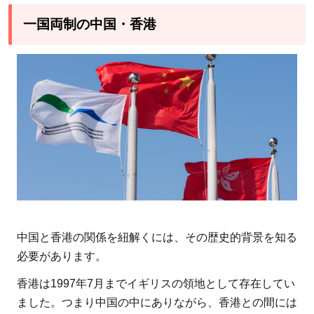
一国
両制
一国両制の中国・香港
の中
国・
香港
2
香
港
で
度
重
な
る
中国と香港の関係を紐解くには、その歴史的背景を知る
デ
必要があります。
モ
活
香港は1997年7月までイギリスの領地として存在してい
動
ました。つまり中国の中にありながら、香港との間には