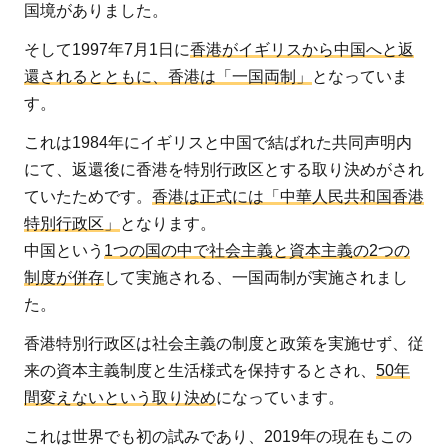
3
国境がありました。
逃亡
そして1997年7月1日に
香港がイギリスから中国へと返
犯罪
還されるとともに、香港は「一国両制」
となっていま
人条
す。
例等
改正
これは1984年にイギリスと中国で結ばれた共同声明内
案と
にて、返還後に香港を特別行政区とする取り決めがされ
は？
ていたためです。
香港は正式には「中華人民共和国香港
4
特別行政区」
となります。
今
中国という
1つの国の中で社会主義と資本主義の2つの
後
制度が併存
して実施される、一国両制が実施されまし
の
た。
動
香港特別行政区は社会主義の制度と政策を実施せず、従
向
来の資本主義制度と生活様式を保持するとされ、
50年
に
間変えないという取り決め
になっています。
注
意
これは世界でも初の試みであり、2019年の現在もこの