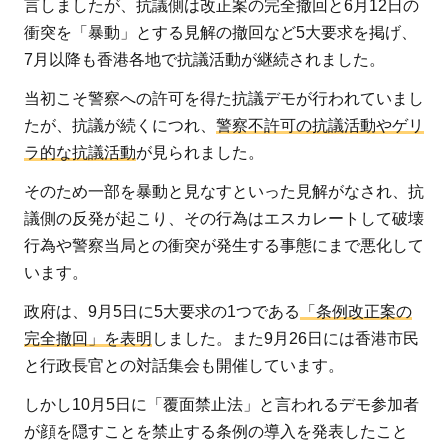
言しましたが、抗議側は改正案の完全撤回と6月12日の
衝突を「暴動」とする見解の撤回など5大要求を掲げ、
7月以降も香港各地で抗議活動が継続されました。
当初こそ警察への許可を得た抗議デモが行われていまし
たが、抗議が続くにつれ、
警察不許可の抗議活動やゲリ
ラ的な抗議活動
が見られました。
そのため一部を暴動と見なすといった見解がなされ、抗
議側の反発が起こり、その行為はエスカレートして破壊
行為や警察当局との衝突が発生する事態にまで悪化して
います。
政府は、9月5日に5大要求の1つである
「条例改正案の
完全撤回」を表明
しました。また9月26日には香港市民
と行政長官との対話集会も開催しています。
しかし10月5日に「覆面禁止法」と言われるデモ参加者
が顔を隠すことを禁止する条例の導入を発表したこと