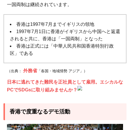
が
一国両制は継続されています。
必
要
香港は1997年7月までイギリスの領地
1997年7月1日に香港がイギリスから中国へと返還
されると共に、香港は「一国両制」となった
香港は正式には「中華人民共和国香港特別行政
区」である
外務省
（出典：
「各国・地域情勢 アジア」）
日本に逃れてきた難民を正社員として雇用。エシカルな
PCでSDGsに取り組みませんか？
香港で度重なるデモ活動