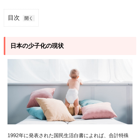
目次
1
日
本
日本の少子化の現状
の
少
子
化
の
現
状
1.1
今後
予測
1992年に発表された国民生活白書によれば、合計特殊
され