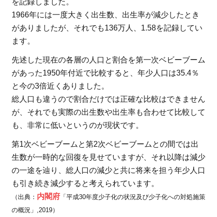
を記録しました。
め
1966年には一度大きく出生数、出生率が減少したとき
ら
がありましたが、それでも136万人、1.58を記録してい
れ
ます。
る
先述した現在の各層の人口と割合を第一次ベビーブーム
日
があった1950年付近で比較すると、年少人口は35.4％
本
と今の3倍近くありました。
の
少
総人口も違うので割合だけでは正確な比較はできません
子
が、それでも実際の出生数や出生率も合わせて比較して
化
も、非常に低いというのが現状です。
第1次ベビーブームと第2次ベビーブームとの間では出
生数が一時的な回復を見せていますが、それ以降は減少
の一途を辿り、総人口の減少と共に将来を担う年少人口
も引き続き減少すると考えられています。
内閣府
（出典：
「平成30年度少子化の状況及び少子化への対処施策
の概況」,2019）