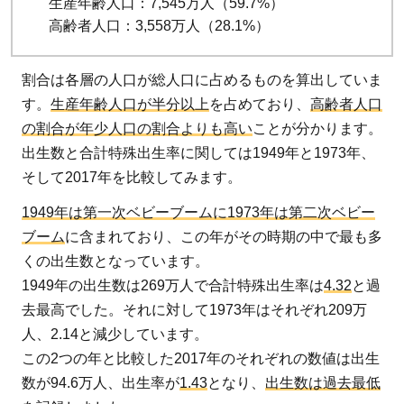
生産年齢人口：7,545万人（59.7%）
率の
高齢者人口：3,558万人（28.1%）
違い
2.2
割合は各層の人口が総人口に占めるものを算出していま
諸外
す。
生産年齢人口が半分以上
を占めており、
高齢者人口
国と
の割合が年少人口の割合よりも高い
ことが分かります。
比較
出生数と合計特殊出生率に関しては1949年と1973年、
3
そして2017年を比較してみます。
早
1949年は第一次ベビーブームに1973年は第二次ベビー
急
な
ブーム
に含まれており、この年がその時期の中で最も多
対
くの出生数となっています。
策
1949年の出生数は269万人で合計特殊出生率は
4.32
と過
と
去最高でした。それに対して1973年はそれぞれ209万
回
人、2.14と減少しています。
復
この2つの年と比較した2017年のそれぞれの数値は出生
が
数が94.6万人、出生率が
1.43
となり、
出生数は過去最低
求