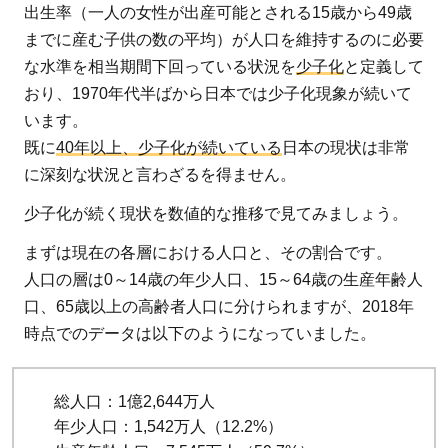
出生率（一人の女性が出産可能とされる15歳から49歳
る少
までに産む子供の数の平均）が人口を維持するのに必要
子化
な水準を相当期間下回っている状況を
少子化
と定義して
2
おり、1970年代半ばから日本では少子化現象が続いて
国
います。
内・
既に
40年以上、少子化が続いている
日本の現状は非常
海外
に深刻な状況と言わざるを得ません。
の出
生率
少子化が続く現状を数値的な推移で見てみましょう。
の違
まずは現在の各層における人口と、その割合です。
い
人口の層は0～14歳の年少人口、15～64歳の生産年齢人
2.1
口、65歳以上の高齢者人口に分けられますが、2018年
時点でのデータは以下のようになっていました。
都道
府県
にお
総人口：1億2,644万人
ける
年少人口：1,542万人（12.2%）
出生