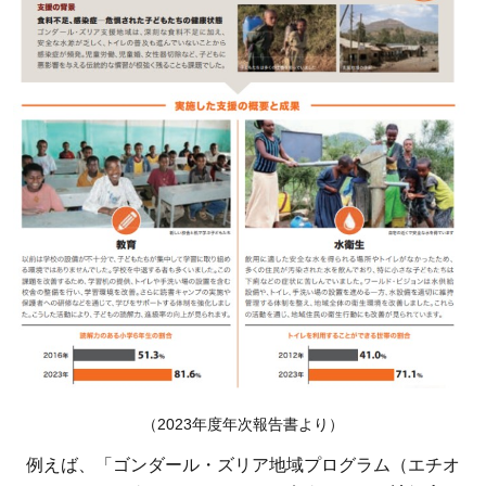
にお
すす
め！
5
ワー
ル
ド・
ビジ
ョ
ン・
ジャ
パン
の団
体デ
ータ
（2023年度年次報告書より）
例えば、「ゴンダール・ズリア地域プログラム（エチオ