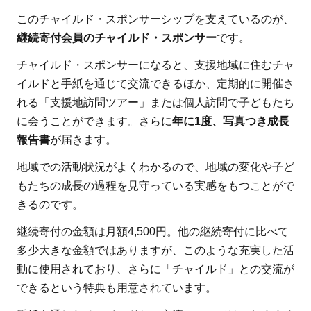
自分
このチャイルド・スポンサーシップを支えているのが、
のチ
継続寄付会員のチャイルド・スポンサー
です。
ャイ
ルド
チャイルド・スポンサーになると、支援地域に住むチャ
と手
イルドと手紙を通じて交流できるほか、定期的に開催さ
紙の
れる「支援地訪問ツアー」または個人訪問で子どもたち
交換
に会うことができます。さらに
年に1度、写真つき成長
がで
報告書
が届きます。
きる
地域での活動状況がよくわかるので、地域の変化や子ど
1.3
もたちの成長の過程を見守っている実感をもつことがで
【お
きるのです。
すす
めの
継続寄付の金額は月額4,500円。他の継続寄付に比べて
理由
多少大きな金額ではありますが、このような充実した活
3】
動に使用されており、さらに「チャイルド」との交流が
活動
できるという特典も用意されています。
の成