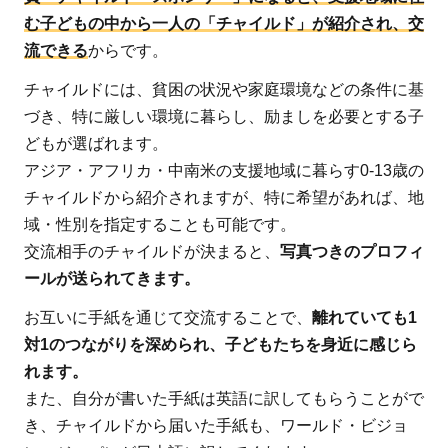
む子どもの中から一人の「チャイルド」が紹介され、交
貧困
の連
流できる
からです。
鎖を
チャイルドには、貧困の状況や家庭環境などの条件に基
断
づき、特に厳しい環境に暮らし、励ましを必要とする子
絶。
どもが選ばれます。
約15
アジア・アフリカ・中南米の支援地域に暮らす0-13歳の
年間
チャイルドから紹介されますが、特に希望があれば、地
支え
域・性別を指定することも可能です。
続け
交流相手のチャイルドが決まると、
写真つきのプロフィ
るチ
ールが送られてきます。
ャイ
ル
お互いに手紙を通じて交流することで、
離れていても1
ド・
対1のつながりを深められ、子どもたちを身近に感じら
スポ
れます。
ンサ
また、自分が書いた手紙は英語に訳してもらうことがで
ーシ
き、チャイルドから届いた手紙も、ワールド・ビジョ
ップ