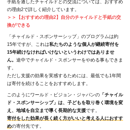
手紙を通したチャイルドとの交流については、おすすめ
果を
の理由2で詳しく紹介しています。
具体
＞＞【おすすめの理由2】自分のチャイルドと手紙の交
的な
換ができる
数字
を使
「チャイルド・スポンサーシップ」のプログラムは約
って
15年ですが、これは
私たちのような個人が継続寄付を
報告
15年続けなければいけないというわけではありませ
して
ん。
途中でチャイルド・スポンサーをやめる事もできま
いる
す。
2
ただし支援の効果を実感するためには、最低でも1年間
ワー
は寄付を続けることをおすすめします。
ル
このようにワールド・ビジョン・ジャパンの
「チャイル
ド・
ド・スポンサーシップ」は、子どもを取り巻く環境を変
ビジ
え、地域を自立まで導く長期的な支援
です。
ョ
ン・
寄付をした効果が長く続く方がいいと考える人におすす
ジャ
め
の寄付先です。