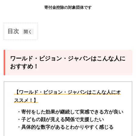
寄付金控除の対象団体です
目次
1
ワー
ル
ワールド・ビジョン・ジャパンはこんな人に
ド・
おすすめ！
ビジ
ョ
ン・
【ワールド・ビジョン・ジャパンはこんな人にオ
ジャ
ススメ！】
パン
・寄付をした効果が継続して実感できる方が良い
はこ
・子どもの顔が見える関係で支援したい
んな
・具体的な数字があるとわかりやすく感じる
人に