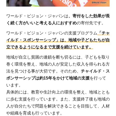
域の
自立
ワールド・ビジョン・ジャパンは
、寄付をした効果が長
まで
く続く方がいいと考える人におすすめ
の寄付先です。
見守
る15
ワールド・ビジョン・ジャパンの支援プログラム
「チャ
年の
イルド・スポンサーシップ」は、地域や子どもたちが自
長期
立できるようになるまで支援を続けています。
支援
プロ
地域が自立し貧困の連鎖を断ち切るには、子どもを取り
グラ
巻く環境を整え、地域の人が安定した収入を得られる方
ム
法を見つける事が大切です。そのため、
チャイルド・ス
1.2
ポンサーシップは約15年をかけて地域の支援
を行って
います。
【お
すす
具体的には、教育や生計向上の環境を整え、地域ととも
めの
に歩む支援を行っています。また、支援終了後も地域の
理由
人が自分たちで問題を解決できることを目指して、人材
2】
や組織を育成も行っています。