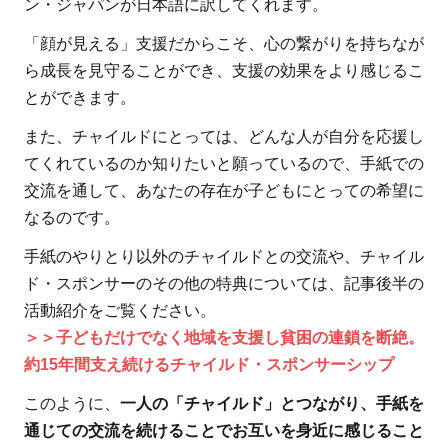
ン・ジャパンが日本語に訳してくれます。
3
「顔が見える」支援だからこそ、心の繋がりを持ちなが
ワー
ら成長を見守ることができ、支援の効果をより感じるこ
ル
とができます。
ド・
ビジ
また、チャイルドにとっては、どんな人が自分を応援し
ョ
てくれているのか知りたいと願っているので、手紙での
ン・
交流を通して、あなたの存在が子どもにとっての希望に
ジャ
なるのです。
パン
手紙のやりとり以外のチャイルドとの交流や、チャイル
の寄
ド・スポンサーのその他の特典については、記事後半の
付の
使い
活動紹介をご覧ください。
道
＞＞子どもだけでなく地域を支援し貧困の連鎖を断絶。
約15年間支え続けるチャイルド・スポンサーシップ
3.1
このように、
一人の「チャイルド」とつながり、手紙を
チャ
通じての交流を続けることでお互いを身近に感じること
イル