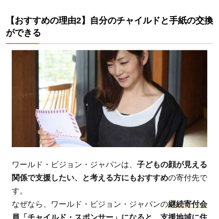
パン
って
【おすすめの理由2】自分のチャイルドと手紙の交換
どん
ができる
な活
動を
して
いる
団
体？
2.1
子ど
もだ
ワールド・ビジョン・ジャパンは、
子どもの顔が見える
けで
関係で支援したい、と考える方にもおすすめ
の寄付先で
なく
す。
地域
なぜなら、ワールド・ビジョン・ジャパンの
継続寄付会
を支
員「チャイルド・スポンサー」になると、支援地域に住
援し