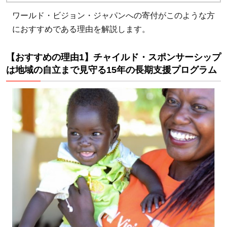
おす
す
ワールド・ビジョン・ジャパンへの寄付がこのような方
め！
におすすめである理由を解説します。
1.1
【おすすめの理由1】チャイルド・スポンサーシップ
【お
は地域の自立まで見守る15年の長期支援プログラム
すす
めの
理由
1】
チャ
イル
ド・
スポ
ンサ
ーシ
ップ
は地