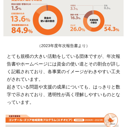
ン・
ジャ
パン
は、
子ど
もの
（2023年度年次報告書より）
顔を
思い
とても規模の大きい活動をしている団体ですが、年次報
浮か
告書やホームページには資金の使い道とその割合が詳し
べな
く記載されており、各事業のイメージがわきやすい工夫
がら
がされています。
寄付
起きている問題や支援の成果についても、はっきりと数
の効
字で示されており、透明性が高く理解しやすいものとな
果を
っています。
実感
した
い人