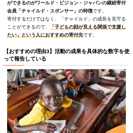
ができるのがワールド・ビジョン・ジャパンの継続寄付
ド・
スポ
会員「チャイルド・スポンサー」の特徴
です。
ンサ
寄付するだけではなく、「チャイルド」の成長を見守る
ーか
ことができるので、
「子どもの顔が見える関係で支援し
らの
たい」という人におすすめの寄付先
です。
寄付
は何
【おすすめの理由3】活動の成果を具体的な数字を使
に使
って報告している
われ
るの
か
3.2
ワー
ル
ド・
ビジ
ョ