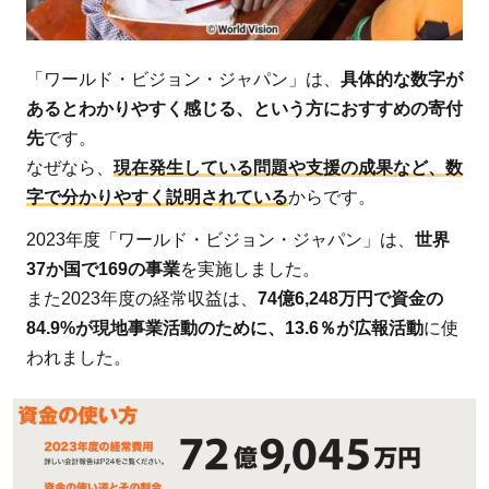
ン・
ジャ
パン
「ワールド・ビジョン・ジャパン」は、
具体的な数字が
の寄
あるとわかりやすく感じる、という方におすすめの寄付
付金
先
です。
の使
なぜなら、
現在発生している問題や支援の成果など、数
い道
字で分かりやすく説明されている
からです。
の実
績
2023年度「ワールド・ビジョン・ジャパン」は、
世界
4
37か国で169の事業
を実施しました。
また2023年度の経常収益は、
74億6,248万円で資金の
まと
84.9%が現地事業活動のために、13.6％が広報活動
に使
め：
ワー
われました。
ル
ド・
ビジ
ョ