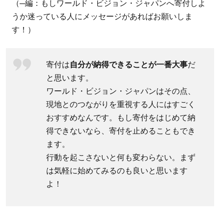
（─編：もしワールド・ビジョン・ジャパンへ寄付しよ
ョ
うか迷っている人にメッセージがあればお願いしま
ン・
す！）
ジャ
パン
の特
寄付は
自分が納得できることが一番大事
だ
徴
と思います。
は？
ワールド・ビジョン・ジャパンはその点、
3.2
現地とのつながりを重視する人にはすごく
TVCM
おすすめなんです。もし寄付をはじめて納
など
得できないなら、寄付を止めることもでき
大規
ます。
模な
行動を起こさないと何も変わらない。まず
広告
は気軽に始めてみるのも良いと思います
にお
よ！
金を
使う
こと