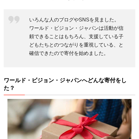
ン」。
支援の
イメー
いろんな人のブログやSNSを見ました。
ジが湧
ワールド・ビジョン・ジャパンは活動が信
きやす
頼できることはもちろん、支援している子
い
どもたちとのつながりを重視している、と
2.2
確信できたので寄付を始めました。
Ｅレ
ター
を使
ワールド・ビジョン・ジャパンへどんな寄付をし
うと
た？
チャ
イル
ドの
手紙
が手
軽に