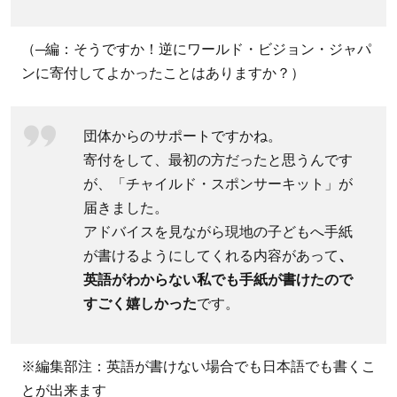
でき
れば
（─編：そうですか！逆にワールド・ビジョン・ジャパ
チャ
ンに寄付してよかったことはありますか？）
イル
ドの
こと
団体からのサポートですかね。
をも
寄付をして、最初の方だったと思うんです
っと
が、「チャイルド・スポンサーキット」が
知り
届きました。
たい
アドバイスを見ながら現地の子どもへ手紙
3
が書けるようにしてくれる内容があって
、
専門
英語がわからない私でも手紙が書けたので
家か
すごく嬉しかった
です。
ら見
たワ
ール
※編集部注：英語が書けない場合でも日本語でも書くこ
ド・
とが出来ます