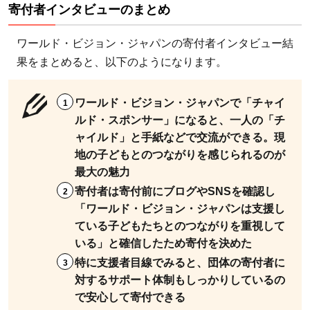
寄付者インタビューのまとめ
は適
切な
ワールド・ビジョン・ジャパンの寄付者インタビュー結
の
果をまとめると、以下のようになります。
か？
3.3
ワールド・ビジョン・ジャパンで「チャイ
キリ
ルド・スポンサー」になると、一人の「チ
スト
ャイルド」と手紙などで交流ができる。現
教と
地の子どもとのつながりを感じられるのが
はど
最大の魅力
うい
寄付者は寄付前にブログやSNSを確認し
う関
「ワールド・ビジョン・ジャパンは支援し
係な
ている子どもたちとのつながりを重視して
の
いる」と確信したため寄付を決めた
か？
特に支援者目線でみると、団体の寄付者に
4
対するサポート体制もしっかりしているの
こ
で安心して寄付できる