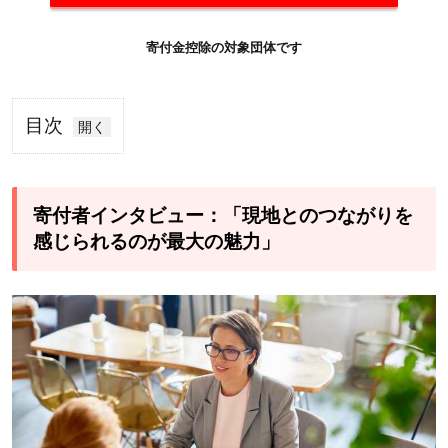
寄付金控除の対象団体です
目次
1
寄付
者イ
寄付者インタビュー：「現地とのつながりを
ンタ
感じられるのが最大の魅力」
ビュ
ー：
「現
地と
のつ
なが
りを
感じ