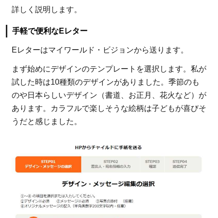
ル
詳しく説明します。
ド・
ビジ
手軽で便利なEレター
ョ
Eレターはマイワールド・ビジョンから送ります。
ン・
ジャ
まず始めにデザインのテンプレートを選択します。私が
パン
試した時は10種類のデザインがありました。季節のも
への
のや日本らしいデザイン（書道、お正月、花火など）が
寄付
あります。カラフルで楽しそうな絵柄は子どもが喜びそ
はお
うだと感じました。
すす
め！
8
参
考：
ワー
ル