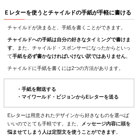
定の
Ｅレターを使うとチャイルドの手紙が手軽に書ける
お知
らせ
チャイルドが決まると、手紙を書くことができます。
6.3.1
チャイルドへの手紙は自分の好きなタイミングで書けま
寄付控
す
。また、チャイルド・スポンサーになったからといっ
除の具
て
手紙を必ず書かなければいけない訳ではありません
。
体的な
内容の
チャイルドに手紙を書くには2つの方法があります。
お知ら
せがあ
・手紙を郵送する
りがた
・マイワールド・ビジョンからEレターを送る
い
7
Eレターは用意されたデザインから好きなものを選べば
まと
いいのでとても手軽です。また、
メッセージ内容に頭を
め：
悩ませてしまう人は定型文を使うことができます
。
ワー