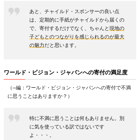
援地
あと、チャイルド・スポンサーの良い点
域の
は、定期的に手紙がチャイルドから届くの
役に
で、寄付するだけでなく、ちゃんと
現地の
立っ
子どもとのつながりを感じられるのが最大
てい
の魅力
だと思います。
るこ
とを
実感
でき
ワールド・ビジョン・ジャパンへの寄付の満足度
る
（─編：ワールド・ビジョン・ジャパンへの寄付で不満
2.3.1
に思うことはありますか？）
報告書
の内容
は期待
特に不満に思うことは何もありません。別
以上！
に気を使っている訳ではないです
2.4
よ・・・。