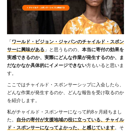
ド・
ビジ
ョ
ン・
ジャ
パン
「
ワールド・ビジョン・ジャパンのチャイルド・スポン
への
サーに興味がある
」と思うものの、
本当に寄付の効果を
寄付
実感できるのか、実際にどんな作業が発生するのか、ま
募金
だなかなか具体的にイメージできない
方もいると思いま
の方
す。
法
ここではチャイルド・スポンサーシップに入会したら、
5.1
どんな作業が発生するのか、どんな報告を受け取るのか
毎月
を紹介します。
支援
私がチャイルド・スポンサーになって約8ヶ月経ちまし
する
た。
自分の寄付が支援地域の役に立っている、チャイル
5.1.1
ド・スポンサーになってよかった、と感じています
。そ