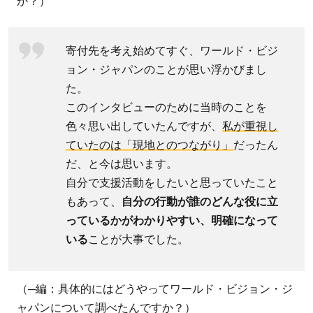
か？）
サーに
なるメ
リット
寄付先を考え始めてすぐ、ワールド・ビジ
は？
ョン・ジャパンのことが思い浮かびまし
た。
2.1
このインタビューのために当時のことを
支援地
色々思い出していたんですが、
私が重視し
域の様
ていたのは「現地とのつながり」
だったん
子がわ
だ、と今は思います。
かる自
自分で支援活動をしたいと思っていたこと
分専用
もあって、
自分の行動が誰のどんな役に立
アカウ
っているかがわかりやすい、明確になって
ント
いる
ことが大事でした。
「マイ
ワール
ド・ビ
（─編：具体的にはどうやってワールド・ビジョン・ジ
ジョ
ャパンについて調べたんですか？）