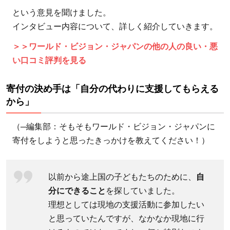
ビジ
という意見を聞けました。
ョ
インタビュー内容について、詳しく紹介していきます。
ン・
ジャ
＞＞ワールド・ビジョン・ジャパンの他の人の良い・悪
パン
い口コミ評判を見る
へ寄
付を
寄付の決め手は「自分の代わりに支援してもらえる
決め
から」
た理
由は
（─編集部：そもそもワールド・ビジョン・ジャパンに
「現
寄付をしようと思ったきっかけを教えてください！）
地と
のつ
以前から途上国の子どもたちのために、
自
なが
分にできること
を探していました。
り」
理想としては現地の支援活動に参加したい
1.3
と思っていたんですが、なかなか現地に行
ワー