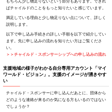
事
もちろん少し物足りないという部分もあります。できれ
ばチャイルドのことをもっと知りたいと感じています。
6
チャ
満足している理由と少し物足りない点について、詳しく
イル
説明します。
ド・
以下で申し込み手続きの詳しい手順を以下で紹介してい
スポ
ます。先に申し込みの流れを知りたい方はご覧くださ
ンサ
い。
ーシ
＞＞チャイルド・スポンサーシップへの申し込みの流れ
ップ
への
申し
支援地域の様子がわかる自分専用アカウント「マイ
込み
ワールド・ビジョン」。支援のイメージが湧きやす
い
の流
れ
チャイルド・スポンサーに申し込んだあとに、団体から
6.1
どのような連絡が来るのか気になる方もいるのではない
必要
でしょうか？
事項