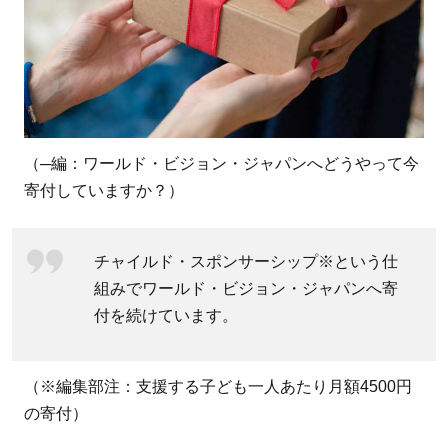
書け
る
2.2.1
手軽で
便利な
Eレタ
（─編：ワールド・ビジョン・ジャパンへどうやって今
ー
寄付していますか？）
2.3
チャ
イル
チャイルド・スポンサーシップ※という仕
ドの
組みでワールド・ビジョン・ジャパンへ寄
成長
付を続けています。
報告
が届
（※編集部注：支援する子ども一人あたり月額4500円
き、
の寄付）
自分
が支