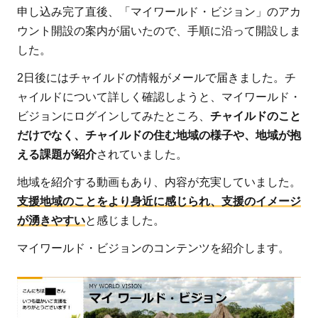
申し込み完了直後、「マイワールド・ビジョン」のアカ
を入
ウント開設の案内が届いたので、手順に沿って開設しま
力す
した。
る
2日後にはチャイルドの情報がメールで届きました。チ
6.1.1
ャイルドについて詳しく確認しようと、マイワールド・
希望の
ビジョンにログインしてみたところ、
チャイルドのこと
サポー
だけでなく、チャイルドの住む地域の様子や、地域が抱
ト人数
える課題が紹介
されていました。
を入力
6.1.2
地域を紹介する動画もあり、内容が充実していました。
個人情
支援地域のことをより身近に感じられ、支援のイメージ
報の入
が湧きやすい
と感じました。
力
マイワールド・ビジョンのコンテンツを紹介します。
6.1.3
決済情
報の入
力