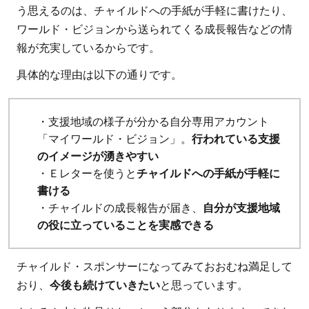
チャイ
う思えるのは、チャイルドへの手紙が手軽に書けたり、
ルド・
ワールド・ビジョンから送られてくる成長報告などの情
スポン
報が充実しているからです。
サーシ
具体的な理由は以下の通りです。
ップ
5.1.2
プロジ
・支援地域の様子が分かる自分専用アカウント
ェク
「マイワールド・ビジョン」。
行われている支援
ト・サ
のイメージが湧きやすい
ポータ
・Ｅレターを使うと
チャイルドへの手紙が手軽に
ー
書ける
5.2
・チャイルドの成長報告が届き、
自分が支援地域
の役に立っていることを実感できる
都度
寄付
チャイルド・スポンサーになってみておおむね満足して
5.2.1
おり、
今後も続けていきたい
と思っています。
関連記