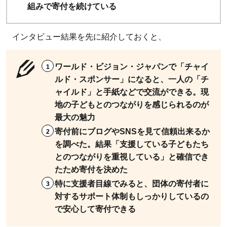
して
組みで寄付を続けている
もら
える
インタビュー結果を先に紹介しておくと、
か
ら」
ワールド・ビジョン・ジャパンで「チャイ
1.2
ルド・スポンサー」になると、一人の「チ
怪し
ャイルド」と手紙などで交流ができる。現
いか
地の子どもとのつながりを感じられるのが
も？
最大の魅力
とい
寄付前にブログやSNSを見て信頼出来るか
う思
を調べた。結果「支援している子どもたち
いを
とのつながりを重視している」と確信でき
払拭
たため寄付を決めた
し、
特に支援者目線でみると、団体の寄付者に
ワー
対するサポート体制もしっかりしているの
ル
で安心して寄付できる
ド・