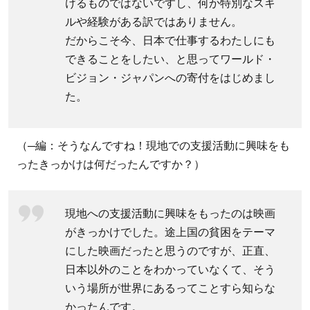
けるものではないですし、何か特別なスキ
ル
ルや経験がある訳ではありません。
ド・
だからこそ今、日本で仕事するわたしにも
ビジ
できることをしたい、と思ってワールド・
ョ
ン・
ビジョン・ジャパンへの寄付をはじめまし
ジャ
た。
パン
へど
（─編：そうなんですね！現地での支援活動に興味をも
んな
ったきっかけは何だったんですか？）
寄付
をし
た？
現地への支援活動に興味をもったのは映画
1.4
がきっかけでした。途上国の貧困をテーマ
ワー
にした映画だったと思うのですが、正直、
ル
日本以外のことをわかっていなくて、そう
ド・
いう場所が世界にあるってことすら知らな
ビジ
かったんです。