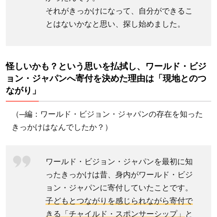
ョ
それがきっかけになって、自分ができるこ
ン・
とはないかなと思い、探し始めました。
ジャ
パン
への
怪しいかも？という思いを払拭し、ワールド・ビジ
寄付
ョン・ジャパンへ寄付を決めた理由は「現地とのつ
の満
ながり」
足度
1.5
（─編：ワールド・ビジョン・ジャパンの存在を知った
寄付
きっかけはなんでしたか？）
を迷
って
いる
ワールド・ビジョン・ジャパンを最初に知
人へ
ったきっかけは昔、身内がワールド・ビジ
のメ
ョン・ジャパンに寄付していたことです。
ッセ
子どもとつながりを感じられながら寄付で
ージ
きる「チャイルド・スポンサーシップ」
と