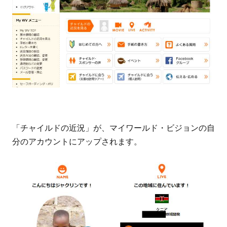
6.1.4
申し込
み内容
の確認
6.1.5
アンケ
ートへ
の回答
6.1.6
「チャイルドの近況」が、マイワールド・ビジョンの自
チャイ
分のアカウントにアップされます。
ルドの
希望を
伝える
6.1.7
申し込
み内容