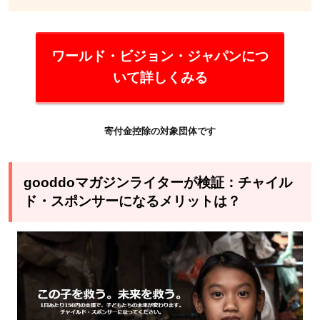
の
団
体
ワールド・ビジョン・ジャパンにつ
へ
の
いて詳しくみる
寄
付
が
寄付金控除の対象団体です
向
い
gooddoマガジンライターが検証：チャイル
て
ド・スポンサーになるメリットは？
い
る
人
5
ワー
ル