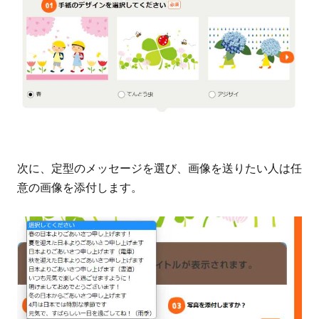
ド・
ビジ
ョ
ン・
ジャ
パン
の基
礎情
報
次に、定型のメッセージを選び、画像を送りたい人は任
意の画像を添付します。