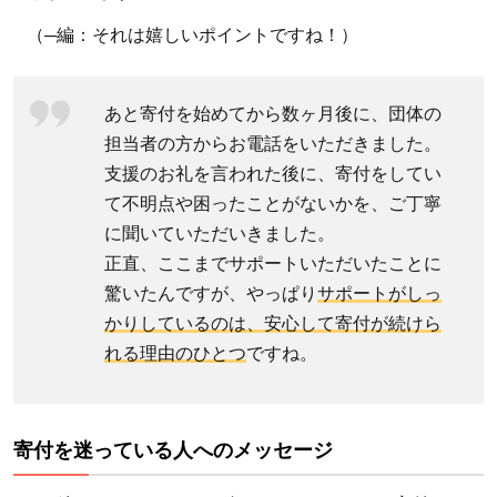
ビジ
（─編：それは嬉しいポイントですね！）
ョ
ン・
ジャ
あと寄付を始めてから数ヶ月後に、団体の
パン
担当者の方からお電話をいただきました。
の評
支援のお礼を言われた後に、寄付をしてい
価
て不明点や困ったことがないかを、ご丁寧
は？
に聞いていただいきました。
寄付
正直、ここまでサポートいただいたことに
して
驚いたんですが、やっぱり
サポートがしっ
も安
かりしているのは、安心して寄付が続けら
心？
れる理由のひとつ
ですね。
3.1
ワー
ル
寄付を迷っている人へのメッセージ
ド・
ビジ