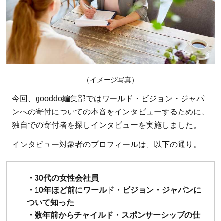
られ
るの
が最
大の
魅
力」
（イメージ写真）
1.1
今回、gooddo編集部ではワールド・ビジョン・ジャパ
寄付
ンへの寄付についての本音をインタビューするために、
の決
独自での寄付者を探しインタビューを実施しました。
め手
インタビュー対象者のプロフィールは、以下の通り。
は
「自
分の
・30代の女性会社員
代わ
・10年ほど前にワールド・ビジョン・ジャパンに
りに
ついて知った
支援
・数年前からチャイルド・スポンサーシップの仕