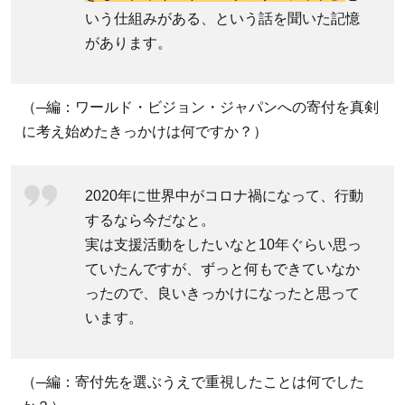
1.6
いう仕組みがある、という話を聞いた記憶
寄付
があります。
者イ
ンタ
ビュ
（─編：ワールド・ビジョン・ジャパンへの寄付を真剣
ーの
に考え始めたきっかけは何ですか？）
まと
め
2020年に世界中がコロナ禍になって、行動
2
するなら今だなと。
gooddo
実は支援活動をしたいなと10年ぐらい思っ
マガジ
ていたんですが、ずっと何もできていなか
ンライ
ったので、良いきっかけになったと思って
ターが
います。
検証：
チャイ
ルド・
（─編：寄付先を選ぶうえで重視したことは何でした
スポン