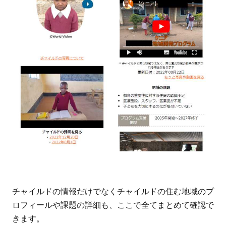
の最終
確認
6.2
マイ
ワー
ル
ド・
ビジ
ョン
のア
カウ
ント
作成
6.3
チャイルドの情報だけでなくチャイルドの住む地域のプ
チャ
ロフィールや課題の詳細も、ここで全てまとめて確認で
イル
きます。
ド決