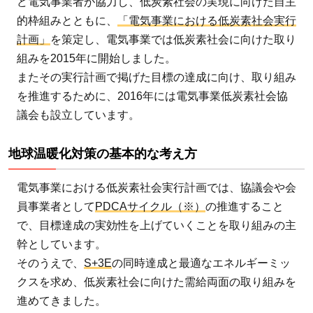
ど電気事業者が協力し、低炭素社会の実現に向けた自主
地球
的枠組みとともに、
「電気事業における低炭素社会実行
温暖
計画」
を策定し、電気事業では低炭素社会に向けた取り
化対
組みを2015年に開始しました。
策の
またその実行計画で掲げた目標の達成に向け、取り組み
具体
を推進するために、2016年には電気事業低炭素社会協
的な
議会も設立しています。
取り
組み
地球温暖化対策の基本的な考え方
2
地
電気事業における低炭素社会実行計画では、協議会や会
球
員事業者として
PDCAサイクル（※）
の推進すること
温
で、目標達成の実効性を上げていくことを取り組みの主
暖
幹としています。
化
そのうえで、
S+3E
の同時達成と最適なエネルギーミッ
対
クスを求め、低炭素社会に向けた需給両面の取り組みを
策
進めてきました。
の