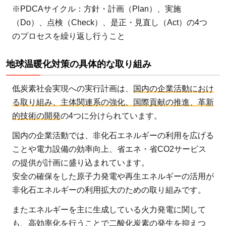
人
※PDCAサイクル：方針・計画（Plan）、実施
ひ
（Do）、点検（Check）、是正・見直し（Act）の4つ
と
のプロセスを繰り返し行うこと
り
が
地球温暖化対策の具体的な取り組み
意
識
低炭素社会実現への実行計画は、
国内の企業活動におけ
し
る取り組み、主体関連系の強化、国際貢献の推進、革新
て
的技術の開発
の4つに分けられています。
取
国内の企業活動では、非化石エネルギーの利用を広げる
り
ことや電力設備の効率向上、省エネ・省CO2サービス
組
の提供が計画に盛り込まれています。
む
安全の確保をした原子力発電や再生エネルギーの活用が
べ
非化石エネルギーの利用拡大のための取り組みです。
き
問
またエネルギーを主に生成している火力発電に関して
題
も、高効率化を行うことで二酸化炭素の発生を抑えつ