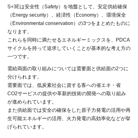
目
S+3Eは安全性（Safety）を地盤として、安定供給確保
標
（Energy security）、経済性（Economy）、環境保全
と
（Environmental conservation）の3つをまとめたものに
進
なります。
捗
これらを同時に満たせるエネルギーミックスを、PDCA
評
サイクルを持って追求していくことが基本的な考え方の
価
一つです。
3
需給両面の取り組みについては需要面と供給面の2つに
地
分けられます。
球
需要面では、低炭素社会に資する客への省エネ・省
温
CO2サービスの提供や革新的技術の開発への取り組み
暖
が進められています。
化
また供給面では安全の確保をした原子力発電の活用や再
対
生可能エネルギーの活用、火力発電の高効率化などが挙
策
げられています。
は
一