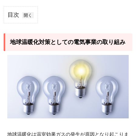
目次
1
地
球
地球温暖化対策としての電気事業の取り組み
温
暖
化
対
策
と
し
て
の
電
気
地球温暖化は温室効果ガスの発生が原因となり起こりま
事