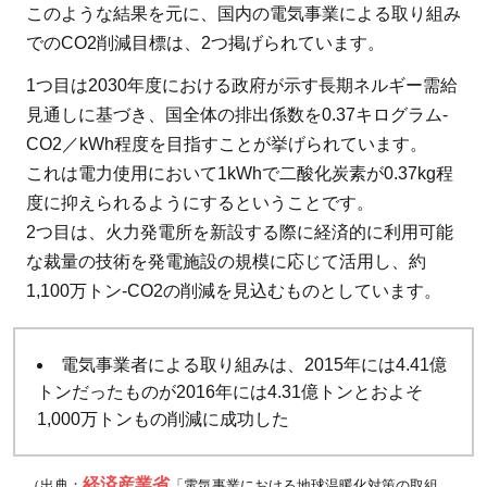
このような結果を元に、国内の電気事業による取り組み
でのCO2削減目標は、2つ掲げられています。
1つ目は2030年度における政府が示す長期ネルギー需給
見通しに基づき、国全体の排出係数を0.37キログラム-
CO2／kWh程度を目指すことが挙げられています。
これは電力使用において1kWhで二酸化炭素が0.37kg程
度に抑えられるようにするということです。
2つ目は、火力発電所を新設する際に経済的に利用可能
な裁量の技術を発電施設の規模に応じて活用し、約
1,100万トン-CO2の削減を見込むものとしています。
電気事業者による取り組みは、2015年には4.41億
トンだったものが2016年には4.31億トンとおよそ
1,000万トンもの削減に成功した
経済産業省
（出典：
「電気事業における地球温暖化対策の取組