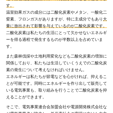
す。
業
温室効果ガスの成分には二酸化炭素やメタン、一酸化二
の
窒素、フロンガスがありますが、特に主成分でもあり
取
大
り
量に放出されて影響を与えているのが二酸化炭素です。
組
二酸化炭素は私たちの生活にとって欠かせないエネルギ
み
ーを得る過程で発生するものが半数以上を占めていま
す。
1.1
また森林伐採や土地利用変化なども二酸化炭素の増加に
地球
関係しており、私たちは生活していくうえでの二酸化炭
温暖
化対
素の発生について考えなければいけません。
策の
エネルギーは私たちが節電などを心がければ、抑えるこ
基本
とが可能です。同時にエネルギーを作り出して販売して
的な
いる電気事業も、取り組みを行うことで二酸化炭素を抑
考え
えることができます。
方
そこで、電気事業連合会加盟会社や電源開発株式会社な
1.2