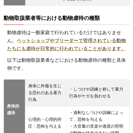
NPO
法人ピ
動物取扱業者等における動物虐待の種類
ースウ
ィン
動物虐待は一般家庭で行われているだけではありませ
ズ・ジ
ん。
ペットショップやブリーダーで管理されている動物
ャパ
たちにも虐待が日常的に行われていることがあります。
ン）：
支援者
以下は動物取扱業者などにおける動物虐待の種類と具体
とのコ
例です。
ミュニ
ケーシ
身体に外傷を生じ
・しつけや訓練と称して暴力
ョンを
る恐れのある暴力
行為やケガを負わせる
大切に
行為
身体的
しなが
・過剰なしつけや訓練によっ
虐待
ら「犬
心理的・心理的抑
て、恐怖を与える
の殺処
圧・恐怖を与える
・大音量の音楽や過度の照明
分ゼ
で動物が休息できない状態