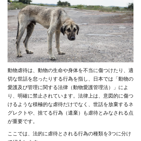
に
当
た
る
行
為
1.1
積極
動物虐待は、動物の生命や身体を不当に傷つけたり、適
的
切な世話を怠ったりする行為を指し、日本では「動物の
（意
愛護及び管理に関する法律（動物愛護管理法）」によ
図
り、明確に禁止されています。法律上は、意図的に傷つ
的）
けるような積極的な虐待だけでなく、世話を放棄するネ
な動
グレクトや、捨てる行為（遺棄）も虐待とみなされる点
物虐
が重要です。
待
ここでは、法的に虐待とされる行為の種類を3つに分け
1.2