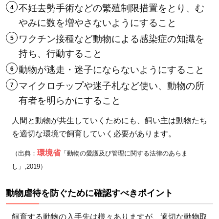
5
不妊去勢手術などの繁殖制限措置をとり、む
動物
やみに数を増やさないようにすること
虐待
ワクチン接種など動物による感染症の知識を
の種
持ち、行動すること
類を
動物が逃走・迷子にならないようにすること
知
り、
マイクロチップや迷子札など使い、動物の所
私た
有者を明らかにすること
ちに
人間と動物が共生していくためにも、飼い主は動物たち
でき
を適切な環境で飼育していく必要があります。
るこ
とを
環境省
（出典：
「動物の愛護及び管理に関する法律のあらま
考え
し」,2019）
よう
動物虐待を防ぐために確認すべきポイント
飼育する動物の入手先は様々ありますが、適切な動物取