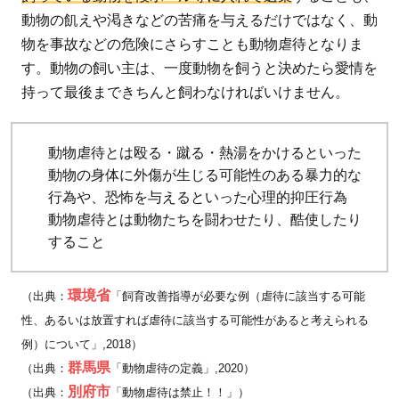
2.2
動物の飢えや渇きなどの苦痛を与えるだけではなく、動
動物
物を事故などの危険にさらすことも動物虐待となりま
取扱
す。動物の飼い主は、一度動物を飼うと決めたら愛情を
業者
持って最後まできちんと飼わなければいけません。
等に
おけ
る動
動物虐待とは殴る・蹴る・熱湯をかけるといった
物虐
動物の身体に外傷が生じる可能性のある暴力的な
待の
行為や、恐怖を与えるといった心理的抑圧行為
種類
動物虐待とは動物たちを闘わせたり、酷使したり
すること
3
動物
虐待
環境省
（出典：
「飼育改善指導が必要な例（虐待に該当する可能
が起
性、あるいは放置すれば虐待に該当する可能性があると考えられる
こら
例）について」,2018）
ない
群馬県
（出典：
「動物虐待の定義」,2020）
社会
別府市
（出典：
「動物虐待は禁止！！」）