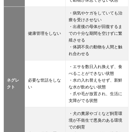
ロ」の
実現を
・病気やケガをしていても治
目指す
療を受けさせない
・出産後の母体が回復するま
4.2
健康管理をしない
での十分な期間を空けずに繁
ピース
殖させる
ニャン
・体調不良の動物を人間と触
コ（認
れ合わせる
定
・エサを数日入れ換えず、食
NPO
べることができない状態
法人ピ
ネグレ
必要な世話をしな
・水の入れ替えをせず、新鮮
ースウ
クト
い
な水が飲めない状態
ィン
・爪や毛が放置され、生活に
ズ・ジ
支障がでる状態
ャパ
ン）：
・犬の糞尿やゴミなど飼育環
境が不衛生で悪臭のある環境
医療支
での飼育
援をも