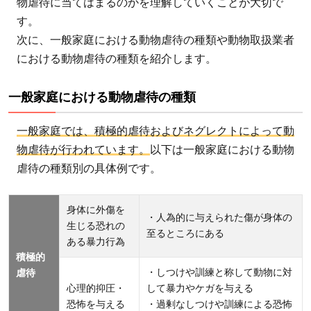
を防
物虐待に当てはまるのかを理解していくことが大切で
ぐた
す。
めに
次に、一般家庭における動物虐待の種類や動物取扱業者
確認
における動物虐待の種類を紹介します。
すべ
きポ
一般家庭における動物虐待の種類
イン
ト
一般家庭では、積極的虐待およびネグレクトによって動
3.3
物虐待が行われています。
以下は一般家庭における動物
動物
虐待の種類別の具体例です。
虐待
を見
身体に外傷を
・人為的に与えられた傷が身体の
つけ
生じる恐れの
至るところにある
たと
ある暴力行為
積極的
きは
・しつけや訓練と称して動物に対
虐待
4
心理的抑圧・
して暴力やケガを与える
動
恐怖を与える
・過剰なしつけや訓練による恐怖