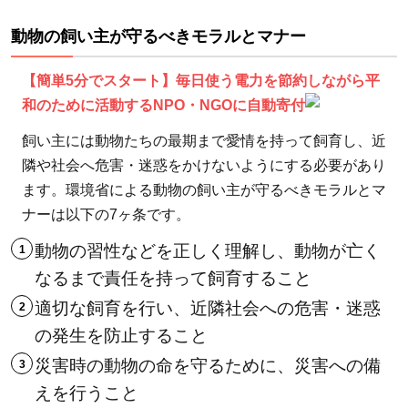
みな
動物の飼い主が守るべきモラルとマナー
しご
救援
【簡単5分でスタート】毎日使う電力を節約しながら平
隊：
和のために活動するNPO・NGOに自動寄付
行き
場の
飼い主には動物たちの最期まで愛情を持って飼育し、近
ない
隣や社会へ危害・迷惑をかけないようにする必要があり
犬猫
ます。環境省による動物の飼い主が守るべきモラルとマ
専用
ナーは以下の7ヶ条です。
の
動物の習性などを正しく理解し、動物が亡く
「終
生飼
なるまで責任を持って飼育すること
養ホ
適切な飼育を行い、近隣社会への危害・迷惑
ー
の発生を防止すること
ム」
災害時の動物の命を守るために、災害への備
を運
えを行うこと
営