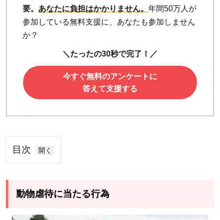
要。
あなたに負担はかかりません。
年間50万人が
参加している無料支援に、あなたも参加しません
か？
＼たったの30秒で完了！／
今すぐ無料のアンケートに
答えて支援する
目次
1
動
物
動物虐待に当たる行為
虐
待