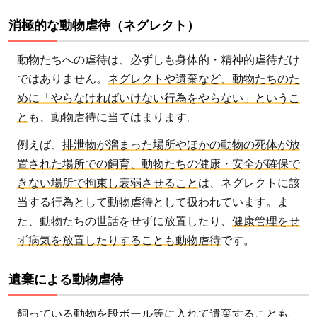
の種
消極的な動物虐待（ネグレクト）
類に
はど
動物たちへの虐待は、必ずしも身体的・精神的虐待だけ
んな
ではありません。
ネグレクトや遺棄など、動物たちのた
もの
めに「やらなければいけない行為をやらない」というこ
があ
と
も、動物虐待に当てはまります。
る？
例えば、
排泄物が溜まった場所やほかの動物の死体が放
2.1
置された場所での飼育、動物たちの健康・安全が確保で
一般
きない場所で拘束し衰弱させること
は、ネグレクトに該
家庭
当する行為として動物虐待として扱われています。ま
にお
た、動物たちの世話をせずに放置したり、
健康管理をせ
ける
ず病気を放置したりすることも動物虐待
です。
動物
虐待
遺棄による動物虐待
の種
類
飼っている動物を段ボール等に入れて遺棄
することも、