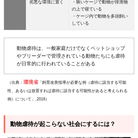
劣悪な環境に置く
・狭いケージで動物が排泄物
とに保
の上で寝ている
護猫ボ
・ケージ内で動物を多頭飼い
ランテ
している
ィアを
サポー
ト
動物虐待は、一般家庭だけでなくペットショップ
4.3
やブリーダーで管理されている動物たちにも虐待
公益
が日常的に行われていることがある
財団
法人
環境省
（出典：
「飼育改善指導が必要な例（虐待に該当する可能
どう
性、あるいは放置すれば虐待に該当する可能性があると考えられる
ぶつ
例）について」,2018）
基
金：
保
動物虐待が起こらない社会にするには？
護・
避