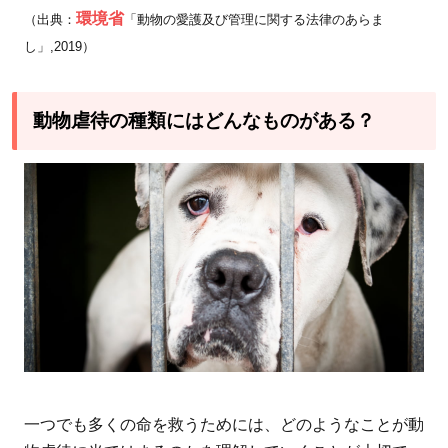
にす
環境省
（出典：
「動物の愛護及び管理に関する法律のあらま
るに
し」,2019）
は？
3.1
動物虐待の種類にはどんなものがある？
動物
の飼
い主
が守
るべ
きモ
ラル
とマ
ナー
3.2
動物
虐待
一つでも多くの命を救うためには、どのようなことが動