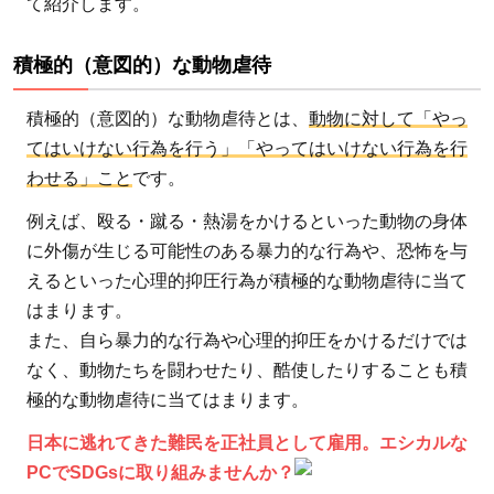
て紹介します。
消極
的な
積極的（意図的）な動物虐待
動物
虐待
積極的（意図的）な動物虐待とは、
動物に対して「やっ
（ネ
てはいけない行為を行う」「やってはいけない行為を行
グレ
わせる」こと
です。
ク
ト）
例えば、殴る・蹴る・熱湯をかけるといった動物の身体
1.3
に外傷が生じる可能性のある暴力的な行為や、恐怖を与
遺棄
えるといった心理的抑圧行為が積極的な動物虐待に当て
によ
はまります。
る動
また、自ら暴力的な行為や心理的抑圧をかけるだけでは
物虐
なく、動物たちを闘わせたり、酷使したりすることも積
待
極的な動物虐待に当てはまります。
2
日本に逃れてきた難民を正社員として雇用。エシカルな
動物
PCでSDGsに取り組みませんか？
虐待