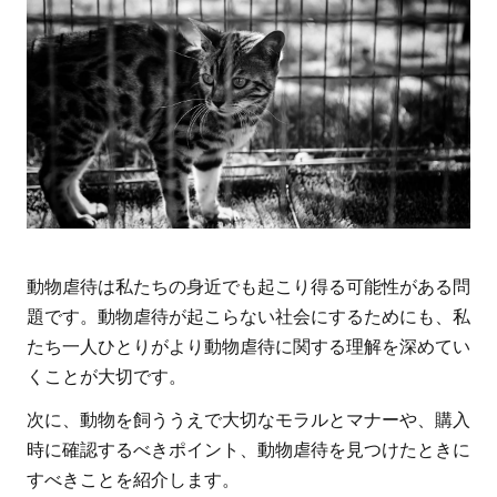
妊・
啓発
を通
じて
殺処
分さ
れる
猫を
減ら
す
動物虐待は私たちの身近でも起こり得る可能性がある問
4.4
題です。動物虐待が起こらない社会にするためにも、私
特定
たち一人ひとりがより動物虐待に関する理解を深めてい
非営
くことが大切です。
利活
次に、動物を飼ううえで大切なモラルとマナーや、購入
動法
時に確認するべきポイント、動物虐待を見つけたときに
人
すべきことを紹介します。
犬猫