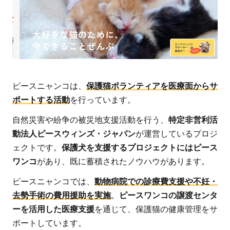
ピースニャンコは、
保護猫ボランティアを医療面からサ
ポートする活動
を行っています。
自然災害や紛争の被災地支援活動を行う、
特定非営利活
動法人ピースウィンズ・ジャパン
が運営しているプロジ
ェクトです。
保護犬を支援するプロジェクトにはピース
ワンコ
があり、既に蓄積されたノウハウがあります。
ピースニャンコでは、
動物病院での診療費支援や不妊・
去勢手術の費用援助を実施
。
ピースワンコの譲渡センタ
ーを活用した医療支援
を通じて、保護猫の健康管理をサ
ポートしています。