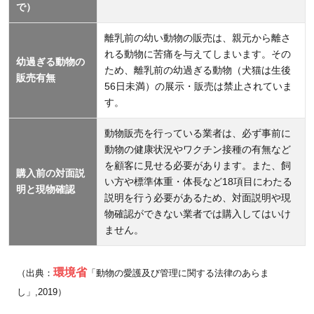
で）
離乳前の幼い動物の販売は、親元から離さ
れる動物に苦痛を与えてしまいます。その
幼過ぎる動物の
ため、離乳前の幼過ぎる動物（犬猫は生後
販売有無
56日未満）の展示・販売は禁止されていま
す。
動物販売を行っている業者は、必ず事前に
動物の健康状況やワクチン接種の有無など
を顧客に見せる必要があります。また、飼
購入前の対面説
い方や標準体重・体長など18項目にわたる
明と現物確認
説明を行う必要があるため、対面説明や現
物確認ができない業者では購入してはいけ
ません。
環境省
（出典：
「動物の愛護及び管理に関する法律のあらま
し」,2019）