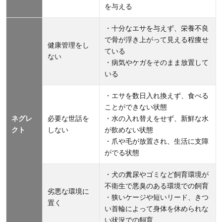
物
を与える
愛
・十分なエサを与えず、栄養不良
護
で骨が浮き上がって見える程痩せ
活
健康管理をし
ている
動
ない
・病気やケガをそのまま放置して
を
いる
行
う
・エサを数日入れ換えず、食べる
団
ことができない状態
ネグレ
必要な世話を
・水の入れ替えをせず、新鮮な水
体4
クト
しない
が飲めない状態
選
・爪や毛が放置され、生活に支障
4.1
がでる状態
ピース
・犬の糞尿やゴミなど飼育環境が
ワン
不衛生で悪臭のある環境での飼育
劣悪な環境に
コ・ジ
・狭いケージや短いリード、きつ
置く
ャパン
い首輪によって身体を休められな
（認定
い状況での飼育