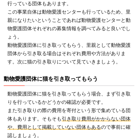
ャパ
行っている団体もあります。
ン）：
この事業自体は動物愛護センターも行っているため、里
支援者
親になりたいということであれば動物愛護センターと動
とのコ
物愛護団体それぞれの募集情報を調べてみると良いでし
ミュニ
ょう。
ケーシ
動物愛護団体に引き取ってもらう、里親として動物愛護
ョンを
団体から引き取る場合はそれぞれ費用や方法がありま
大切に
す。次に猫の引き取りについて見ていきましょう。
しなが
ら「犬
動物愛護団体に猫を引き取ってもらう
の殺処
分ゼ
動物愛護団体に猫を引き取ってもらう場合、まず引き取
ロ」の
りを行っているかどうかの確認が必要です。
実現を
また引き取りの際の費用を寄付という形で集めている団
目指す
体もあります。そもそも
引き取り費用がかからない団体
3.2
や、費用として掲載していない団体もある
ので事前に確
ピース
認しましょう。