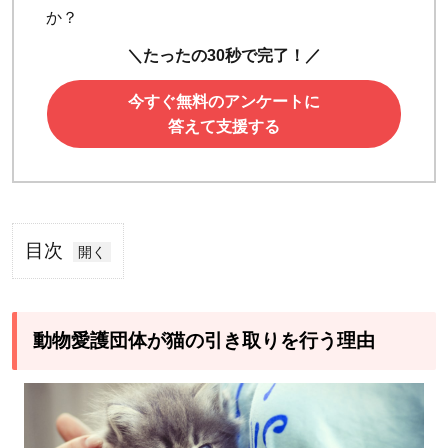
か？
＼たったの30秒で完了！／
今すぐ無料のアンケートに
答えて支援する
目次
1
動
物
動物愛護団体が猫の引き取りを行う理由
愛
護
団
体