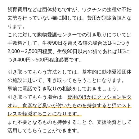
ニャン
飼育費用などは団体持ちですが、ワクチンの接種や不妊
コ（認
去勢を行っていない猫に関しては、費用が別途負担とな
定
ります。
NPO
これに対して動物愛護センターでの引き取りについては
法人ピ
ースウ
手数料として、生後90日を超える猫の場合は1匹につき
ィン
2,000～2,500円程度、生後90日以内の猫であれば1匹に
ズ・ジ
つき400円～500円程度必要です。
ャパ
引き取ってもらう方法としては、基本的に動物愛護団体
ン）：
の施設に赴いて、引き取ってもらうことになります。
医療支
事前に電話で引き取りの相談をしておきましょう。
援をも
引き取ってもらう場合は、
費用のほかにクッションやタ
とに保
オル、食器など臭いが付いたものを持参すると猫のスト
護猫ボ
レスを軽減することになります。
ランテ
また不要となるものも持参することで、支援物資として
ィアを
活用してもらうことができます。
サポー