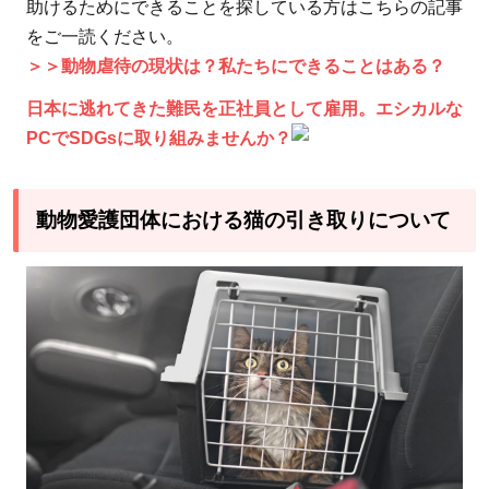
取る
助けるためにできることを探している方はこちらの記事
（里
をご一読ください。
親に
＞＞動物虐待の現状は？私たちにできることはある？
な
日本に逃れてきた難民を正社員として雇用。エシカルな
る）
PCでSDGsに取り組みませんか？
2.2.1
猫の引
動物愛護団体における猫の引き取りについて
き取り
方法
3
お
す
す
め
の
動
物