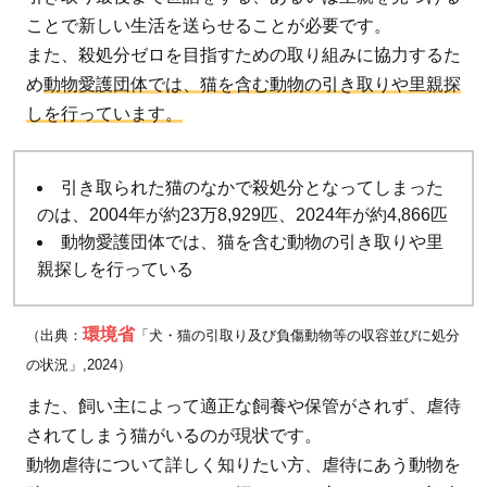
2.1
ことで新しい生活を送らせることが必要です。
動物
また、殺処分ゼロを目指すための取り組みに協力するた
愛護
め
動物愛護団体では、猫を含む動物の引き取りや里親探
団体
しを行っています。
に猫
を引
き取
引き取られた猫のなかで殺処分となってしまった
って
のは、2004年が約23万8,929匹、2024年が約4,866匹
もら
動物愛護団体では、猫を含む動物の引き取りや里
う
親探しを行っている
2.2
動物
環境省
（出典：
「犬・猫の引取り及び負傷動物等の収容並びに処分
愛護
の状況」,2024）
団体
また、飼い主によって適正な飼養や保管がされず、虐待
から
猫を
されてしまう猫がいるのが現状です。
引き
動物虐待について詳しく知りたい方、虐待にあう動物を