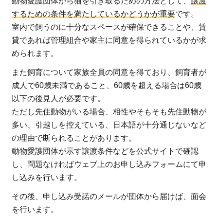
動物愛護団体から猫を引き取るための方法として、
き
譲渡
取
するための条件を満たしているかどうかが重要
です。
る
室内で飼うのに十分なスペースが確保できることや、賃
こ
貸であれば管理組合や家主に同意を得られているかが求
と
められます。
で
また飼育について家族全員の同意を得ており、飼育者が
救
成人で60歳未満であること、60歳を超える場合は60歳
え
以下の後見人が必要です。
る
ただし先住動物がいる場合、相性やそもそも先住動物が
命
多い、引越しを控えている、日本語が十分通じないなど
も
の理由で断られることがあります。
動物愛護団体が示す譲渡条件などを公式サイトで確認
し、問題なければウェブ上のお申し込みフォームにて申
し込みを行います。
その後、申し込み受諾のメールが団体から届けば、面会
を行います。