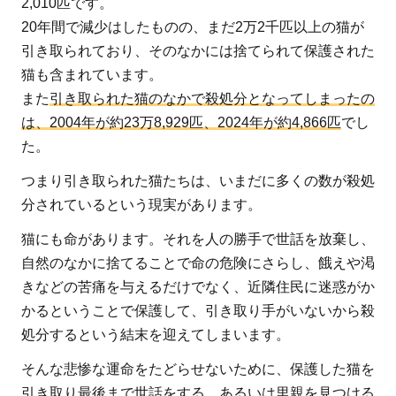
2,010匹です。
団
20年間で減少はしたものの、まだ2万2千匹以上の猫が
体
引き取られており、そのなかには捨てられて保護された
に
猫も含まれています。
お
また
引き取られた猫のなかで殺処分となってしまったの
け
は、2004年が約23万8,929匹、2024年が約4,866匹
でし
る
た。
猫
の
つまり引き取られた猫たちは、いまだに多くの数が殺処
引
分されているという現実があります。
き
猫にも命があります。それを人の勝手で世話を放棄し、
取
自然のなかに捨てることで命の危険にさらし、餓えや渇
り
きなどの苦痛を与えるだけでなく、近隣住民に迷惑がか
に
かるということで保護して、引き取り手がいないから殺
つ
処分するという結末を迎えてしまいます。
い
て
そんな悲惨な運命をたどらせないために、保護した猫を
引き取り最後まで世話をする、あるいは里親を見つける