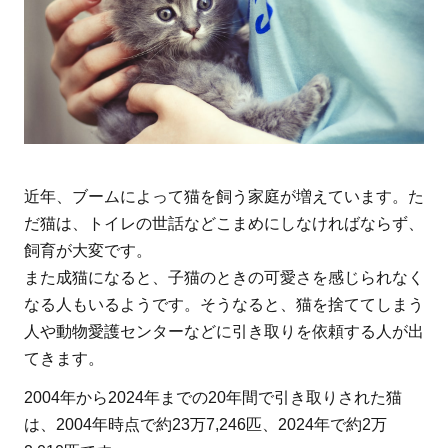
が
猫
の
引
き
取
り
近年、ブームによって猫を飼う家庭が増えています。た
を
だ猫は、トイレの世話などこまめにしなければならず、
行
飼育が大変です。
う
また成猫になると、子猫のときの可愛さを感じられなく
理
由
なる人もいるようです。そうなると、猫を捨ててしまう
人や動物愛護センターなどに引き取りを依頼する人が出
2
てきます。
動
物
2004年から2024年までの20年間で引き取りされた猫
愛
は、2004年時点で約23万7,246匹、2024年で約2万
護