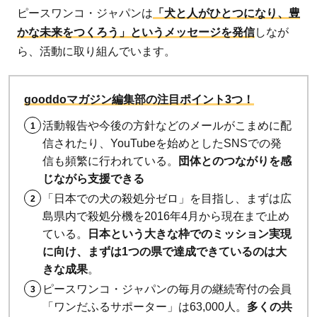
ピースワンコ・ジャパンは
「犬と人がひとつになり、豊
かな未来をつくろう」というメッセージを発信
しなが
ら、活動に取り組んでいます。
gooddoマガジン編集部の注目ポイント3つ！
活動報告や今後の方針などのメールがこまめに配
信されたり、YouTubeを始めとしたSNSでの発
信も頻繁に行われている。
団体とのつながりを感
じながら支援できる
「日本での犬の殺処分ゼロ」を目指し、まずは広
島県内で殺処分機を2016年4月から現在まで止め
ている。
日本という大きな枠でのミッション実現
に向け、まずは1つの県で達成できているのは大
きな成果
。
ピースワンコ・ジャパンの毎月の継続寄付の会員
「ワンだふるサポーター」は63,000人。
多くの共