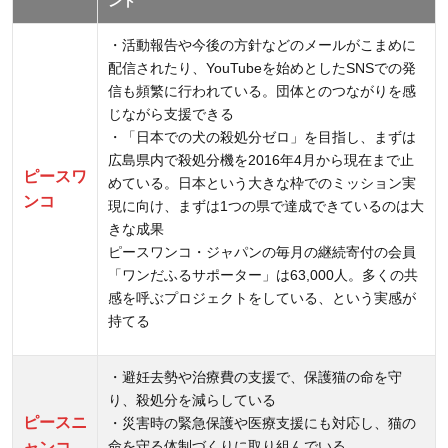
ント
・活動報告や今後の方針などのメールがこまめに
配信されたり、YouTubeを始めとしたSNSでの発
信も頻繁に行われている。団体とのつながりを感
じながら支援できる
・「日本での犬の殺処分ゼロ」を目指し、まずは
広島県内で殺処分機を2016年4月から現在まで止
ピースワ
めている。日本という大きな枠でのミッション実
ンコ
現に向け、まずは1つの県で達成できているのは大
きな成果
ピースワンコ・ジャパンの毎月の継続寄付の会員
「ワンだふるサポーター」は63,000人。多くの共
感を呼ぶプロジェクトをしている、という実感が
持てる
・避妊去勢や治療費の支援で、保護猫の命を守
り、殺処分を減らしている
ピースニ
・災害時の緊急保護や医療支援にも対応し、猫の
命を守る体制づくりに取り組んでいる
ャンコ