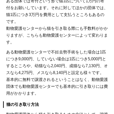
分さ
ある団体では寄付という形で猫1匹について1万円の寄
れる
付をお願いしています。それに対してほかの団体では、
猫を
猫1匹につき3万円を費用として支払うところもあるの
減ら
です。
す
動物愛護センターから猫を引き取る際にも手数料がかか
4
りますが、こちらも動物愛護センターによって変わりま
動
す。
物
ある動物愛護センターで不妊去勢手術をした場合は1匹
愛
につき9,000円、していない場合は1匹につき5,000円と
護
するところや、幼猫なら2,040円、成猫なら7,130円、オ
団
スなら4,275円、メスなら8,140円と設定も様々です。
体
基本的に無料で譲渡されるということはなく、動物愛護
か
団体でも動物愛護センターでも基本的に引き取りには費
ら
用がかかります。
猫
を
猫の引き取り方法
引