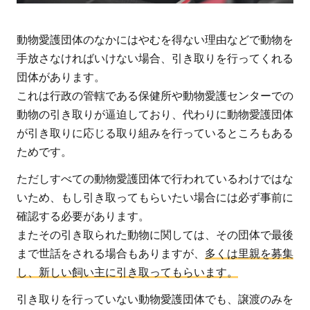
保
護
動物愛護団体のなかにはやむを得ない理由などで動物を
団
手放さなければいけない場合、引き取りを行ってくれる
体3
団体があります。
選
これは行政の管轄である保健所や動物愛護センターでの
動物の引き取りが逼迫しており、代わりに動物愛護団体
3.1
が引き取りに応じる取り組みを行っているところもある
ピース
ためです。
ワン
コ・ジ
ただしすべての動物愛護団体で行われているわけではな
ャパン
いため、もし引き取ってもらいたい場合には必ず事前に
（認定
確認する必要があります。
NPO
またその引き取られた動物に関しては、その団体で最後
法人ピ
まで世話をされる場合もありますが、
多くは里親を募集
ースウ
し、新しい飼い主に引き取ってもらいます。
ィン
ズ・ジ
引き取りを行っていない動物愛護団体でも、譲渡のみを