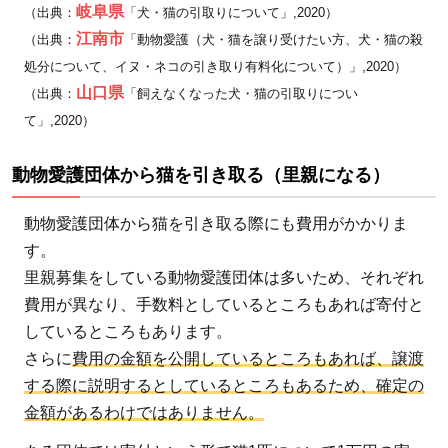
ト
岐阜県
（出典：
「犬・猫の引取りについて」,2020）
3.3
江南市
（出典：
「動物愛護（犬・猫を譲り受けたい方、犬・猫の殺
公益
処分について、イヌ・ネコの引き取り有料化について）」,2020）
財団
山口県
（出典：
「飼えなくなった犬・猫の引取りについ
法人
て」,2020）
どう
ぶつ
動物愛護団体から猫を引き取る（里親になる）
基
金：
動物愛護団体から猫を引き取る際にも費用がかかりま
保
す。
護・
里親募集をしている動物愛護団体は多いため、それぞれ
避
費用が異なり、手数料としているところもあれば寄付と
妊・
しているところもあります。
啓発
さらに
費用の金額を公開しているところもあれば、譲渡
を通
する際に説明するとしているところもあるため、確定の
じて
金額があるわけではありません。
殺処