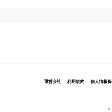
信
先
7
あ
な
た
の
連
絡
先
情
報
8
運営会社
利用規約
個人情報保
追
加
情
報
© 