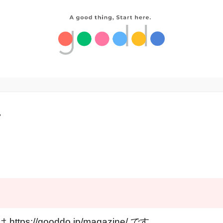
ー
s://gooddo.jp/magazine/ です。