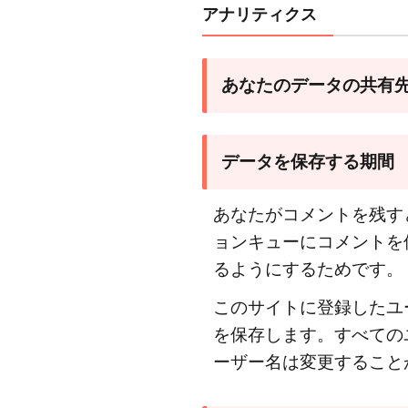
アナリティクス
リテ
ィク
ス
あなたのデータの共有
3
あ
な
データを保存する期間
た
の
あなたがコメントを残す
デ
ー
ョンキューにコメントを
タ
るようにするためです。
の
このサイトに登録したユ
共
を保存します。すべての
有
先
ーザー名は変更すること
4