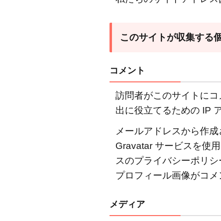
つ
い
て
このサイトが収集する
2
こ
コメント
の
サ
訪問者がこのサイトにコ
イ
出に役立てるための I
ト
が
メールアドレスから作成さ
収
Gravatar サービ
集
スのプライバシーポリシーは h
す
プロフィール画像がコメ
る
個
人
メディア
デ