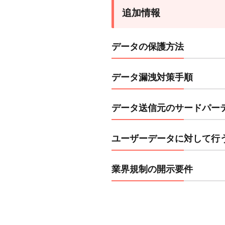
る
追加情報
あ
な
た
データの保護方法
の
権
データ漏洩対策手順
利
6
データ送信元のサードパー
あ
な
た
ユーザーデータに対して行
の
デ
業界規制の開示要件
ー
タ
の
送