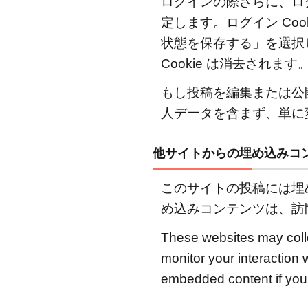
ログインの際さらに、ログ
い合
定します。ログイン Coo
わせ
状態を保存する」を選択
フォ
ーム
Cookie は消去されます
2.4
もし投稿を編集または公開す
Cookie
人データを含まず、単に変
2.5
他サ
他サイトからの埋め込みコ
イト
から
このサイトの投稿には埋
の埋
め込みコンテンツは、訪
め込
みコ
These websites may colle
ンテ
monitor your interaction 
ンツ
embedded content if you 
2.6
アナ