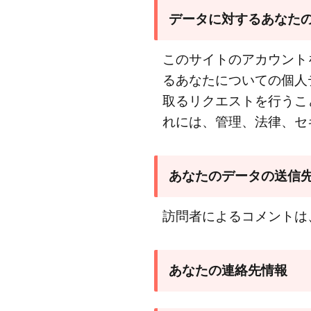
デ
データに対するあなた
ー
タ
を
このサイトのアカウント
保
るあなたについての個人
存
取るリクエストを行うこ
す
れには、管理、法律、セ
る
期
間
あなたのデータの送信
5
デ
訪問者によるコメントは
ー
タ
に
あなたの連絡先情報
対
す