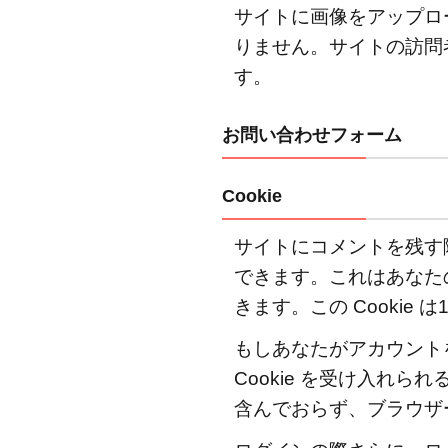
ー
サイトに画像をアップロー
タ
りません。サイトの訪問
と
す。
収
集
お問い合わせフォーム
の
理
由
Cookie
2.1
サイトにコメントを残す際
コメ
できます。これはあなた
ント
きます。この Cookie
2.2
もしあなたがアカウント
メデ
ィア
Cookie を受け入れられ
2.3
含んでおらず、ブラウザ
お問