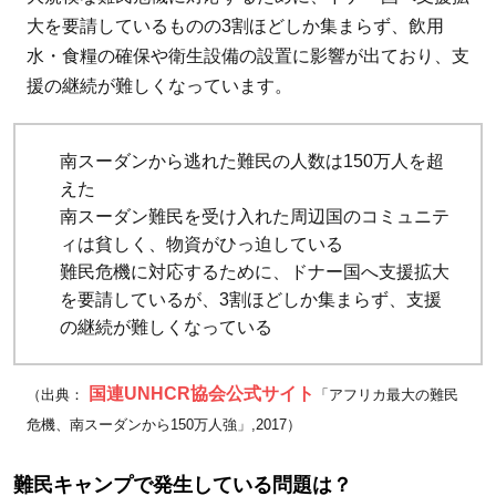
少
大を要請しているものの3割ほどしか集まらず、飲用
し
水・食糧の確保や衛生設備の設置に影響が出ており、支
の
援の継続が難しくなっています。
寄
付
南スーダンから逃れた難民の人数は150万人を超
が
えた
ア
南スーダン難民を受け入れた周辺国のコミュニテ
フ
ィは貧しく、物資がひっ迫している
リ
難民危機に対応するために、ドナー国へ支援拡大
カ
を要請しているが、3割ほどしか集まらず、支援
難
の継続が難しくなっている
民
の
国連UNHCR協会公式サイト
（出典：
「アフリカ最大の難民
大
危機、南スーダンから150万人強」,2017）
き
な
難民キャンプで発生している問題は？
支