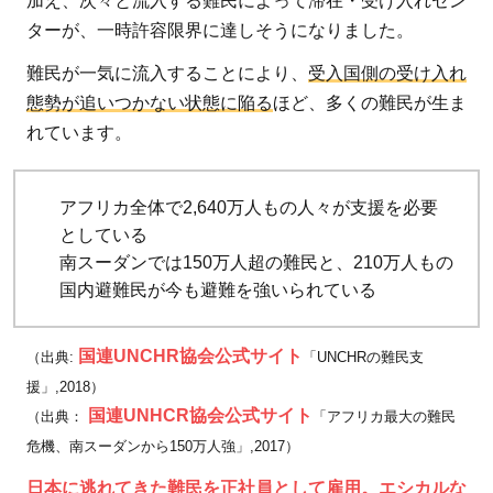
加え、次々と流入する難民によって滞在・受け入れセン
る問
ターが、一時許容限界に達しそうになりました。
題
難民が一気に流入することにより、
受入国側の受け入れ
は？
態勢が追いつかない状態に陥る
ほど、多くの難民が生ま
3
れています。
ア
フ
リ
アフリカ全体で2,640万人もの人々が支援を必要
カ
としている
難
南スーダンでは150万人超の難民と、210万人もの
民
国内避難民が今も避難を強いられている
が
避
国連UNCHR協会公式サイト
（出典:
「UNCHRの難民支
難
援」,2018）
し
国連UNHCR協会公式サイト
（出典：
「アフリカ最大の難民
た
危機、南スーダンから150万人強」,2017）
キ
ャ
日本に逃れてきた難民を正社員として雇用。エシカルな