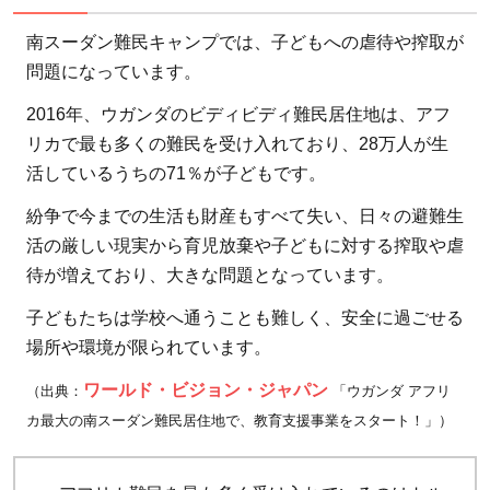
え
南スーダン難民キャンプでは、子どもへの虐待や搾取が
に
問題になっています。
2016年、ウガンダのビディビディ難民居住地は、アフ
リカで最も多くの難民を受け入れており、28万人が生
活しているうちの71％が子どもです。
紛争で今までの生活も財産もすべて失い、日々の避難生
活の厳しい現実から育児放棄や子どもに対する搾取や虐
待が増えており、大きな問題となっています。
子どもたちは学校へ通うことも難しく、安全に過ごせる
場所や環境が限られています。
ワールド・ビジョン・ジャパン
（出典：
「ウガンダ アフリ
カ最大の南スーダン難民居住地で、教育支援事業をスタート！」）