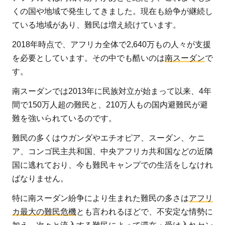
難民
くの国や地域で発生してきました。現在も紛争が継続し
を多
ている地域があり、難民は増え続けています。
く受
け入
2018年時点で、アフリカ全体で2,640万もの人々が支援
れて
を必要としています。その中でも酷いのは
南スーダン
で
いる
す。
国、
南スーダンでは2013年に民族対立が始まって以来、4年
キャ
間で150万人超の難民と、210万人もの国内避難民が避
ンプ
難を強いられているのです。
は？
難民の多くはウガンダやエチオピア、スーダン、ケニ
2.1
ア、コンゴ民主共和国、中央アフリカ共和国などの近隣
難民
国に逃れており、今も難民キャンプでの生活をしなけれ
キャ
ばなりません。
ンプ
で発
特に南スーダン紛争により生まれた難民の多さは
アフリ
生し
カ最大の難民危機
とも言われるほどで、不安定な情勢に
てい