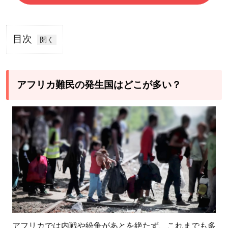
目次
1
アフ
リカ
アフリカ難民の発生国はどこが多い？
難民
の発
生国
はど
こが
多
い？
2
アフ
リカ
アフリカでは内戦や紛争があとを絶たず、これまでも多