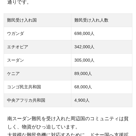
養の
通りです。
支援
3.2
難民受け入れ国
難民受け入れ人数
衛生
ウガンダ
698,000人
支援
3.3
エチオピア
342,000人
医療
支援
スーダン
305,000人
3.4
ケニア
89,000人
教育
の支
コンゴ民主共和国
68,000人
援
中央アフリカ共和国
4,900人
4
私
南スーダン難民を受け入れた周辺国のコミュニティは貧
た
しく、物資がひっ迫しています。
ち
の
大規模な難民危機に対応するために、ドナー国へ支援拡