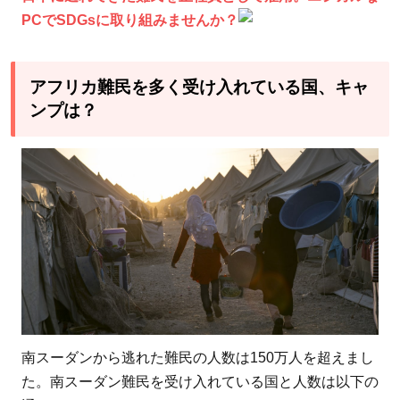
ン
PCでSDGsに取り組みませんか？
プ
で
アフリカ難民を多く受け入れている国、キャ
行
ンプは？
わ
れ
て
い
る
支
援
と
は
3.1
食糧
南スーダンから逃れた難民の人数は150万人を超えまし
と栄
た。南スーダン難民を受け入れている国と人数は以下の