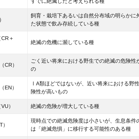
すでに絶滅したと考えられる種
飼育・栽培下あるいは自然分布域の明らかに
）
た状態で飲み存続している種
CR＋
絶滅の危機に瀕している種
ごく近い将来における野生での絶滅の危険性
（CR）
の
ⅠA類ほどではないが、近い将来における野
（EN）
険性が高いもの
VU）
絶滅の危険が増大している種
現時点での絶滅危険度は小さいが、生息条件
T）
は「絶滅危惧」に移行する可能性のある種