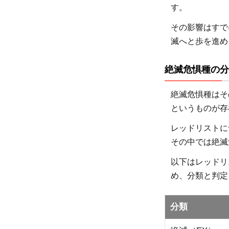
す。
種
その影響はすで
3.1
滅へと歩を進め
日本
の魚
絶滅危惧種の分
や海
洋生
絶滅危惧種はそ
物
というものが存
3.2
レッドリストに
世界
その中では絶滅
の魚
や海
以下はレッドリ
洋生
め、分類と判定
物
3.3
分類
調査
は不