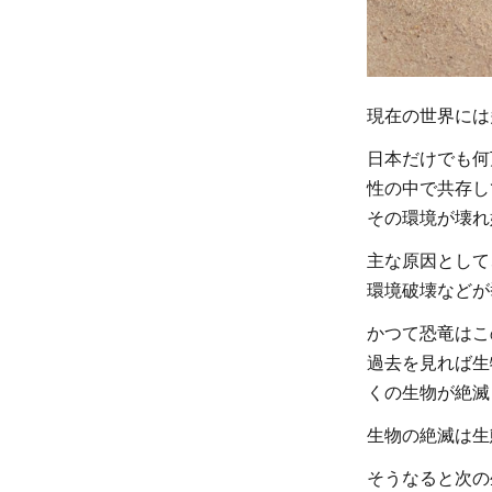
自然保護
連合
（IUCN）
とレッド
現在の世界には
リスト
日本だけでも何
2.1
性の中で共存し
レッ
その環境が壊れ
ドリ
スト
主な原因として
とは
環境破壊などが
3
かつて恐竜はこ
海
過去を見れば生
の
くの生物が絶滅
絶
滅
生物の絶滅は生
危
そうなると次の
惧