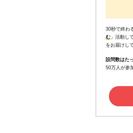
30秒で終
む
」活動して
をお届けし
設問数はた
50万人が