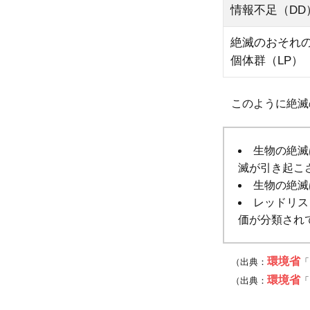
情報不足（DD
因
と
絶滅のおそれ
対
個体群（LP）
策
4.1
このように絶滅
なぜ
海の
生物の絶滅
絶滅
滅が引き起こ
危惧
生物の絶滅
種が
レッドリス
増え
価が分類され
るの
か
環境省
（出典：
「
4.2
環境省
（出典：
「
海の
絶滅