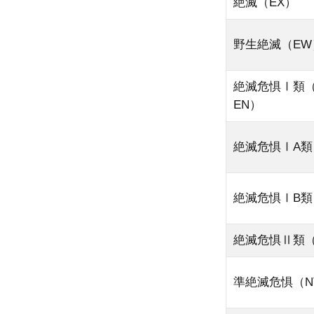
絶滅（EX）
足し
てい
野生絶滅（EW
る種
も
絶滅危惧Ⅰ類（
4
EN）
海
の
絶滅危惧ⅠA類
絶
滅
危
絶滅危惧ⅠB類
惧
種
が
絶滅危惧Ⅱ類（
増
え
準絶滅危惧（N
る
要