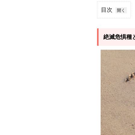
目次
1
絶
滅
絶滅危惧種
危
惧
種
と
は
1.1
絶滅
危惧
種の
分類
2
国際