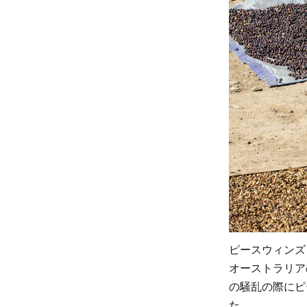
2.3
次世
代の
コー
ヒー
栽培
を担
う子
ども
たち
へも
教育
を
3
ピースウィンズ
東テ
オーストラリア
ィモ
の騒乱の際にピ
ール
た。