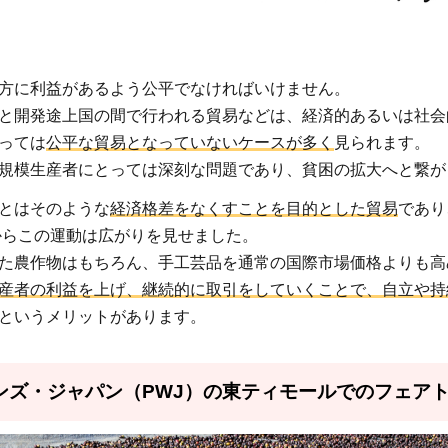
方に利益があるよう公平でなければいけません。
と開発途上国の間で行われる貿易などは、経済的あるいは社会
っては
公平な貿易となっていないケースが多く
見られます。
規模生産者にとっては深刻な問題であり、貧困の拡大へと繋が
とはそのような
経済格差をなくすことを目的とした貿易
であり
代からこの運動は広がりを見せました。
た農作物はもちろん、手工芸品を通常の国際市場価格よりも高
産者の利益を上げ、継続的に取引をしていくことで、自立や持
というメリットがあります。
ンズ・ジャパン（PWJ）の東ティモールでのフェア