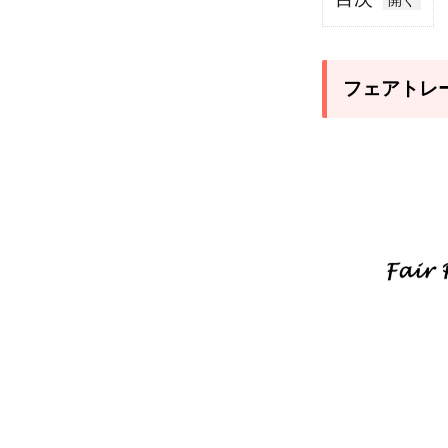
1
フェ
アト
フェアトレ
レー
ドと
は？
2
ピー
スウィン
ズ・ジャ
パン
（PWJ）
の東ティ
モールで
のフェア
トレード
活動