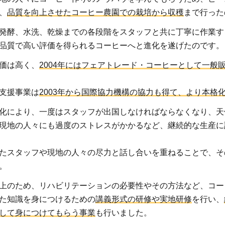
、
品質を向上させたコーヒー農園での栽培から収穫
まで行った
発酵、水洗、乾燥までの各段階をスタッフと共に丁寧に作業す
品質で高い評価を得られるコーヒーへと進化を遂げたのです。
価は高く、
2004年にはフェアトレード・コーヒーとして一般
支援事業は
2003年から国際協力機構の協力も得て、より本格
化により、一度はスタッフが出国しなければならなくなり、天
現地の人々にも過度のストレスがかかるなど、継続的な生産に
たスタッフや現地の人々の尽力と話し合いを重ねることで、そ
。
上のため、リハビリテーションの必要性やその方法など、コー
た知識を身につけるための
講義形式の研修や実地研修
を行い、
して身につけてもらう事業
も行いました。