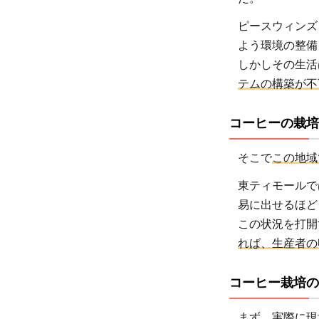
の
人々
ピースウィンズ
のた
よう環境の整備
めに
しかしその生活
でき
テムの構築が不
る支
援
コーヒーの栽培
は？
そこで
この地域
3.1
寄付
東ティモールで
する
易に出せるほど
3.2
この状況を打開
コー
れば、生産者の
ヒー
を購
コーヒー栽培の
入す
る
まず、実際に現