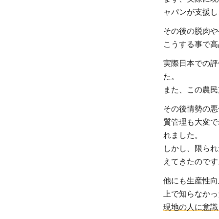
4
ャパンが支援し
東テ
その後の脱肉や
ィモ
こうする事で高
ール
実際日本での評
の
た。
人々
へ支
また、この農民
援と
その後情勢の悪
して
質管理も大変で
コー
れました。
ヒー
しかし、限られ
を購
えてきたのです
入し
よう
他にも生産性向
上で知らなかっ
現地の人に意識