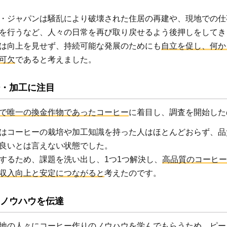
・ジャパンは騒乱により破壊された住居の再建や、現地での仕
を行うなど、人々の日常を再び取り戻せるよう後押しをしてき
は向上を見せず、持続可能な発展のためにも
自立を促し、何か
可欠
であると考えました。
・加工に注目
で唯一の換金作物であったコーヒー
に着目し、調査を開始した
はコーヒーの栽培や加工知識を持った人はほとんどおらず、品
良いとは言えない状態でした。
するため、課題を洗い出し、1つ1つ解決し、
高品質のコーヒー
収入向上と安定につながると
考えたのです。
ノウハウを伝達
地の人々にコーヒー作りのノウハウを学んでもらうため、ピー