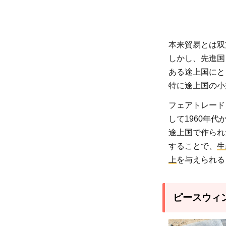
2.1
コー
ヒー
本来貿易とは双
の栽
しかし、先進国
培・
ある途上国にと
加工
特に途上国の小
に注
目
フェアトレード
2.2
して1960年
途上国で作られ
コー
ヒー
することで、
生
栽培
上
を与えられる
のノ
ウハ
ピースウィ
ウを
伝達