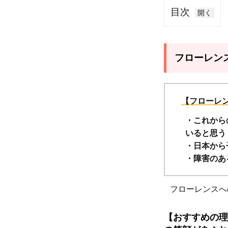
目次
1
フロ
ーレ
フローレン
ンス
はこ
んな
【フローレ
人に
・これから
おす
いると思う
す
・日本から
め！
・障害のあ
1.1
【お
フローレンスへ
すす
めの
【おすすめの理
理由