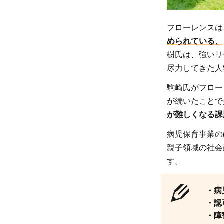
があ
ふれ
フローレンスは
る社
められている、
会」
樹氏は、強いリ
の実
尽力してきた人
現を
目指
駒崎氏がフロー
して
が続いたことで
いる
が難しくなる課
1.2
病児保育事業の
【お
親子領域の社会
すす
す。
めの
理由
2】
・病
・認
特別
・障
養子