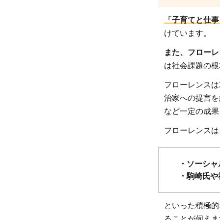
縁組
をサ
「子育てと仕事
ポー
けています。
トす
また、フローレ
るこ
は社会課題の根
とで
赤ち
フローレンスは
ゃん
治家への提言を
や生
など一定の成果
みの
フローレンスは
親、
育て
の親
・ソーシャ
全員
・駒崎氏や
の幸
せを
といった積極的
目指
ることが伺えま