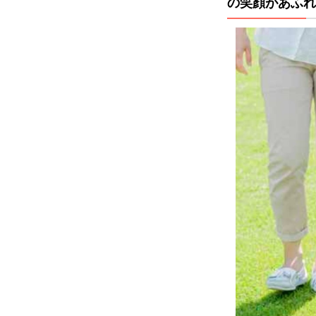
の笑顔があふれ
1】
社会
変革
イノ
ベー
ター
集団
とし
て国
内最
大規
模。
「い
ろん
な家
族の
笑顔