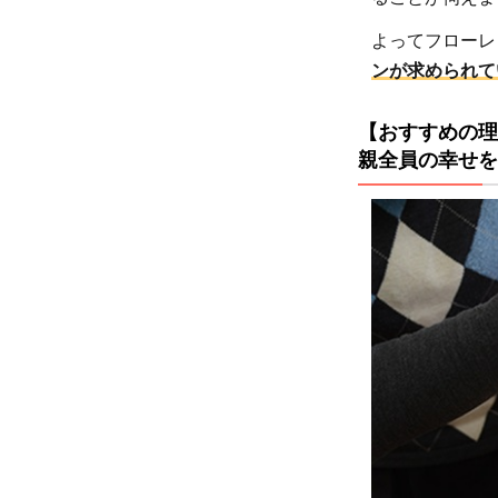
して
いる
よってフローレ
1.3
ンが求められて
【お
すす
【おすすめの理
めの
親全員の幸せを
理由
3】
障害
のあ
る子
ども
がい
る親
も働
くこ
とが