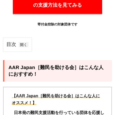
の支援方法を見てみる
寄付金控除の対象団体です
目次
1
AAR
Japan［難
民を助け
AAR Japan［難民を助ける会］はこんな人
る会］は
におすすめ！
こんな人
におすす
め！
【AAR Japan［難民を助ける会］はこんな人に
オススメ！】
1.1
【お
日本発の難民支援活動を行っている団体を応援し