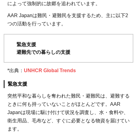
によって強制的に故郷を追われています。
Japan［難
民を助け
AAR Japanは難民・避難民を支援するため、主に以下2
る会］の
つの活動を行っています。
団体デー
タ
緊急支援
避難先での暮らしの支援
*出典：
UNHCR Global Trends
緊急支援
突然平和な暮らしを奪われた難民・避難民は、避難する
ときに何も持っていないことがほとんどです。AAR
Japanは現場に駆け付けて状況を調査し、水・食料や、
衛生用品、毛布など、すぐに必要となる物資を届けてい
ます。