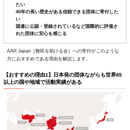
すす
たい
めの
40年の長い歴史がある信頼できる団体に寄付した
理由
い
1】
国連に公認・登録されているなど国際的に評価さ
日本
れた団体に安心を感じる
発の
団体
AAR Japan［難民を助ける会］への寄付がこのような
なが
方におすすめである理由を解説します。
らも
世界
【おすすめの理由1】日本発の団体ながらも世界65
65以
以上の国や地域で活動実績がある
上の
国や
地域
で活
動実
績が