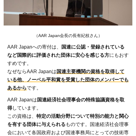
2：
地
雷・
不発
（AAR Japan会長の長有紀枝さん）
弾対
策
AAR Japanへの寄付は、
国連に公認・登録されている
など国際的に評価された団体に安心を感じる方
にもおす
2.2.1
すめです。
地雷の
なぜならAAR Japanは
国連主要機関の資格を取得して
被害を
いる他、ノーベル平和賞を受賞した団体のメンバーでも
防ぐた
あるから
です。
めの教
育
AAR Japanは
国連経済社会理事会の特殊協議資格を取
2.2.2
得
しています。
地雷被
この資格は、
特定の活動分野について特別の能力と関心
害者の
を有する団体に与えられる
ものです。国連経済社会理事
社会復
会において各国政府および国連事務局にとっての技術専