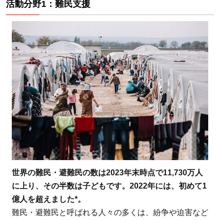
活動分野1：難民支援
使い道の
実績
4
まと
め：AAR
Japan［難
民を助け
る会］
は、世界
で認めら
れる日本
発のNGO
を応援し
たい、と
世界の難民・避難民の数は2023年末時点で11,730万人
考える人
に上り、その半数は子どもです。2022年には、初めて1
におすす
億人を超えました*。
め！
難民・避難民と呼ばれる人々の多くは、紛争や迫害など
5
AAR