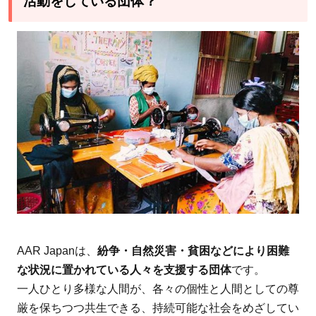
活動をしている団体？
ビリ指
導の提
供
2.3.2
教育支
援
2.3.3
障がい
者の社
会的・
経済的
自立の
サポー
AAR Japanは、
紛争・自然災害・貧困などにより困難
ト
な状況に置かれている人々を支援する団体
です。
3
AAR
一人ひとり多様な人間が、各々の個性と人間としての尊
Japan［難
厳を保ちつつ共生できる、持続可能な社会をめざしてい
民を助け