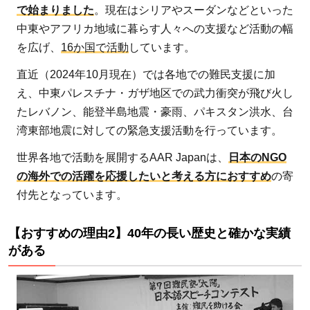
すす
で始まりました
。現在はシリアやスーダンなどといった
めの
中東やアフリカ地域に暮らす人々への支援など活動の幅
理由
を広げ、
16か国で活動
しています。
3】
直近（2024年10月現在）では各地での難民支援に加
国連
え、中東パレスチナ・ガザ地区での武力衝突が飛び火し
主要
たレバノン、能登半島地震・豪雨、パキスタン洪水、台
機関
湾東部地震に対しての緊急支援活動を行っています。
の資
格を
世界各地で活動を展開するAAR Japanは、
日本のNGO
取得
の海外での活躍を応援したいと考える方におすすめ
の寄
して
付先となっています。
いる
他、
【おすすめの理由2】40年の長い歴史と確かな実績
ノー
がある
ベル
平和
賞を