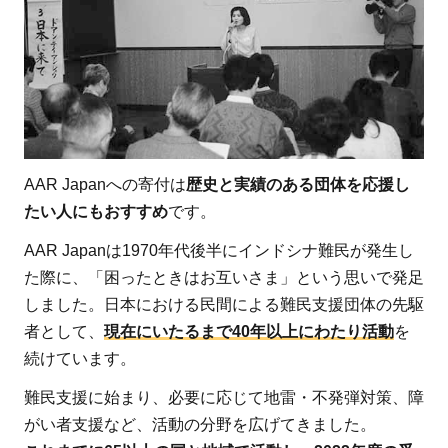
受賞
した
団体
のメ
ンバ
ーで
もあ
AAR Japanへの寄付は
歴史と実績のある団体を応援し
る
たい人にもおすすめ
です。
2
AAR
Japan［難
AAR Japanは1970年代後半にインドシナ難民が発生し
民を助け
た際に、「困ったときはお互いさま」という思いで発足
る会］ っ
しました。日本における民間による難民支援団体の先駆
てどんな
者として、
現在にいたるまで40年以上にわたり活動
を
活動をし
続けています。
ている団
難民支援に始まり、必要に応じて地雷・不発弾対策、障
体？
がい者支援など、活動の分野を広げてきました。
2.1