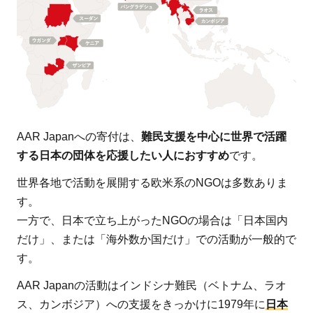
ある
1.2
【お
すす
めの
理由
2】
40年
AAR Japanへの寄付は、
難民支援を中心に世界で活躍
の長
する日本の団体を応援したい人におすすめ
です。
い歴
世界各地で活動を展開する欧米系のNGOは多数ありま
史と
す。
確か
一方で、日本で立ち上がったNGOの場合は「日本国内
な実
だけ」、または「海外数か国だけ」での活動が一般的で
績が
す。
ある
1.3
AAR Japanの活動はインドシナ難民（ベトナム、ラオ
【お
ス、カンボジア）への支援をきっかけに1979年に
日本