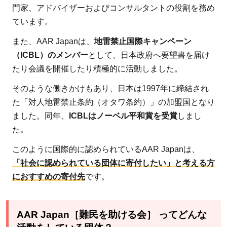
帰支援
門家、アドバイザーおよびコンサルタントの役割を務め
2.2.3
ています。
地雷除
また、AAR Japanは、
地雷禁止国際キャンペーン
去活動
（ICBL）のメンバー
として、日本政府へ要望書を届け
2.3
たり会議を開催したり積極的に活動しました。
活動
そのような働きかけもあり、日本は1997年に締結され
分野
た「対人地雷禁止条約（オタワ条約）」の加盟国となり
3：
ました。同年、
ICBLはノーベル平和賞を受賞
しまし
障が
た。
い者
支援
このように国際的に認められているAAR Japanは、
「社会に認められている団体に寄付したい」と考える方
2.3.1
におすすめの寄付先
です。
車いす
などの
補助具
AAR Japan［難民を助ける会］ ってどんな
やリハ