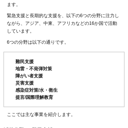
ます。
る会］の
寄付の使
緊急支援と長期的な支援を、以下の6つの分野に注力し
い道
ながら、アジア、中東、アフリカなどの16か国で活動
しています。
3.1
AAR
Japan［難
6つの分野は以下の通りです。
民を助け
る会］に
難民支援
1,500円寄
地雷・不発弾対策
付すると
障がい者支援
何ができ
災害支援
るのか
感染症対策/水・衛生
3.2
AAR
提言/国際理解教育
Japan［難
民を助け
ここでは主な事業を紹介します。
る会］の
寄付金の