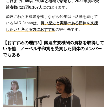
これまでに65以上の国と地域で活動し、2022年度の受
活動
益者数は23万8,167人
にのぼります。
分野
多岐にわたる成果を残しながら40年以上活動を続けて
1：
いるAAR Japanは、
長い歴史と実績のある団体を支援
難民
したいと考える方におすすめ
の寄付先です。
支援
2.1.1
【おすすめの理由3】国連主要機関の資格を取得して
緊急支
いる他、ノーベル平和賞を受賞した団体のメンバー
援
でもある
2.1.2
避難先
での暮
らしの
支援
2.2
活動
分野