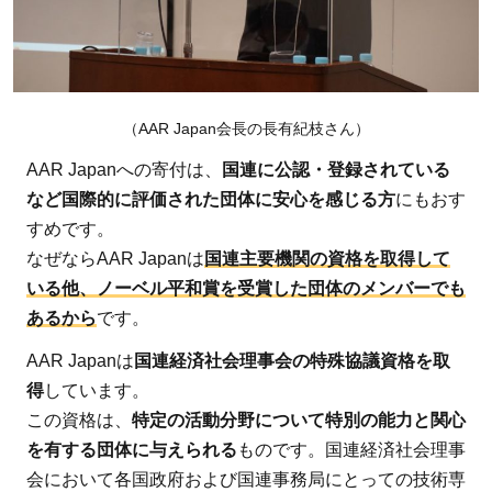
2：
地
雷・
不発
（AAR Japan会長の長有紀枝さん）
弾対
策
AAR Japanへの寄付は、
国連に公認・登録されている
など国際的に評価された団体に安心を感じる方
にもおす
2.2.1
すめです。
地雷の
なぜならAAR Japanは
国連主要機関の資格を取得して
被害を
いる他、ノーベル平和賞を受賞した団体のメンバーでも
防ぐた
あるから
です。
めの教
育
AAR Japanは
国連経済社会理事会の特殊協議資格を取
2.2.2
得
しています。
地雷被
この資格は、
特定の活動分野について特別の能力と関心
害者の
を有する団体に与えられる
ものです。国連経済社会理事
社会復
会において各国政府および国連事務局にとっての技術専