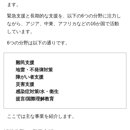
ます。
る会］の
寄付の使
緊急支援と長期的な支援を、以下の6つの分野に注力し
い道
ながら、アジア、中東、アフリカなどの16か国で活動
しています。
3.1
AAR
Japan［難
6つの分野は以下の通りです。
民を助け
る会］に
難民支援
1,500円寄
地雷・不発弾対策
付すると
障がい者支援
何ができ
災害支援
るのか
感染症対策/水・衛生
3.2
AAR
提言/国際理解教育
Japan［難
民を助け
ここでは主な事業を紹介します。
る会］の
寄付金の