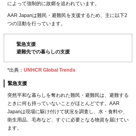
によって強制的に故郷を追われています。
Japan［難
民を助け
AAR Japanは難民・避難民を支援するため、主に以下2
る会］の
つの活動を行っています。
団体デー
タ
緊急支援
避難先での暮らしの支援
*出典：
UNHCR Global Trends
緊急支援
突然平和な暮らしを奪われた難民・避難民は、避難する
ときに何も持っていないことがほとんどです。AAR
Japanは現場に駆け付けて状況を調査し、水・食料や、
衛生用品、毛布など、すぐに必要となる物資を届けてい
ます。