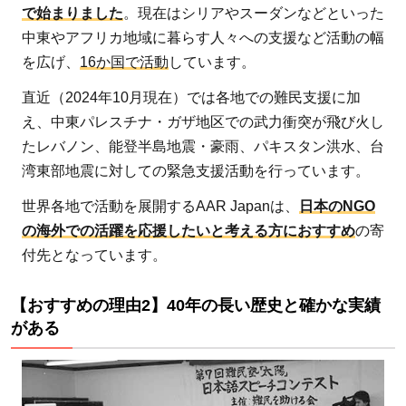
すす
で始まりました
。現在はシリアやスーダンなどといった
めの
中東やアフリカ地域に暮らす人々への支援など活動の幅
理由
を広げ、
16か国で活動
しています。
3】
直近（2024年10月現在）では各地での難民支援に加
国連
え、中東パレスチナ・ガザ地区での武力衝突が飛び火し
主要
たレバノン、能登半島地震・豪雨、パキスタン洪水、台
機関
湾東部地震に対しての緊急支援活動を行っています。
の資
格を
世界各地で活動を展開するAAR Japanは、
日本のNGO
取得
の海外での活躍を応援したいと考える方におすすめ
の寄
して
付先となっています。
いる
他、
【おすすめの理由2】40年の長い歴史と確かな実績
ノー
がある
ベル
平和
賞を