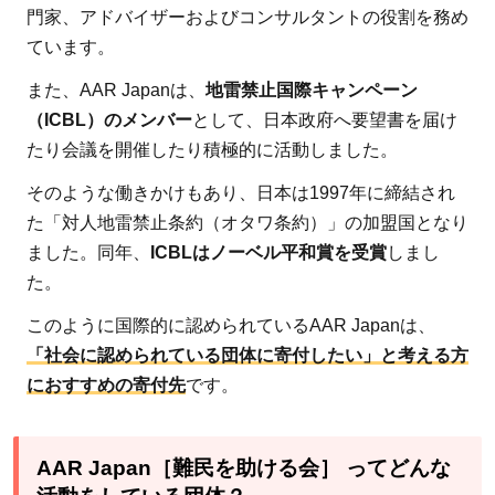
帰支援
門家、アドバイザーおよびコンサルタントの役割を務め
2.2.3
ています。
地雷除
また、AAR Japanは、
地雷禁止国際キャンペーン
去活動
（ICBL）のメンバー
として、日本政府へ要望書を届け
2.3
たり会議を開催したり積極的に活動しました。
活動
そのような働きかけもあり、日本は1997年に締結され
分野
た「対人地雷禁止条約（オタワ条約）」の加盟国となり
3：
ました。同年、
ICBLはノーベル平和賞を受賞
しまし
障が
た。
い者
支援
このように国際的に認められているAAR Japanは、
「社会に認められている団体に寄付したい」と考える方
2.3.1
におすすめの寄付先
です。
車いす
などの
補助具
AAR Japan［難民を助ける会］ ってどんな
やリハ