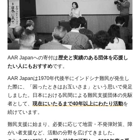
受賞
した
団体
のメ
ンバ
ーで
もあ
AAR Japanへの寄付は
歴史と実績のある団体を応援し
る
たい人にもおすすめ
です。
2
AAR
Japan［難
AAR Japanは1970年代後半にインドシナ難民が発生し
民を助け
た際に、「困ったときはお互いさま」という思いで発足
る会］ っ
しました。日本における民間による難民支援団体の先駆
てどんな
者として、
現在にいたるまで40年以上にわたり活動
を
活動をし
続けています。
ている団
難民支援に始まり、必要に応じて地雷・不発弾対策、障
体？
がい者支援など、活動の分野を広げてきました。
2.1