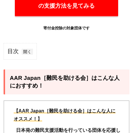
の支援方法を見てみる
寄付金控除の対象団体です
目次
1
AAR
Japan［難
民を助け
AAR Japan［難民を助ける会］はこんな人
る会］は
におすすめ！
こんな人
におすす
め！
【AAR Japan［難民を助ける会］はこんな人に
オススメ！】
1.1
【お
日本発の難民支援活動を行っている団体を応援し