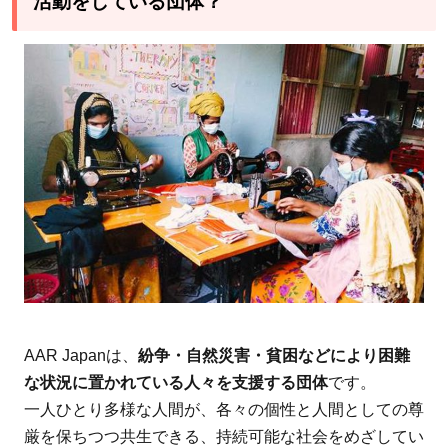
活動をしている団体？
ビリ指
導の提
供
2.3.2
教育支
援
2.3.3
障がい
者の社
会的・
経済的
自立の
サポー
AAR Japanは、
紛争・自然災害・貧困などにより困難
ト
な状況に置かれている人々を支援する団体
です。
3
AAR
一人ひとり多様な人間が、各々の個性と人間としての尊
Japan［難
厳を保ちつつ共生できる、持続可能な社会をめざしてい
民を助け