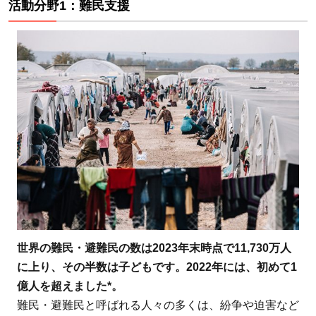
活動分野1：難民支援
使い道の
実績
4
まと
め：AAR
Japan［難
民を助け
る会］
は、世界
で認めら
れる日本
発のNGO
を応援し
たい、と
世界の難民・避難民の数は2023年末時点で11,730万人
考える人
に上り、その半数は子どもです。2022年には、初めて1
におすす
億人を超えました*。
め！
難民・避難民と呼ばれる人々の多くは、紛争や迫害など
5
AAR