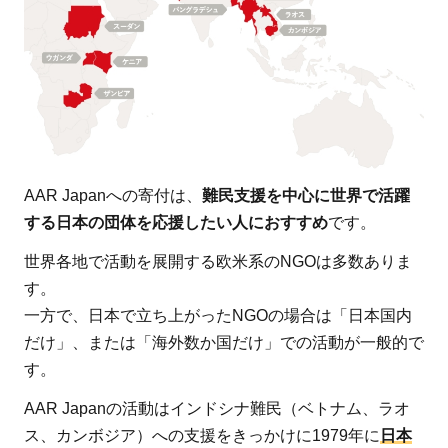
ある
1.2
【お
すす
めの
理由
2】
40年
AAR Japanへの寄付は、
難民支援を中心に世界で活躍
の長
する日本の団体を応援したい人におすすめ
です。
い歴
世界各地で活動を展開する欧米系のNGOは多数ありま
史と
す。
確か
一方で、日本で立ち上がったNGOの場合は「日本国内
な実
だけ」、または「海外数か国だけ」での活動が一般的で
績が
す。
ある
1.3
AAR Japanの活動はインドシナ難民（ベトナム、ラオ
【お
ス、カンボジア）への支援をきっかけに1979年に
日本