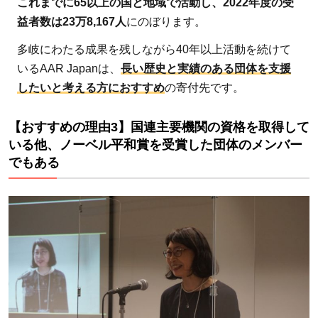
これまでに65以上の国と地域で活動し、2022年度の受
活動
益者数は23万8,167人
にのぼります。
分野
多岐にわたる成果を残しながら40年以上活動を続けて
1：
いるAAR Japanは、
長い歴史と実績のある団体を支援
難民
したいと考える方におすすめ
の寄付先です。
支援
2.1.1
【おすすめの理由3】国連主要機関の資格を取得して
緊急支
いる他、ノーベル平和賞を受賞した団体のメンバー
援
でもある
2.1.2
避難先
での暮
らしの
支援
2.2
活動
分野