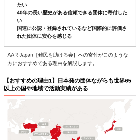
すす
たい
めの
40年の長い歴史がある信頼できる団体に寄付した
理由
い
1】
国連に公認・登録されているなど国際的に評価さ
日本
れた団体に安心を感じる
発の
団体
AAR Japan［難民を助ける会］への寄付がこのような
なが
方におすすめである理由を解説します。
らも
世界
【おすすめの理由1】日本発の団体ながらも世界65
65以
以上の国や地域で活動実績がある
上の
国や
地域
で活
動実
績が