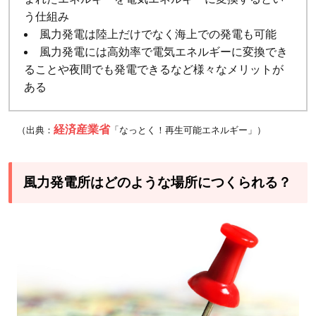
代
う仕組み
を
風力発電は陸上だけでなく海上での発電も可能
担
風力発電には高効率で電気エネルギーに変換でき
う
ることや夜間でも発電できるなど様々なメリットが
ク
ある
リ
ー
経済産業省
（出典：
「なっとく！再生可能エネルギー」）
ン
エ
ネ
風力発電所はどのような場所につくられる？
ル
ギ
ー
を
作
り
出