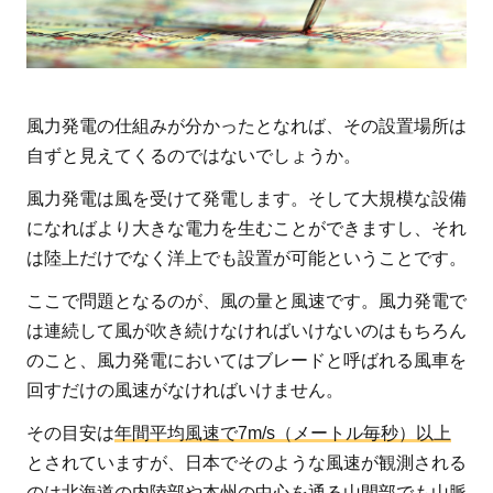
す
重
要
な
風力発電の仕組みが分かったとなれば、その設置場所は
場
所
自ずと見えてくるのではないでしょうか。
風力発電は風を受けて発電します。そして大規模な設備
になればより大きな電力を生むことができますし、それ
は陸上だけでなく洋上でも設置が可能ということです。
ここで問題となるのが、風の量と風速です。風力発電で
は連続して風が吹き続けなければいけないのはもちろん
のこと、風力発電においてはブレードと呼ばれる風車を
回すだけの風速がなければいけません。
その目安は
年間平均風速で7m/s（メートル毎秒）以上
とされていますが、日本でそのような風速が観測される
のは北海道の内陸部や本州の中心を通る山間部でも山脈