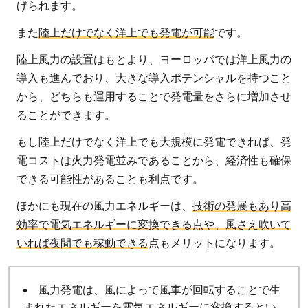
げられます。
発電
が占
また
陸上だけでなく洋上でも発電が可能
です。
める
陸上風力の設置はもとより、ヨーロッパでは洋上風力の
日本
導入も進んでおり、大きな導入ポテンシャルを持つこと
の電
から、どちらも運用することで発電量をさらに増加させ
力の
ることができます。
割合
は？
もし陸上だけでなく洋上でも大規模に発電できれば、発
4
電コストは火力発電並みであることから、経済性も確保
風
できる可能性があることも利点です。
力
ほかにも現在の風力エネルギーは、
技術の発展もあり高
発
効率で電気エネルギーに変換できる点や、風さえ吹いて
電
いれば夜間でも稼動できる
点もメリットになります。
所
は
次
風力発電は、風によって風車が回転することで生
世
まれたエネルギーを電気エネルギーに変換するとい