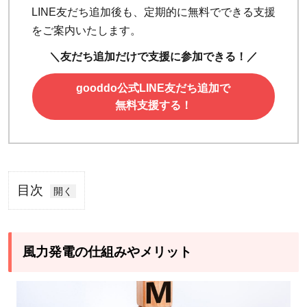
LINE友だち追加後も、定期的に無料でできる支援
をご案内いたします。
＼友だち追加だけで支援に参加できる！／
gooddo公式LINE友だち追加で
無料支援する！
目次
1
風
力
風力発電の仕組みやメリット
発
電
の