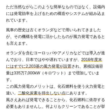
られ
ただ当然ながらこのような簡単なものではなく、設備内
る？
には発電効率を上げるための構造やシステムが組み込ま
れています。
2.1
着床
風車の歴史は古くオランダなどで用いられてきました
式洋
が、その機構を発電に活かしたものが風力発電であると
上風
も言えます。
力発
オランダを含むヨーロッパやアメリカなどでは導入が進
電所
んでおり、日本ではやや遅れていますが、
2016年度末
2.2
にはすでに2,203基の風力発電が設置
され、累積設備容
浮体
量は335万7,000kW（キロワット）まで増加していま
式洋
す。
上風
この風力発電のメリットは、化石燃料を使う火力発電と
力発
違い、
二酸化炭素を排出しない点
にあります。
電
風さえあれば発電できることから、化石燃料に依存する
3
必要もありませんし、何よりもクリーンであることが挙
風力