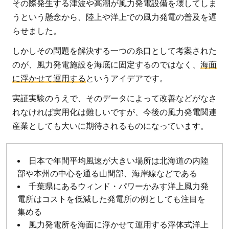
その際発生する津波や高潮が風力発電設備を壊してしま
うという懸念から、陸上や洋上での風力発電の普及を遅
らせました。
しかしその問題を解決する一つの糸口として考案された
のが、風力発電施設を海底に固定するのではなく、
海面
に浮かせて運用する
というアイデアです。
実証実験のうえで、そのデータによって改善などがなさ
れなければ実用化は難しいですが、今後の風力発電関連
産業としても大いに期待されるものになっています。
日本で年間平均風速が大きい場所は北海道の内陸
部や本州の中心を通る山間部、海岸線などである
千葉県にあるウィンド・パワーかみす洋上風力発
電所はコストを低減した発電所の例としても注目を
集める
風力発電所を海面に浮かせて運用する浮体式洋上