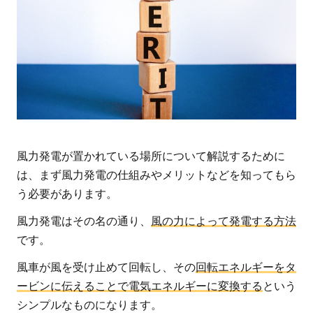
仕
組
み
や
メ
リ
ッ
ト
風力発電が置かれている場所について解説するために
2
は、まず風力発電の仕組みやメリットなどを知ってもら
風力
う必要があります。
発電
所は
風力発電はその名の通り、
風の力によって発電する方法
どの
です。
よう
風車が風を受け止めて回転し、その
回転エネルギーをタ
な場
ービンに伝えることで電気エネルギーに変換する
という
所に
シンプルなものになります。
つく