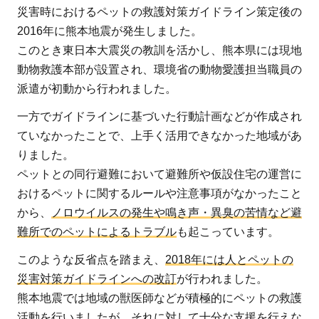
災害時におけるペットの救護対策ガイドライン策定後の
2016年に熊本地震が発生しました。
このとき東日本大震災の教訓を活かし、熊本県には現地
動物救護本部が設置され、環境省の動物愛護担当職員の
派遣が初動から行われました。
一方でガイドラインに基づいた行動計画などが作成され
ていなかったことで、上手く活用できなかった地域があ
りました。
ペットとの同行避難において避難所や仮設住宅の運営に
おけるペットに関するルールや注意事項がなかったこと
から、
ノロウイルスの発生や鳴き声・異臭の苦情など避
難所でのペットによるトラブル
も起こっています。
このような反省点を踏まえ、
2018年には人とペットの
災害対策ガイドラインへの改訂
が行われました。
熊本地震では地域の獣医師などが積極的にペットの救護
活動を行いましたが、それに対して十分な支援を行えな