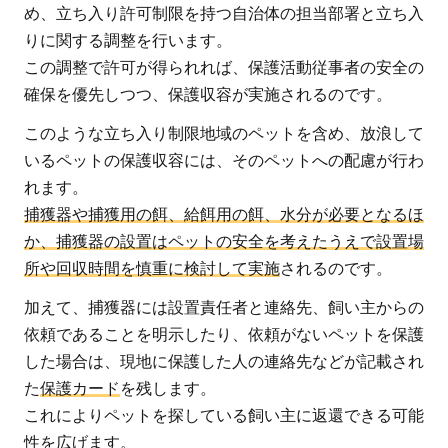
め、立ち入り許可制限を持つ自治体の担当部署と立ち入
ッ
りに関する調整を行います。
ト
この調整で許可が得られれば、保護活動従事者の安全の
の
確保を優先しつつ、保護収容が実施されるのです。
救
助
このような立ち入り制限地域のペットを含め、放浪して
は
いるペットの保護収容には、そのペットへの配慮が行わ
飼
れます。
い
捕獲器や捕獲用の餌、給餌用の餌、水分が必要となるほ
主
か、捕獲器の設置はペットの安全を考えたうえで設置場
に
所や回収時間を慎重に検討して実施
されるのです。
と
っ
加えて、捕獲器には設置責任者と連絡先、飼い主からの
て
依頼であることを明示したり、依頼がないペットを保護
も
した場合は、現地に保護した人の連絡先などが記載され
大
た
保護カード
を残します。
切
これによりペットを探している飼い主に返還できる可能
な
性を広げます。