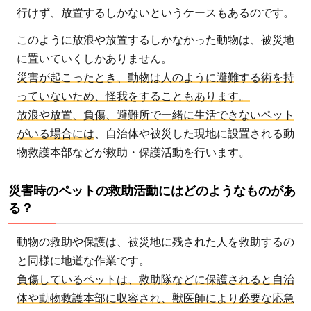
時
行けず、放置するしかないというケースもあるのです。
の
ペ
このように放浪や放置するしかなかった動物は、被災地
ッ
に置いていくしかありません。
ト
災害が起こったとき、動物は人のように避難する術を持
救
っていないため、怪我をすることもあります。
助
放浪や放置、負傷、避難所で一緒に生活できないペット
活
がいる場合には
、自治体や被災した現地に設置される動
動
物救護本部などが救助・保護活動を行います。
の
課
災害時のペットの救助活動にはどのようなものがあ
題
る？
2.1
動物の救助や保護は、被災地に残された人を救助するの
ペッ
と同様に地道な作業です。
トの
負傷しているペットは、救助隊などに保護されると自治
救助
体や動物救護本部に収容され、獣医師により必要な応急
活動