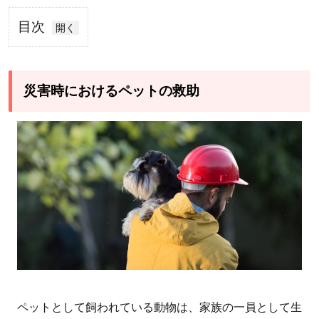
目次
1
災
害
災害時におけるペットの救助
時
に
お
け
る
ペ
ッ
ト
の
救
助
ペットとして飼われている動物は、家族の一員として生