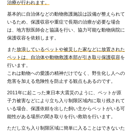
治療が行われます。
にガ
イド
基本的に自治体などの動物救護施設は設備が整えられて
ライ
いるため、保護収容や重症で長期の治療が必要な場合
ンを
は、地方獣医師会と協議を行い、協力可能な動物病院に
活か
保護収容を依頼します。
しき
また
放浪しているペットや被災した家などに放置された
れな
ペットは、自治体や動物救護本部が引き取り保護収容
を
かっ
行います。
た熊
これは動物への愛護の精神だけでなく、野生化し人への
本地
危害を加える危険性を防止する観点もあるのです。
震
3
2011年に起こった東日本大震災のように、ペットが原
災
子力被害などにより立ち入り制限区域内に取り残されて
害
いる場合、保護依頼を出した飼い主からペットがいる可
時
能性がある場所の聞き取りを行い救助を行います。
の
ただし立ち入り制限区域に簡単に入ることはできないた
ペ