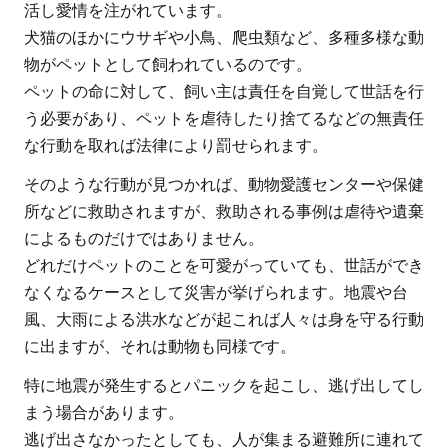
1.1
活し愛情を注がれています。
災害
犬猫のほかにウサギや小鳥、爬虫類など、多種多様な動
時の
物がペットとして飼われているのです。
ペッ
ペットの命に対して、飼い主は責任を自覚して世話を行
トの
う必要があり、ペットを虐待したり捨てるなどの無責任
救助
な行動を取れば法律により罰せられます。
活動
そのような行動が見つかれば、動物愛護センターや保健
には
所などに救助されますが、救助される事例は虐待や遺棄
どの
によるものだけではありません。
よう
なも
どれだけペットのことを可愛がっていても、世話ができ
のが
なくなるケースとして災害が挙げられます。地震や台
あ
風、大雨による洪水などが起これば人々は身を守る行動
る？
に出ますが、それは動物も同様です。
2
特に地震が発生するとパニックを起こし、逃げ出してし
災
まう場合があります。
害
逃げ出さなかったとしても、人が集まる避難所に連れて