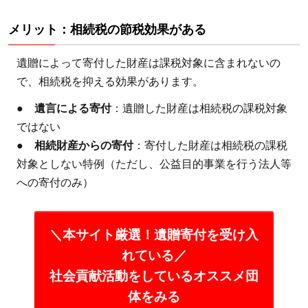
点：
包括
メリット：相続税の節税効果がある
遺贈
の場
遺贈によって寄付した財産は課税対象に含まれないの
合
で、相続税を抑える効果があります。
は、
●
遺言による寄付
：遺贈した財産は相続税の課税対象
事前
ではない
に寄
●
相続財産からの寄付
：寄付した財産は相続税の課税
付先
対象としない特例（ただし、公益目的事業を行う法人等
へ相
への寄付のみ）
談す
る
3.2
＼本サイト厳選！遺贈寄付を受け入
注意
れている／
点：
社会貢献活動をしているオススメ団
なる
体をみる
べく