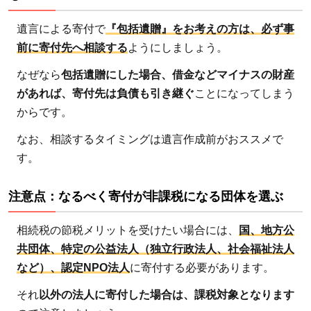
てか
ら手
遺言による寄付で
『包括遺贈』をお考えの方は、必ず事
続き
前に寄付先へ相談する
ようにしましょう。
する
なぜなら
包括遺贈にした場合、借金などマイナスの財産
4
があれば、寄付先は負債も引き継ぐ
ことになってしまう
遺贈
からです。
寄付
なお、相談するタイミングは遺言作成前がおススメで
を進
める
す。
ため
に、
注意点：なるべく寄付が非課税になる団体を選ぶ
抑え
てお
相続税の節税メリットを受けたい場合には、
国、地方公
きた
共団体、特定の公益法人（独立行政法人、社会福祉法人
い3
など）、認定NPO法人
に寄付する必要があります。
ステ
それ
以外の法人に寄付した場合は、課税対象となります
ップ