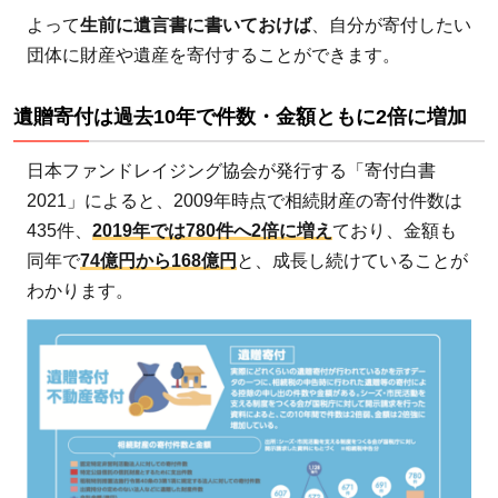
よって
生前に遺言書に書いておけば
、自分が寄付したい
1.1
団体に財産や遺産を寄付することができます。
遺贈
寄付
遺贈寄付は過去10年で件数・金額ともに2倍に増加
は過
去10
日本ファンドレイジング協会が発行する「寄付白書
年で
2021」によると、2009年時点で相続財産の寄付件数は
件
435件、
2019年では780件へ2倍に増え
ており、金額も
数・
同年で
74億円から168億円
と、成長し続けていることが
金額
わかります。
とも
に2
倍に
増加
2
遺
贈