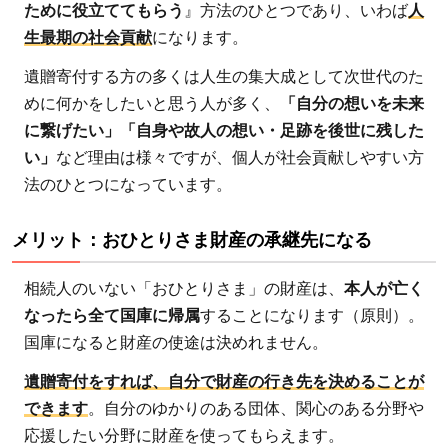
ために役立ててもらう
』方法のひとつであり、いわば
人
節税
生最期の社会貢献
になります。
効果
があ
遺贈寄付する方の多くは人生の集大成として次世代のた
る
めに何かをしたいと思う人が多く、
「自分の想いを未来
3
に繋げたい」「自身や故人の想い・足跡を後世に残した
遺
い」
など理由は様々ですが、個人が社会貢献しやすい方
贈
法のひとつになっています。
寄
付
メリット：おひとりさま財産の承継先になる
の
注
相続人のいない「おひとりさま」の財産は、
本人が亡く
意
なったら全て国庫に帰属
することになります（原則）。
点3
国庫になると財産の使途は決めれません。
つ
遺贈寄付をすれば、自分で財産の行き先を決めることが
3.1
できます
。自分のゆかりのある団体、関心のある分野や
注意
応援したい分野に財産を使ってもらえます。