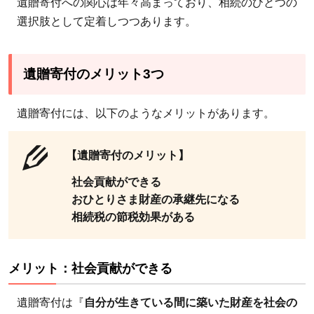
遺贈寄付への関心は年々高まっており、相続のひとつの
メリ
選択肢として定着しつつあります。
ッ
ト：
おひ
遺贈寄付のメリット3つ
とり
さま
遺贈寄付には、以下のようなメリットがあります。
財産
の承
【遺贈寄付のメリット】
継先
にな
社会貢献ができる
る
おひとりさま財産の承継先になる
相続税の節税効果がある
2.3
メリ
ッ
メリット：社会貢献ができる
ト：
相続
遺贈寄付は『
自分が生きている間に築いた財産を社会の
税の