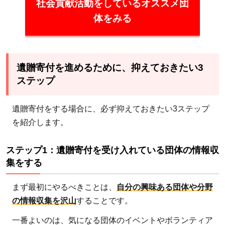
社会貢献活動をしているオススメ団
ステ
ップ
体をみる
2：
寄付
先を
遺贈寄付を進めるために、抑えておきたい3
決め
ステップ
る
4.3
遺贈寄付をする場合に、必ず抑えておきたい3ステップ
ステ
を紹介します。
ップ
3：
遺言
ステップ1：遺贈寄付を受け入れている団体の情報収
集をする
執行
者を
まず最初にやるべきことは、
自分の興味ある団体や分野
決め
の情報収集を沢山
することです。
て遺
言書
一番よいのは、気になる団体のイベントやボランティア