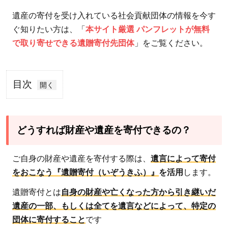
遺産の寄付を受け入れている社会貢献団体の情報を今す
ぐ知りたい方は、「
本サイト厳選 パンフレットが無料
で取り寄せできる遺贈寄付先団体
」をご覧ください。
目次
1
どう
すれ
どうすれば財産や遺産を寄付できるの？
ば財
産や
ご自身の財産や遺産を寄付する際は、
遺言によって寄付
遺産
をおこなう『遺贈寄付（いぞうきふ）』
を活用
します。
を寄
遺贈寄付とは
自身の財産や亡くなった方から引き継いだ
付で
遺産の一部、もしくは全てを遺言などによって、特定の
きる
団体に寄付すること
です
の？