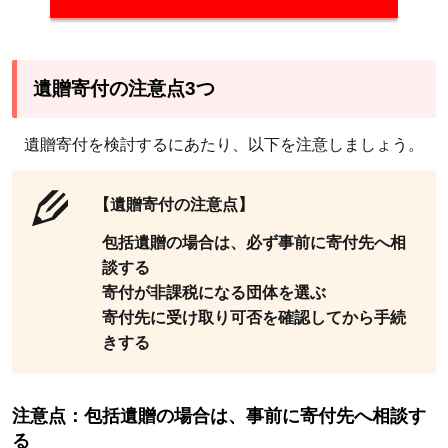
寄付
が非
課税
遺贈寄付の注意点3つ
にな
る団
体を
遺贈寄付を検討するにあたり、以下を注意しましょう。
選ぶ
3.3
【遺贈寄付の注意点】
注意
包括遺贈の場合は、必ず事前に寄付先へ相
点：
談する
寄付
寄付が非課税になる団体を選ぶ
先に
寄付先に受け取り可否を確認してから手続
受け
きする
取り
可否
を確
注意点：包括遺贈の場合は、事前に寄付先へ相談す
認し
る