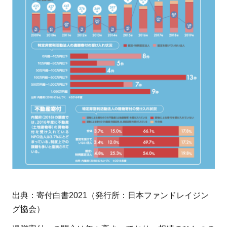
寄
付
の
メ
リ
ッ
ト3
つ
2.1
メリ
ッ
ト：
社会
貢献
がで
出典：寄付白書2021（発行所：日本ファンドレイジン
きる
グ協会）
2.2