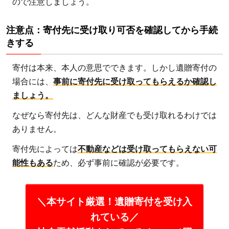
ので注意しましょう。
4.1
ステ
注意点：寄付先に受け取り可否を確認してから手続
きする
ップ
1：
寄付は本来、本人の意思でできます。しかし遺贈寄付の
遺贈
場合には、
事前に寄付先に受け取ってもらえるか確認し
寄付
ましょう。
を受
け入
なぜなら寄付先は、どんな財産でも受け取れるわけでは
れて
ありません。
いる
団体
寄付先によっては
不動産などは受け取ってもらえない可
の情
能性もある
ため、必ず事前に確認が必要です。
報収
集を
＼本サイト厳選！遺贈寄付を受け入
する
れている／
4.2