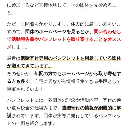
を作
に参加するなど直接体験して、その団体を見極めるこ
成す
と。
る
ただ、手間暇もかかりますし、体力的に厳しい方もいま
5
すので、
団体のホームページを見るとか、
問い合わせし
遺贈
て活動報告書やパンフレットを取り寄せることをオスス
寄付
メ
します。
を決
め
最近は
遺贈寄付専用のパンフレットを用意している団体
た、
が増えてきています。
ある
そのせいか、
年配の方でもホームページから取り寄せす
夫婦
る方も多く
、自宅に居ながら情報収集できる手段として
のエ
重宝されています。
ピソ
ード
パンフレットには、各団体の理念や活動内容、寄付の使
い道や税金の仕組みまで、
遺贈寄付の情報が網羅的に解
6
説
されています。団体が実際に発行しているパンフレッ
ま
トの一例を紹介します。
と