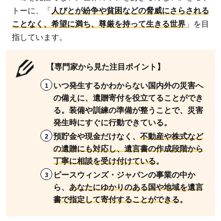
セー
トーに、「
人びとが紛争や貧困などの脅威にさらされる
ブ・
ことなく、希望に満ち、尊厳を持って生きる世界
」を目
ザ・
指しています。
チル
ドレ
【専門家から見た注目ポイント】
ン・
いつ発生するかわからない国内外の災害へ
ジャ
の備えに、遺贈寄付を役立てることができ
パン
る。装備や訓練の準備が整うことで、災害
4
発生時にすぐに行動できている。
公益
預貯金や現金だけなく、
不動産や株式など
財団
の遺贈にも対応し、遺言書の作成段階から
法
丁寧に相談を受け付けている
。
人
ピースウィンズ・ジャパンの事業の中か
日本
ら、
あなたにゆかりのある国や地域を遺言
ユニ
書で指定して寄付することができる
。
セフ
協会