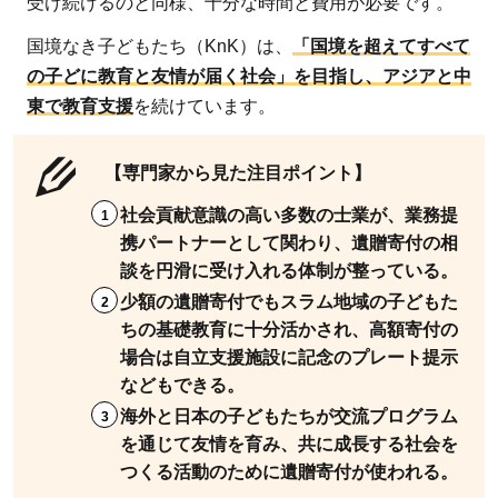
受け続けるのと同様、十分な時間と費用が必要です。
国境なき子どもたち（KnK）は、
「国境を超えてすべて
の子どに教育と友情が届く社会」を目指し、アジアと中
東で教育支援
を続けています。
【専門家から見た注目ポイント】
社会貢献意識の高い多数の士業が、業務提
携パートナーとして関わり、遺贈寄付の相
談を円滑に受け入れる体制が整っている。
少額の遺贈寄付でもスラム地域の子どもた
ちの基礎教育に十分活かされ、高額寄付の
場合は自立支援施設に記念のプレート提示
などもできる。
海外と日本の子どもたちが交流プログラム
を通じて友情を育み、共に成長する社会を
つくる活動のために遺贈寄付が使われる。