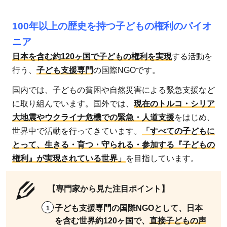
100年以上の歴史を持つ子どもの権利のパイオ
ニア
日本を含む約120ヶ国で子どもの権利を実現
する活動を
行う、
子ども支援専門
の国際NGOです。
国内では、子どもの貧困や自然災害による緊急支援など
に取り組んでいます。国外では、
現在のトルコ・シリア
大地震やウクライナ危機での緊急・人道支援
をはじめ、
世界中で活動を行ってきています。
「すべての子どもに
とって、生きる・育つ・守られる・参加する『子どもの
権利』が実現されている世界」
を目指しています。
【専門家から見た注目ポイント】
子ども支援専門の国際NGOとして、日本
を含む世界約120ヶ国で、
直接子どもの声