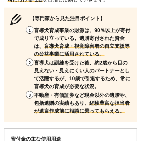
【専門家から見た注目ポイント】
盲導犬育成事業の財源は、90％以上が寄付
で成り立っている。遺贈寄付された資金
は、
盲導犬育成・視覚障害者の自立支援等
の公益事業に活用されている。
盲導犬は訓練を受けた後、約2歳から目の
見えない・見えにくい人のパートナーとし
て活躍するが、10歳で引退するため、常に
盲導犬の育成が必要な状況。
不動産・有価証券など現金以外の遺贈や、
包括遺贈の実績もあり、
経験豊富な担当者
が遺言作成前に相談に乗ってもらえる。
寄付金の主な使用用途