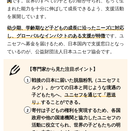
関
です。世界のすべての子どもの命が守られ、もって生
まれた能力を十分に伸ばして成長できるよう、支援活動
を展開しています。
幼少期、学齢期など子どもの成長に沿ったニーズに対応
し、グローバルなインパクトのある支援が特徴
です。ユ
ニセフへ募金を届けるため、日本国内で支援窓口となっ
ているのが、公益財団法人日本ユニセフ協会です。
【専門家から見た注目ポイント】
戦後の日本に届いた脱脂粉乳（ユニセフミ
ルク）。かつての日本と同じような境遇の
子どもたちへ、
ユニセフを通じて「恩送
り」
することができる。
寄付は子どもの権利を実現するため、各国
政府や他の国連機関と協力したユニセフの
活動に役立てられ、世界の子どもたちの明