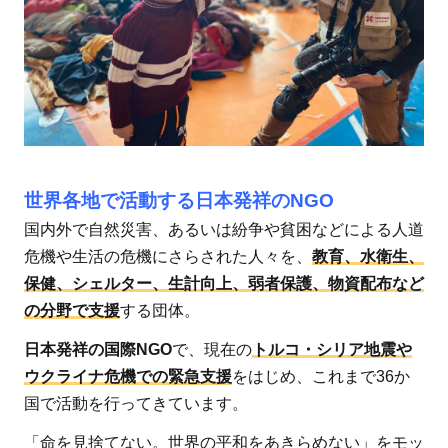
パン
2
認定
NPO
法人
ワー
ル
世界各地で活動する日本発祥のNGO
ド・
ビジ
国内外で自然災害、あるいは紛争や貧困などによる人道
ョ
危機や生活の危機にさらされた人々を、
教育、水衛生、
ン・
保健、シェルター、生計向上、弱者保護、物資配布など
ジャ
の分野で支援
する団体。
パン
日本発祥の国際NGO
で、現在の
トルコ・シリア地震や
3
ウクライナ危機での緊急支援
をはじめ、これまで36か
公益
国で活動を行ってきています。
社団
法人
「命を見捨てない。世界の平和をあきらめない」をモッ