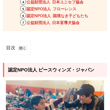
公益財団法人 日本ユニセフ協会
認定NPO法人 フローレンス
認定NPO法人 国境なき子どもたち
公益財団法人 日本盲導犬協会
目次
1
認定
NPO
認定NPO法人 ピースウィンズ・ジャパン
法人
ピー
スウ
ィン
ズ・
ジャ