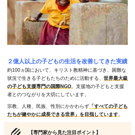
7
公
益
財
団
法
人
日
２億人以上の子どもの生活を改善してきた実績
本
約100ヵ国において、キリスト教精神に基づき、困難な
盲
状況で生きる子どもたちのために活動する、
世界最大級
導
の子ども支援専門の国際NGO
。支援地の子どもと支援
犬
者とのつながりを大切にしています。
協
会
宗教、人種、民族、性別にかかわらず
「すべての子ども
8
たちが健やかに成長できる世界」を目指しています
。
パ
ン
【専門家から見た注目ポイント】