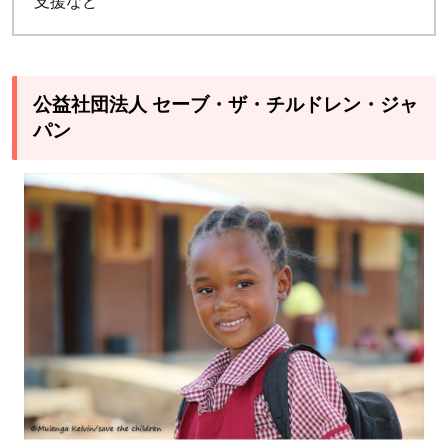
支援など
A
｜
よ
く
公益社団法人 セーブ・ザ・チルドレン・ジャ
あ
パン
る
ご
質
問