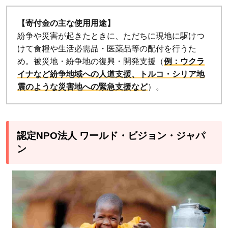
5
【寄付金の主な使用用途】
認定
紛争や災害が起きたときに、ただちに現地に駆けつ
NPO
けて食糧や生活必需品・医薬品等の配付を行うた
法人
め。被災地・紛争地の復興・開発支援（
例：ウクラ
フロ
イナなど紛争地域への人道支援、トルコ・シリア地
ーレ
震のような災害地への緊急支援など
）。
ンス
6
認定
認定NPO法人 ワールド・ビジョン・ジャパ
NPO
ン
法人
国境
なき
子ど
もた
ち