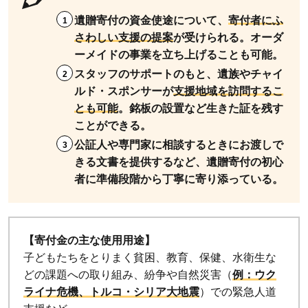
フ
遺贈寄付の資金使途について、
寄付者にふ
レ
さわしい支援の提案
が受けられる。オーダ
ッ
ーメイドの事業を立ち上げることも可能。
ト
スタッフのサポートのもと、遺族やチャイ
を
ルド・スポンサーが
支援地域を訪問するこ
取
とも可能
。銘板の設置など生きた証を残す
り
ことができる。
寄
公証人や専門家に相談するときにお渡しで
せ
きる文書を提供するなど、遺贈寄付の初心
た
者に準備段階から丁寧に寄り添っている。
後
の
流
れ
【寄付金の主な使用用途】
9
子どもたちをとりまく貧困、教育、保健、水衛生な
どの課題への取り組み、紛争や自然災害（
例：ウク
Q
ライナ危機、トルコ・シリア大地震
）での緊急人道
＆