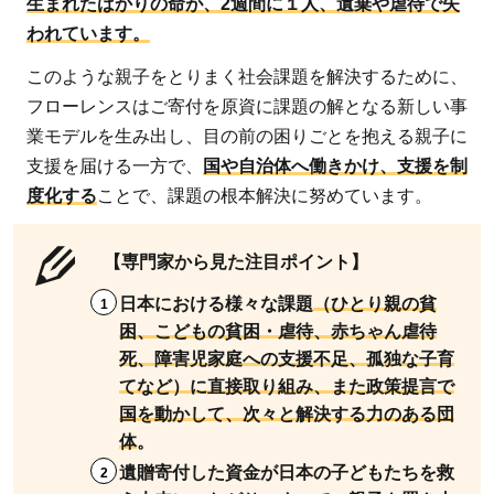
生まれたばかりの命が、2週間に１人、遺棄や虐待で失
われています。
このような親子をとりまく社会課題を解決するために、
フローレンスはご寄付を原資に課題の解となる新しい事
業モデルを生み出し、目の前の困りごとを抱える親子に
支援を届ける一方で、
国や自治体へ働きかけ、支援を制
度化する
ことで、課題の根本解決に努めています。
【専門家から見た注目ポイント】
日本における様々な課題
（ひとり親の貧
困、こどもの貧困・虐待、赤ちゃん虐待
死、障害児家庭への支援不足、孤独な子育
てなど）に直接取り組み、また政策提言で
国を動かして、次々と解決する力のある団
体
。
遺贈寄付した資金が日本の子どもたちを救