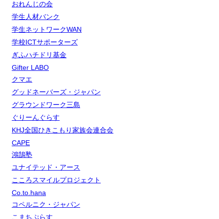
おれんじの会
学生人材バンク
学生ネットワークWAN
学校ICTサポーターズ
ぎふハチドリ基金
Gifter LABO
クマエ
グッドネーバーズ・ジャパン
グラウンドワーク三島
ぐりーんぐらす
KHJ全国ひきこもり家族会連合会
CAPE
鴻鵠塾
ユナイテッド・アース
こころスマイルプロジェクト
Co.to.hana
コペルニク・ジャパン
こまちぷらす