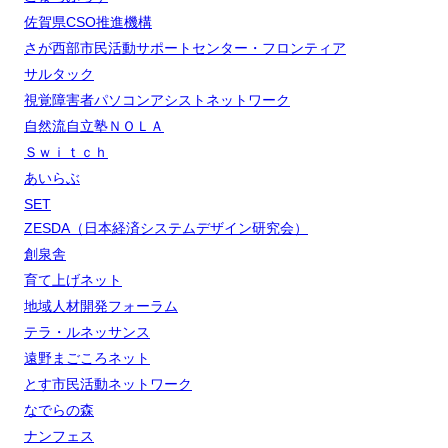
佐賀県CSO推進機構
さが西部市民活動サポートセンター・フロンティア
サルタック
視覚障害者パソコンアシストネットワーク
自然流自立塾ＮＯＬＡ
Ｓｗｉｔｃｈ
あいらぶ
SET
ZESDA（日本経済システムデザイン研究会）
創泉舎
育て上げネット
地域人材開発フォーラム
テラ・ルネッサンス
遠野まごころネット
とす市民活動ネットワーク
なでらの森
ナンフェス