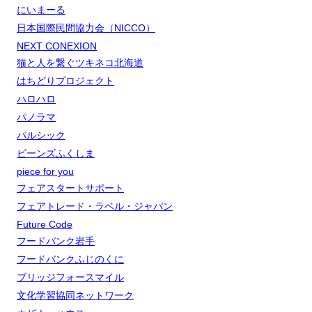
にいまーる
日本国際民間協力会（NICCO）
NEXT CONEXION
猫と人を繋ぐツキネコ北海道
はちどりプロジェクト
ハロハロ
パノラマ
パルシック
ビーンズふくしま
piece for you
フェアスタートサポート
フェアトレード・ラベル・ジャパン
Future Code
フードバンク岩手
フードバンクふじのくに
ブリッジフォースマイル
文化学習協同ネットワーク