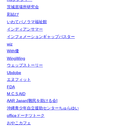
茨城居場所研究会
彩結び
いわてパノラマ福祉館
インディアンサマー
インフォメーションギャップバスター
wiz
With優
WingWing
ウェッブストーリー
Ubdobe
エヌフィット
FDA
M.C.S AID
AAR Japan[難民を助ける会]
沖縄青少年自立援助センターちゅらゆい
officeドーナツトーク
おやこカフェ