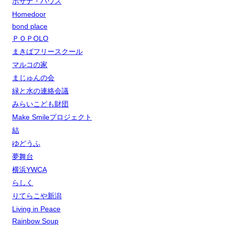
ホザナ・ハウス
Homedoor
bond place
ＰＯＰOLO
まきばフリースクール
マルコの家
まじゅんの会
緑と水の連絡会議
みらいこども財団
Make Smileプロジェクト
結
ゆどうふ
夢舞台
横浜YWCA
らしく
りてらこや新潟
Living in Peace
Rainbow Soup