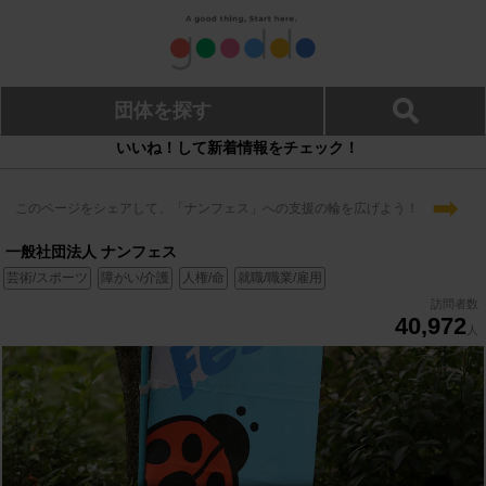
団体を探す
いいね！して新着情報をチェック！
➡
このページをシェアして、「ナンフェス」への支援の輪を広げよう！
一般社団法人 ナンフェス
芸術/スポーツ
障がい/介護
人権/命
就職/職業/雇用
訪問者数
40,972
人