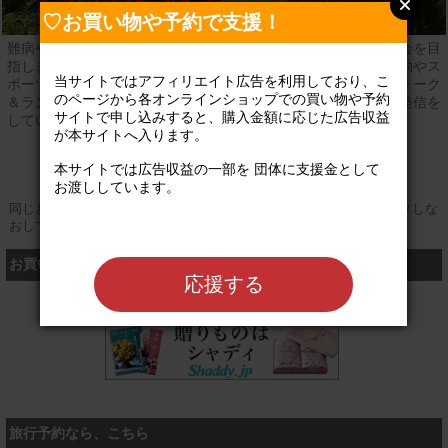
♡お買い物や予約で支援！
難病や障害のある人もない人も尊重しあい、楽しく暮らせる社会を目
指します。体力に自信がない人たちと一緒に、安全に楽しく運動やス
当サイトではアフィリエイト広告を利用しており、こ
ポーツを行うスポテンや障害がある人もない人も共に集えるウォーク
のページから各オンラインショップでの買い物や予約
＆ランフェスタという場の提供を行う一方で研究も進め情報の発信を
サイトで申し込みすると、購入金額に応じた広告収益
しています。
が本サイトへ入ります。

登録なし
公式サイト
本サイトでは広告収益の一部を 団体に支援金として
お渡ししています。

同じお買い物やお申し込みを複数回行う場合は、そのたびにクリックしな
おしてください
お買い物するなら、こちら
応援する
シャディ
旅行予約なら、こちら