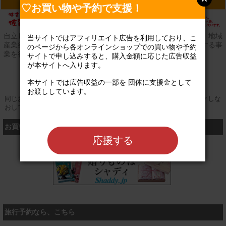
♡お買い物や予約で支援！
自立した県民が支えあう社会を作るため、志縁組織、地縁組織、地域
当サイトではアフィリエイト広告を利用しており、こ
産業組合、企業、行政等に対してパートナーシップの構築に関する事
のページから各オンラインショップでの買い物や予約
業を行い、もって公益の増進に寄与すること。
サイトで申し込みすると、購入金額に応じた広告収益
が本サイトへ入ります。

登録なし
公式サイト
本サイトでは広告収益の一部を 団体に支援金として
お渡ししています。

同じお買い物やお申し込みを複数回行う場合は、そのたびにクリックしな
おしてください
お買い物するなら、こちら
応援する
シャディ
旅行予約なら、こちら