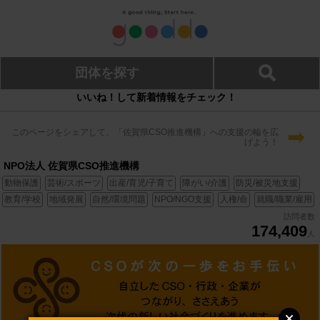
団体を探す
いいね！して新着情報をチェック！
➡
このページをシェアして、「佐賀県CSO推進機構」への支援の輪を広
げよう！
NPO法人 佐賀県CSO推進機構
動物保護
芸術/スポーツ
出産/育児/子育て
障がい/介護
防災/被災地支援
教育/学校
地域発展
自然/環境問題
NPO/NGO支援
人権/命
就職/職業/雇用
訪問者数
174,409
人