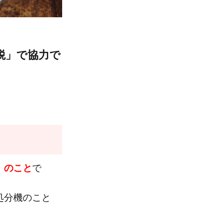
税」で協力で
」のこと
で
処分機のこと