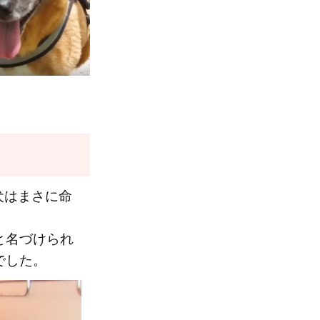
犬はまさに命
と名づけられ
でした。