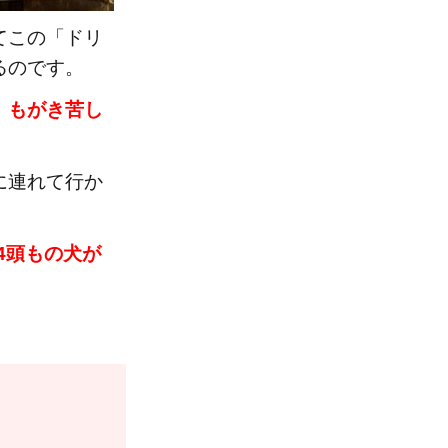
てこの「ドリ
るのです。
、
もがき苦し
に連れて行か
64頭もの犬が