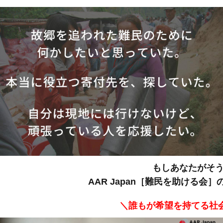
もしあなたがそ
AAR Japan［難民を助ける
＼誰もが希望を持てる社