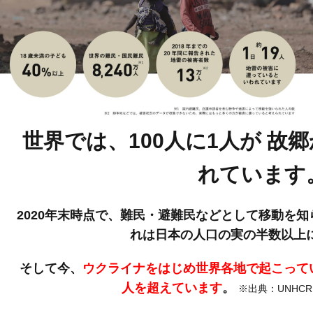
世界では、100人に1人が
故郷
れています
2020年末時点で、難民・避難民などとして移動を知ら
れは日本の人口の実の半数以上
そして今、
ウクライナをはじめ世界各地で起こって
人を超えています
。
※出典：UNHCR Gl