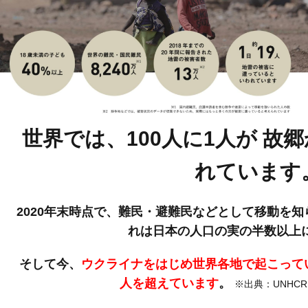
世界では、100人に1人が
故郷
れています
2020年末時点で、難民・避難民などとして移動を知ら
れは日本の人口の実の半数以上
そして今、
ウクライナをはじめ世界各地で起こって
人を超えています
。
※出典：UNHCR Gl