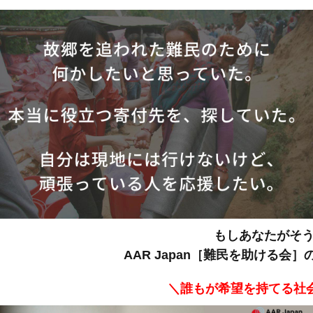
もしあなたがそ
AAR Japan［難民を助ける
＼誰もが希望を持てる社