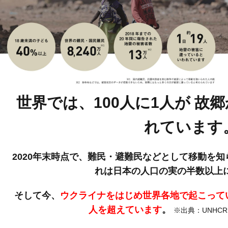
世界では、100人に1人が
故郷
れています
2020年末時点で、難民・避難民などとして移動を知ら
れは日本の人口の実の半数以上
そして今、
ウクライナをはじめ世界各地で起こって
人を超えています
。
※出典：UNHCR Gl