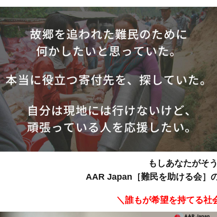
もしあなたがそ
AAR Japan［難民を助ける
＼誰もが希望を持てる社