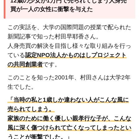
12歳の少女が1万円で売られてしまう人身売
買が一人の女性に衝撃を与えた
この実話を、大学の国際問題の授業で配られた
新聞記事で知った村田早耶香さん。
人身売買の解決を目指し様々な取り組みを行っ
ている
認定NPO法人かものはしプロジェクト
の共同創業者
です。
このことを知った2001年、村田さんは大学2年
生でした。
「当時の私と1歳しか違わない人がこんな風に
売られてしまう。
家族のために働く優しい親孝行な子が、こんな
風に深く傷つけられて亡くなってしまったとい
うことが衝撃でした。」