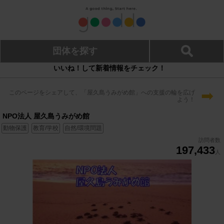
団体を探す
いいね！して新着情報をチェック！
➡
このページをシェアして、「屋久島うみがめ館」への支援の輪を広げ
よう！
NPO法人 屋久島うみがめ館
動物保護
教育/学校
自然/環境問題
訪問者数
197,433
人