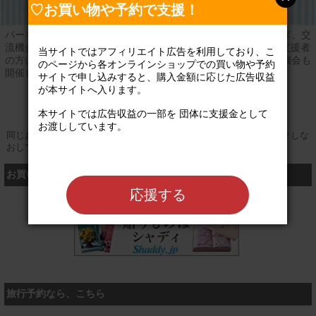
♡お買い物や予約で支援！
パーキンソン病の方とそのご家族が社会から孤立することを防ぎ、交
流機会を作り出すことでＱＯＬの改善を目指しています。地域支援者
当サイトではアフィリエイト広告を利用しており、こ
の方にパーキンソン病の症状や生活状況を把握していただく勉強会も
のページから各オンラインショップでの買い物や予約
開催しています。
サイトで申し込みすると、購入金額に応じた広告収益
が本サイトへ入ります。

登録なし
公式サイト
本サイトでは広告収益の一部を 団体に支援金として
お渡ししています。

同じお買い物やお申し込みを複数回行う場合は、そのたびにクリックしな
おしてください
お買い物するなら、こちら
応援する
シャディ
旅行予約なら、こちら