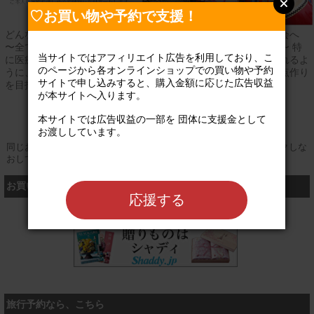
♡お買い物や予約で支援！
どんな子供でも、親でも、当たり前の事を当たり前に出来る社会へ
〜全ての人がその児（人）らしく生きる場所の構築を目指して〜 特
当サイトではアフィリエイト広告を利用しており、こ
に医療的ケアが必要な子どもと家族が、より良い在宅生活が送れるよ
のページから各オンラインショップでの買い物や予約
うに、行政の隙間を埋めるサービスや、地域の中で暮らせる拠点作り
サイトで申し込みすると、購入金額に応じた広告収益
を目指しています。
が本サイトへ入ります。

登録なし
公式サイト
本サイトでは広告収益の一部を 団体に支援金として
お渡ししています。

同じお買い物やお申し込みを複数回行う場合は、そのたびにクリックしな
おしてください
お買い物するなら、こちら
応援する
シャディ
旅行予約なら、こちら