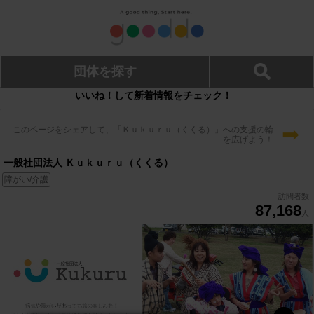
団体を探す
いいね！して新着情報をチェック！
➡
このページをシェアして、「Ｋｕｋｕｒｕ（くくる）」への支援の輪
を広げよう！
一般社団法人 Ｋｕｋｕｒｕ（くくる）
障がい/介護
訪問者数
87,168
人