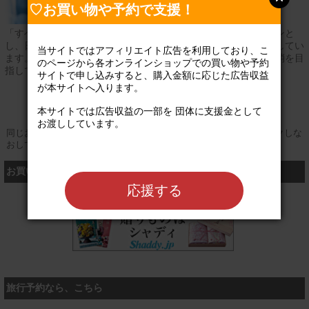
♡お買い物や予約で支援！
「すべての子どもが夢や希望を持てる社会の実現」をミッションと
し、日本国内の貧困層の子どもや被災地の子どもの支援活動をしてい
当サイトではアフィリエイト広告を利用しており、こ
ます。学習会やイベントを通して、教育格差や貧困の連鎖の解消を目
のページから各オンラインショップでの買い物や予約
指しています。
サイトで申し込みすると、購入金額に応じた広告収益
が本サイトへ入ります。

公式サイト
本サイトでは広告収益の一部を 団体に支援金として
お渡ししています。

同じお買い物やお申し込みを複数回行う場合は、そのたびにクリックしな
おしてください
お買い物するなら、こちら
応援する
シャディ
旅行予約なら、こちら