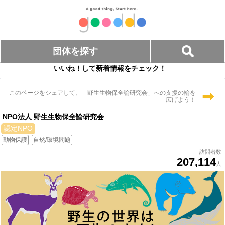
団体を探す
いいね！して新着情報をチェック！
➡
このページをシェアして、「野生生物保全論研究会」への支援の輪を
広げよう！
NPO法人 野生生物保全論研究会
認定NPO
動物保護
自然/環境問題
訪問者数
207,114
人