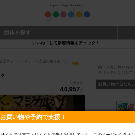
団体を探す
いいね！して新着情報をチェック！
➡
全国ネットワーク」への支援の輪を広げよ
う！
同じお買い物やお申
クリックしなおして
ーク
訪問者数
お買い物するなら
44,957
人
♡お買い物や予約で支援！
当サイトではアフィリエイト広告を利用しており、このページから各オ
旅行予約なら、こ