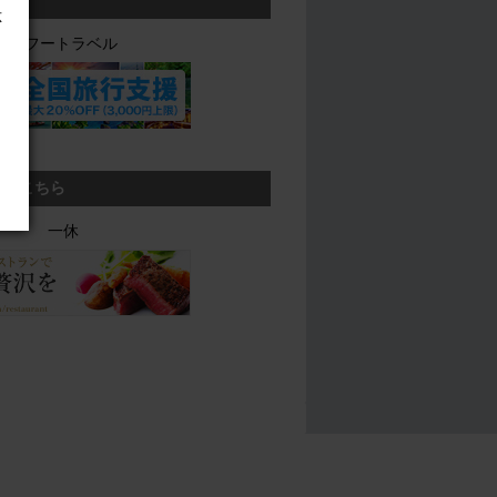
応
ヤフートラベル
ら、こちら
一休