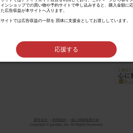
ラインショップでの買い物や予約サイトで申し込みすると、購入金額に
じた広告収益が本サイトへ入ります。

本サイトでは広告収益の一部を 団体に支援金としてお渡ししています。

となった子どもたちの「学ぶ権利」を保障
登校」というレッテルではなく、一人ひと
サポートします。
公式サイト
応援する
レストラン予約な
運営会社
｜
利用規約
｜
個人情報保護方針
Copyright © gooddo, Inc. All Rights Reserved.